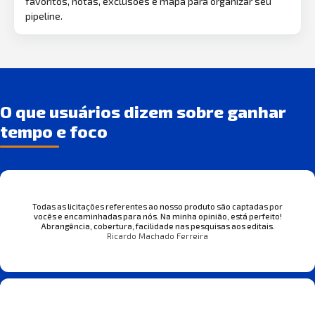
favoritos, notas, exclusões e mapa para organizar seu
pipeline.
O que usuários dizem sobre ganhar
tempo e foco
Todas as licitações referentes ao nosso produto são captadas por
vocês e encaminhadas para nós. Na minha opinião, está perfeito!
Abrangência, cobertura, facilidade nas pesquisas aos editais.
Ricardo Machado Ferreira