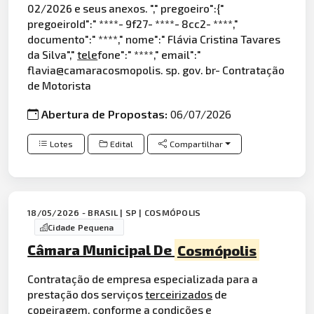
02/2026 e seus anexos. "," pregoeiro":{"
pregoeiroId":" ****- 9f27- ****- 8cc2- ****,"
documento":" ****," nome":" Flávia Cristina Tavares
da Silva","
tele
fone":" ****," email":"
flavia@camaracosmopolis. sp. gov. br- Contratação
de Motorista
Abertura de Propostas:
06/07/2026
Lotes
Edital
Compartilhar
18/05/2026 - BRASIL | SP | COSMÓPOLIS
Cidade Pequena
Câmara Municipal De
Cosmópolis
Contratação de empresa especializada para a
prestação dos serviços
terceirizados
de
copeiragem, conforme a condições e