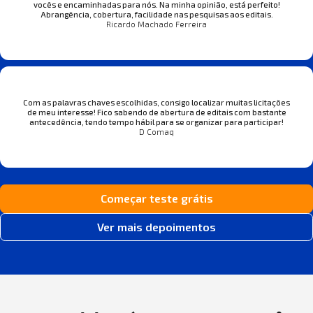
vocês e encaminhadas para nós. Na minha opinião, está perfeito!
Abrangência, cobertura, facilidade nas pesquisas aos editais.
Ricardo Machado Ferreira
Com as palavras chaves escolhidas, consigo localizar muitas licitações
de meu interesse! Fico sabendo de abertura de editais com bastante
antecedência, tendo tempo hábil para se organizar para participar!
D Comaq
Começar teste grátis
Ver mais depoimentos