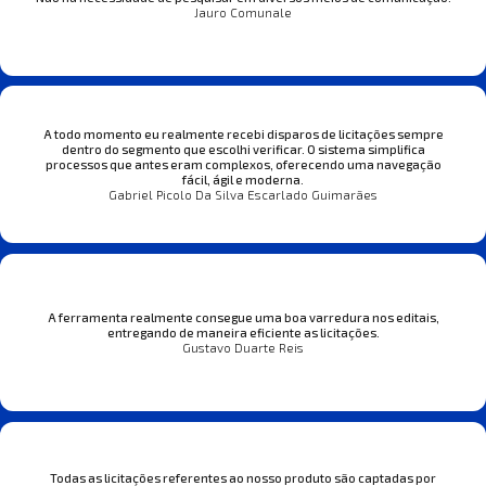
Jauro Comunale
A todo momento eu realmente recebi disparos de licitações sempre
dentro do segmento que escolhi verificar. O sistema simplifica
processos que antes eram complexos, oferecendo uma navegação
fácil, ágil e moderna.
Gabriel Picolo Da Silva Escarlado Guimarães
A ferramenta realmente consegue uma boa varredura nos editais,
entregando de maneira eficiente as licitações.
Gustavo Duarte Reis
Todas as licitações referentes ao nosso produto são captadas por