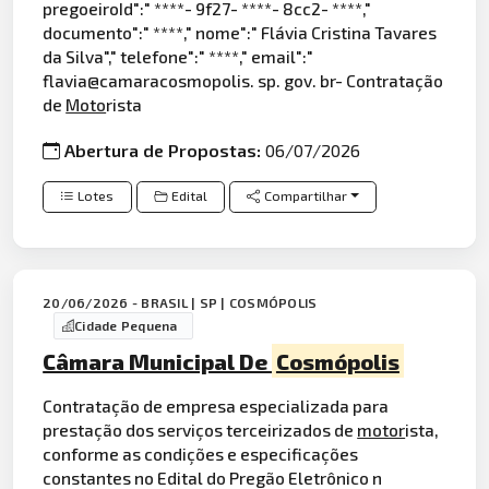
pregoeiroId":" ****- 9f27- ****- 8cc2- ****,"
documento":" ****," nome":" Flávia Cristina Tavares
da Silva"," telefone":" ****," email":"
flavia@camaracosmopolis. sp. gov. br- Contratação
de
Moto
rista
Abertura de Propostas:
06/07/2026
Lotes
Edital
Compartilhar
20/06/2026 - BRASIL | SP | COSMÓPOLIS
Cidade Pequena
Câmara Municipal De
Cosmópolis
Contratação de empresa especializada para
prestação dos serviços terceirizados de
motor
ista,
conforme as condições e especificações
constantes no Edital do Pregão Eletrônico n