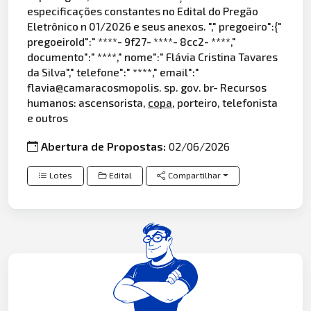
especificações constantes no Edital do Pregão
Eletrônico n 01/2026 e seus anexos. "," pregoeiro":{"
pregoeiroId":" ****- 9f27- ****- 8cc2- ****,"
documento":" ****," nome":" Flávia Cristina Tavares
da Silva"," telefone":" ****," email":"
flavia@camaracosmopolis. sp. gov. br- Recursos
humanos: ascensorista,
copa
, porteiro, telefonista
e outros
Abertura de Propostas:
02/06/2026
Lotes
Edital
Compartilhar