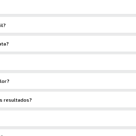
il?
ata?
alor?
os resultados?