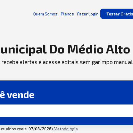
Quem Somos
Planos
Fazer Login
Testar Gráti
unicipal Do Médio Alto
, receba alertas e acesse editais sem garimpo manual
cê vende
2 usuários reais, 07/08/2026).
Metodologia