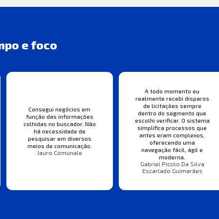
mpo e foco
A todo momento eu
realmente recebi disparos
de licitações sempre
Consegui negócios em
dentro do segmento que
função das informações
escolhi verificar. O sistema
colhidas no buscador. Não
simplifica processos que
há necessidade de
antes eram complexos,
pesquisar em diversos
oferecendo uma
meios de comunicação.
navegação fácil, ágil e
Jauro Comunale
moderna.
Gabriel Picolo Da Silva
Escarlado Guimarães