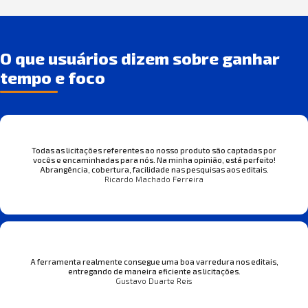
O que usuários dizem sobre ganhar
tempo e foco
Todas as licitações referentes ao nosso produto são captadas por
vocês e encaminhadas para nós. Na minha opinião, está perfeito!
Abrangência, cobertura, facilidade nas pesquisas aos editais.
Ricardo Machado Ferreira
A ferramenta realmente consegue uma boa varredura nos editais,
entregando de maneira eficiente as licitações.
Gustavo Duarte Reis