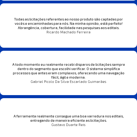
Todas as licitações referentes ao nosso produto são captadas por
vocês e encaminhadas para nós. Na minha opinião, está perfeito!
Abrangência, cobertura, facilidade nas pesquisas aos editais.
Ricardo Machado Ferreira
A todo momento eu realmente recebi disparos de licitações sempre
dentro do segmento que escolhi verificar. O sistema simplifica
processos que antes eram complexos, oferecendo uma navegação
fácil, ágil e moderna.
Gabriel Picolo Da Silva Escarlado Guimarães
A ferramenta realmente consegue uma boa varredura nos editais,
entregando de maneira eficiente as licitações.
Gustavo Duarte Reis