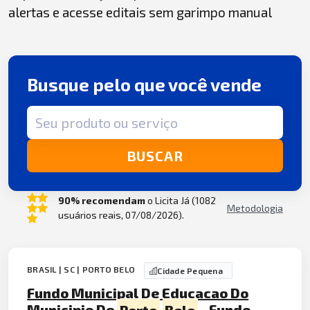
alertas e acesse editais sem garimpo manual
Busque pelo que você vende
Termo de busca
BUSCAR
90% recomendam
o Licita Já (1082
Metodologia
usuários reais, 07/08/2026).
BRASIL | SC | PORTO BELO
Cidade Pequena
Fundo Municipal De Educacao Do
Municipio De
Porto
Belo
- Fundo