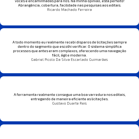
vocês e encaminhadas para nós. Na minha opinião, está perfeito!
Abrangência, cobertura, facilidade nas pesquisas aos editais.
Ricardo Machado Ferreira
A todo momento eu realmente recebi disparos de licitações sempre
dentro do segmento que escolhi verificar. O sistema simplifica
processos que antes eram complexos, oferecendo uma navegação
fácil, ágil e moderna.
Gabriel Picolo Da Silva Escarlado Guimarães
A ferramenta realmente consegue uma boa varredura nos editais,
entregando de maneira eficiente as licitações.
Gustavo Duarte Reis