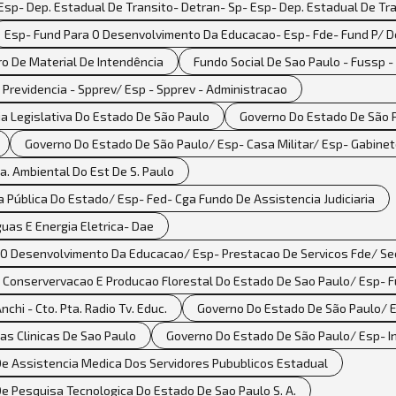
Esp- Dep. Estadual De Transito- Detran- Sp- Esp- Dep. Estadual De Tr
Esp- Fund Para O Desenvolvimento Da Educacao- Esp- Fde- Fund P/ 
ro De Material De Intendência
Fundo Social De Sao Paulo - Fussp -
Previdencia - Spprev/ Esp - Spprev - Administracao
a Legislativa Do Estado De São Paulo
Governo Do Estado De São Pa
Governo Do Estado De São Paulo/ Esp- Casa Militar/ Esp- Gabinet
. Ambiental Do Est De S. Paulo
 Pública Do Estado/ Esp- Fed- Cga Fundo De Assistencia Judiciaria
uas E Energia Eletrica- Dae
 O Desenvolvimento Da Educacao/ Esp- Prestacao De Servicos Fde/ Se
Conservervacao E Producao Florestal Do Estado De Sao Paulo/ Esp- Fun
hi - Cto. Pta. Radio Tv. Educ.
Governo Do Estado De São Paulo/ 
as Clinicas De Sao Paulo
Governo Do Estado De São Paulo/ Esp- In
De Assistencia Medica Dos Servidores Pubublicos Estadual
e Pesquisa Tecnologica Do Estado De Sao Paulo S. A.