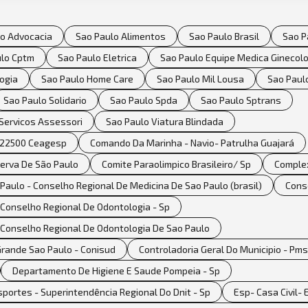
lo Advocacia
Sao Paulo Alimentos
Sao Paulo Brasil
Sao P
ulo Cptm
Sao Paulo Eletrica
Sao Paulo Equipe Medica Ginecol
ogia
Sao Paulo Home Care
Sao Paulo Mil Lousa
Sao Paulo
Sao Paulo Solidario
Sao Paulo Spda
Sao Paulo Sptrans
Servicos Assessori
Sao Paulo Viatura Blindada
- 22500 Ceagesp
Comando Da Marinha - Navio- Patrulha Guajará
serva De São Paulo
Comite Paraolimpico Brasileiro/ Sp
Complex
aulo - Conselho Regional De Medicina De Sao Paulo (brasil)
Cons
 Conselho Regional De Odontologia - Sp
 Conselho Regional De Odontologia De Sao Paulo
Grande Sao Paulo - Conisud
Controladoria Geral Do Municipio - Pms
Departamento De Higiene E Saude Pompeia - Sp
portes - Superintendência Regional Do Dnit - Sp
Esp- Casa Civil-