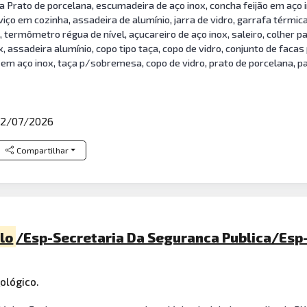
ha Prato de porcelana, escumadeira de aço inox, concha feijão em aço in
iço em cozinha, assadeira de alumínio, jarra de vidro, garrafa térmica
, termômetro régua de nível, açucareiro de aço inox, saleiro, colher p
x, assadeira alumínio, copo tipo taça, copo de vidro, conjunto de faca
r em aço inox, taça p/sobremesa, copo de vidro, prato de porcelana, 
2/07/2026
Compartilhar
lo
/Esp-Secretaria Da Seguranca Publica/Esp
t
ológico.