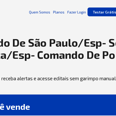
Quem Somos
Planos
Fazer Login
Testar Gráti
o De São Paulo/Esp- S
ca/Esp- Comando De Po
, receba alertas e acesse editais sem garimpo manual
cê vende