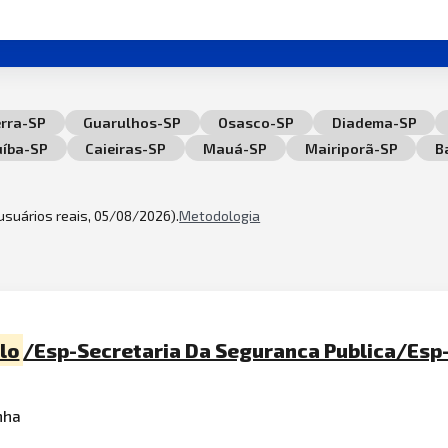
erra-SP
Guarulhos-SP
Osasco-SP
Diadema-SP
uíba-SP
Caieiras-SP
Mauá-SP
Mairiporã-SP
B
 usuários reais, 05/08/2026).
Metodologia
lo
/Esp-Secretaria Da Seguranca Publica/Esp
nha