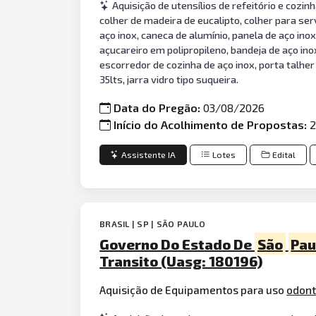
Aquisição de utensílios de refeitório e cozin
colher de madeira de eucalipto, colher para serv
aço inox, caneca de alumínio, panela de aço inox
açucareiro em polipropileno, bandeja de aço ino
escorredor de cozinha de aço inox, porta talhe
35lts, jarra vidro tipo suqueira.
Data do Pregão:
03/08/2026
Início do Acolhimento de Propostas:
2
Assistente IA
Lotes
Edital
BRASIL | SP | SÃO PAULO
Governo Do Estado De
São
Pau
Transito (Uasg: 180196)
Aquisição de Equipamentos para uso
odon