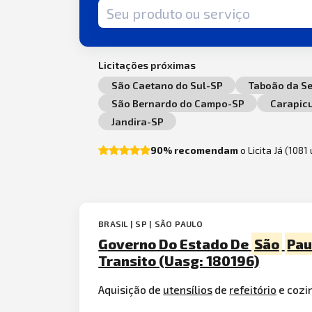
Termo de busca
Licitações próximas
São Caetano do Sul-SP
Taboão da S
São Bernardo do Campo-SP
Carapic
Jandira-SP
90% recomendam
o Licita Já (1081
BRASIL | SP | SÃO PAULO
Governo Do Estado De
São
Pau
Transito (Uasg: 180196)
Aquisição de
utensílios
de
refeitório
e cozi