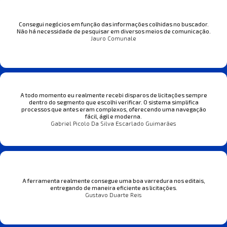
Consegui negócios em função das informações colhidas no buscador.
Não há necessidade de pesquisar em diversos meios de comunicação.
Jauro Comunale
A todo momento eu realmente recebi disparos de licitações sempre
dentro do segmento que escolhi verificar. O sistema simplifica
processos que antes eram complexos, oferecendo uma navegação
fácil, ágil e moderna.
Gabriel Picolo Da Silva Escarlado Guimarães
A ferramenta realmente consegue uma boa varredura nos editais,
entregando de maneira eficiente as licitações.
Gustavo Duarte Reis