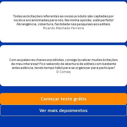
Todas as licitações referentes ao nosso produto são captadas por
vocês e encaminhadas para nós. Na minha opinião, está perfeito!
Abrangência, cobertura, facilidade nas pesquisas aos editais.
Ricardo Machado Ferreira
Com as palavras chaves escolhidas, consigo localizar muitas licitações
de meu interesse! Fico sabendo de abertura de editais com bastante
antecedência, tendo tempo hábil para se organizar para participar!
D Comaq
Começar teste grátis
Ver mais depoimentos