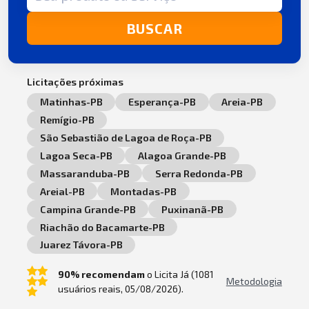
BUSCAR
Licitações próximas
Matinhas-PB
Esperança-PB
Areia-PB
Remígio-PB
São Sebastião de Lagoa de Roça-PB
Lagoa Seca-PB
Alagoa Grande-PB
Massaranduba-PB
Serra Redonda-PB
Areial-PB
Montadas-PB
Campina Grande-PB
Puxinanã-PB
Riachão do Bacamarte-PB
Juarez Távora-PB
90% recomendam
o Licita Já (1081
Metodologia
usuários reais, 05/08/2026).