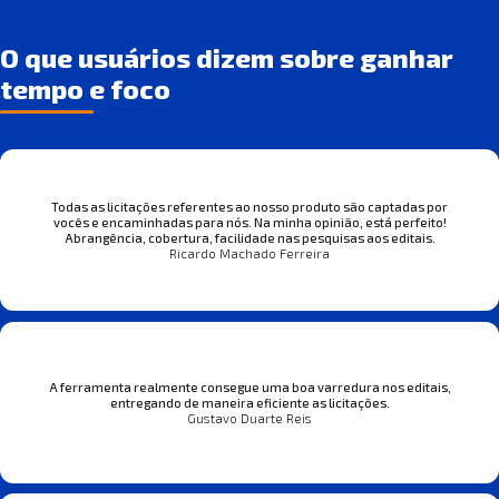
O que usuários dizem sobre ganhar
tempo e foco
Todas as licitações referentes ao nosso produto são captadas por
vocês e encaminhadas para nós. Na minha opinião, está perfeito!
Abrangência, cobertura, facilidade nas pesquisas aos editais.
Ricardo Machado Ferreira
A ferramenta realmente consegue uma boa varredura nos editais,
entregando de maneira eficiente as licitações.
Gustavo Duarte Reis