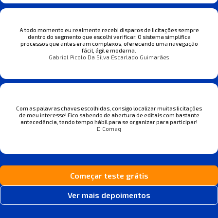
A todo momento eu realmente recebi disparos de licitações sempre
dentro do segmento que escolhi verificar. O sistema simplifica
processos que antes eram complexos, oferecendo uma navegação
fácil, ágil e moderna.
Gabriel Picolo Da Silva Escarlado Guimarães
Com as palavras chaves escolhidas, consigo localizar muitas licitações
de meu interesse! Fico sabendo de abertura de editais com bastante
antecedência, tendo tempo hábil para se organizar para participar!
D Comaq
Começar teste grátis
Ver mais depoimentos