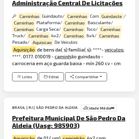
Administração Central De Licitações
Caminhao
Guindauto/
Caminhao
Com
Guindaste
/
Caminhao
Plataforma/
Caminhao
Basculante/
Caminhao
Carga Seca/
Caminhao
Toco/
Caminhao
Truck/
Caminhao
4x2/
Caminhao
6x4/
Caminhao
Pesado/
Aquisicao
De Veiculos
Aquisição
de bens da( s) família( s): ****-
veiculos
;
****. 0177. 010019 -
caminh
ão guindauto -
carroceria em aço guarda baixa - mín 260 cv - cm
Lotes
Edital
Compartilhar
BRASIL | RJ | SÃO PEDRO DA ALDEIA
Cidade Média
Prefeitura Municipal De São Pedro Da
Aldeia (Uasg: 985903)
Aquisição
de 01 ( um)
caminhão
4x2 com