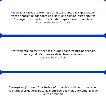
Todas as licitações referentes ao nosso produto são captadas por
vocês e encaminhadas para nós. Na minha opinião, está perfeito!
Abrangência, cobertura, facilidade nas pesquisas aos editais.
Ricardo Machado Ferreira
A ferramenta realmente consegue uma boa varredura nos editais,
entregando de maneira eficiente as licitações.
Gustavo Duarte Reis
Consegui negócios em função das informações colhidas no buscador.
Não há necessidade de pesquisar em diversos meios de comunicação.
Jauro Comunale