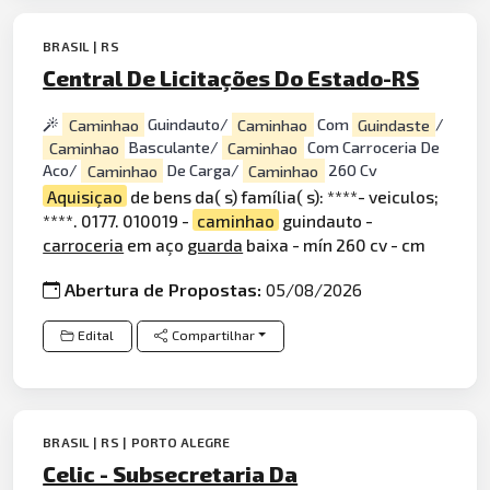
BRASIL | RS
Central De Licitações Do Estado-RS
Caminhao
Guindauto/
Caminhao
Com
Guindaste
/
Caminhao
Basculante/
Caminhao
Com Carroceria De
Aco/
Caminhao
De Carga/
Caminhao
260 Cv
Aquisiçao
de bens da( s) família( s): ****- veiculos;
****. 0177. 010019 -
caminhao
guindauto -
carroceria
em aço
guarda
baixa - mín 260 cv - cm
Abertura de Propostas:
05/08/2026
Edital
Compartilhar
BRASIL | RS | PORTO ALEGRE
Celic - Subsecretaria Da