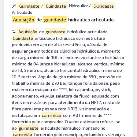
Guindaste
/
Guindaste
Hidraulico/
Guindaste
Articulado
Aquisição
de
guindaste
hidráulic
o articulado.
Aquisição
de
guindaste
hidráulico articulado
Guindaste
articulado hidráulico com estrutura
produzida em aço de alta resistência, válvula de
segurança em todos os cilindros hidráulicos, momento
de carga mínimo de 10t. m, extensivo dianteiro hidráulico
mínimo de 04 lanças hidráulicas, alcance vertical mínimo
de 13, 5 metros, alcance horizontal hidráulico mínimo de
10, 5 metros, ângulo de giro mínimo de 390 , pressão de
trabalho mínima de 270 bar, tanque fora da base, peso
máximo da máquina de ****, kit caçamba, joystick,
acionamento, válvula seletora de fluxo, equipado com
itens necessários para atendimento da NR12, cesto de
fibra para uma pessoa com NR12, kit instalação e
instalação em
caminhão
com PBT mínimo de ****
fornecido pelo comprador. O valor estimado refere- se
ao
guindaste
articulado hidráulico montado no
caminhão
fornecido pelo município, incluindo os serviços