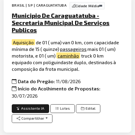
BRASIL | SP | CARAGUATATUBA
Cidade Média
Municipio De Caraguatatuba -
Secretaria Municipal De Serviços
Publicos
Aquisição
de 01 ( uma) van 0 km, com capacidade
mínima de 15 ( quinze)
passageiros
mais 01 ( um)
motorista, e 01 ( um)
caminhão
truck 0 km
equipado com poliguindaste duplo, destinados à
composição da frota municipal.
Data do Pregão:
11/08/2026
Início do Acolhimento de Propostas:
30/07/2026
Assistente IA
Lotes
Edital
Compartilhar