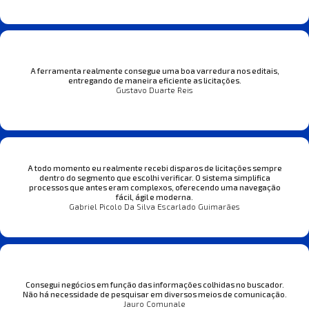
A ferramenta realmente consegue uma boa varredura nos editais,
entregando de maneira eficiente as licitações.
Gustavo Duarte Reis
A todo momento eu realmente recebi disparos de licitações sempre
dentro do segmento que escolhi verificar. O sistema simplifica
processos que antes eram complexos, oferecendo uma navegação
fácil, ágil e moderna.
Gabriel Picolo Da Silva Escarlado Guimarães
Consegui negócios em função das informações colhidas no buscador.
Não há necessidade de pesquisar em diversos meios de comunicação.
Jauro Comunale