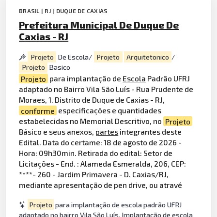
BRASIL | RJ | DUQUE DE CAXIAS
Prefeitura Municipal De Duque De
Caxias - RJ
Projeto
De Escola/
Projeto
Arquitetonico
/
Projeto
Basico
Projeto
para implantação de
Escola
Padrão UFRJ
adaptado no Bairro Vila São Luís - Rua Prudente de
Moraes, 1. Distrito de Duque de Caxias - RJ,
conforme
especificações e quantidades
estabelecidas no Memorial Descritivo, no
Projeto
Básico e seus anexos,
partes
integrantes deste
Edital. Data do certame: 18 de agosto de 2026 -
Hora: 09h30min. Retirada do edital: Setor de
Licitações - End. : Alameda Esmeralda, 206, CEP:
****- 260 - Jardim Primavera - D. Caxias/RJ,
mediante apresentação de pen drive, ou atravé
Projeto
para implantação de escola padrão UFRJ
adaptado no bairro Vila São Luís. Implantação de escola