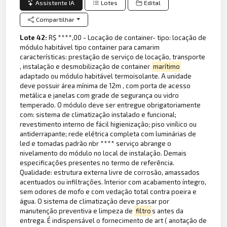
Assistente IA
Lotes
Edital
Compartilhar
Lote 42:
R$ ****,00 - Locação de container- tipo: locação de
módulo habitável tipo container para camarim
características: prestação de serviço de locação, transporte
, instalação e desmobilização de container
marítimo
adaptado ou módulo habitável termoisolante. A unidade
deve possuir área mínima de 12m , com porta de acesso
metálica e janelas com grade de segurança ou vidro
temperado. O módulo deve ser entregue obrigatoriamente
com: sistema de climatização instalado e funcional;
revestimento interno de fácil higienização; piso vinílico ou
antiderrapante; rede elétrica completa com luminárias de
led e tomadas padrão nbr **** serviço abrange o
nivelamento do módulo no local de instalação. Demais
especificações presentes no termo de referência.
Qualidade: estrutura externa livre de corrosão, amassados
acentuados ou infiltrações. Interior com acabamento íntegro,
sem odores de mofo e com vedação total contra poeira e
água. O sistema de climatização deve passar por
manutenção preventiva e limpeza de
filtro
s antes da
entrega. É indispensável o fornecimento de art ( anotação de