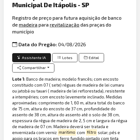
Municipal De Itápolis - SP
Registro de preço para futura aquisição de banco
de
madeira
para
revitalização
das praças do
município
Data do Pregão:
04/08/2026
Assistente IA
Lotes
Edital
Compartilhar
Lote 1:
Banco de madeira; modelo francês; com encosto
constituido com 07 ( sete) réguas de madeira de lei cumaru
ou jatobá ou tauari ( madeira de lei reflorestada), resistente
a intempéries; com encosto levemente inclinado. Medidas
aproximadas: comprimento de 1, 60 m, altura total do banco
de 75 cm, altura do encosto de 37 cm, profundidade do
assento de 38 cm, altura do assento até o solo de 38 cm,
espessura da régua de madeira de 2, 5 cm e largura da régua
de madeira de 07 cm. Madeira deverá ser tratada e
envernizada com verniz
maritimo
com
filtro
solar; pés e
apoio para os braços em ferro fundido pintado com tinta