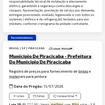
responsabilidade técnica) de instalação e aterramento
elétrico, garantindo a segurança contra descargas e
choques. Apresentação: prestação de serviço por demanda,
entregue posicionado, nivelado, higienizado e com todos os
sistemas ( elétrico e de refrigeração) testados para uso
imediato, conforme cronograma da unidade contratante.
Recomendamos
BRASIL | SP | PIRACICABA
Cidade Média
Municipio De Piracicaba - Prefeitura
Do Municipio De Piracicaba
Registro de preços para fornecimento de
tintas
e
mater
iais para pintura
Data do Pregão:
15/07/2026
Lotes
Edital
Compartilhar
Lote 28:
R$ ****,00 - Verniz
marítimo
com
filtro
solar - 3, 6