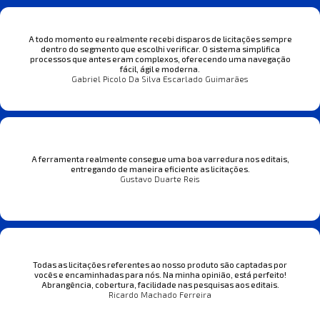
A todo momento eu realmente recebi disparos de licitações sempre
dentro do segmento que escolhi verificar. O sistema simplifica
processos que antes eram complexos, oferecendo uma navegação
fácil, ágil e moderna.
Gabriel Picolo Da Silva Escarlado Guimarães
A ferramenta realmente consegue uma boa varredura nos editais,
entregando de maneira eficiente as licitações.
Gustavo Duarte Reis
Todas as licitações referentes ao nosso produto são captadas por
vocês e encaminhadas para nós. Na minha opinião, está perfeito!
Abrangência, cobertura, facilidade nas pesquisas aos editais.
Ricardo Machado Ferreira