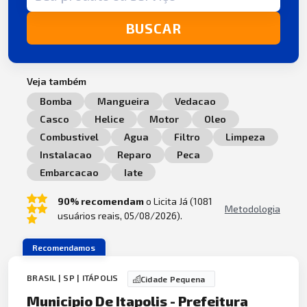
BUSCAR
Veja também
Bomba
Mangueira
Vedacao
Casco
Helice
Motor
Oleo
Combustivel
Agua
Filtro
Limpeza
Instalacao
Reparo
Peca
Embarcacao
Iate
90% recomendam
o Licita Já (1081
Metodologia
usuários reais, 05/08/2026).
Recomendamos
BRASIL | SP | ITÁPOLIS
Cidade Pequena
Municipio De Itapolis - Prefeitura