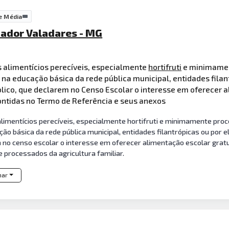
e Média
nador Valadares - MG
 alimentícios perecíveis, especialmente
hortifruti
e minimament
na educação básica da rede pública municipal, entidades filan
ico, que declarem no Censo Escolar o interesse em oferecer al
ontidas no Termo de Referência e seus anexos
imentícios perecíveis, especialmente hortifruti e minimamente proce
o básica da rede pública municipal, entidades filantrópicas ou por 
no censo escolar o interesse em oferecer alimentação escolar gratui
e processados da agricultura familiar.
har