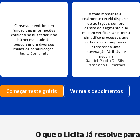
A todo momento eu
realmente recebi disparos
de licitações sempre
Consegui negócios em
dentro do segmento que
função das informações
escolhi verificar. O sistema
colhidas no buscador. Não
simplifica processos que
há necessidade de
antes eram complexos,
pesquisar em diversos
oferecendo uma
meios de comunicação.
navegação fácil, ágil e
Jauro Comunale
moderna.
Gabriel Picolo Da Silva
Escarlado Guimarães
Começar teste grátis
Ver mais depoimentos
O que o Licita Já resolve par