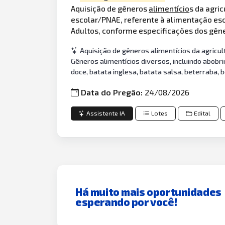
Aquisição de gêneros
alimentício
s da agri
escolar/PNAE, referente à alimentação es
Adultos, conforme especificações dos gên
Aquisição de gêneros alimentícios da agricu
Gêneros alimentícios diversos, incluindo abobrinh
doce, batata inglesa, batata salsa, beterraba, bo
Data do Pregão:
24/08/2026
Assistente IA
Lotes
Edital
Há muito mais oportunidades
esperando por você!