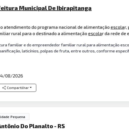
feitura Municipal De Ibirapitanga
ao atendimento do programa nacional de alimentação
escola
r,
iliar rural para o destinado a alimentação
escola
r da rede de 
tura familiar e do empreendedor familiar rural para alimentação escol
panificação, laticínios, polpas de fruta, entre outros, conforme espe
04/08/2026
Compartilhar
idade Pequena
ntônio Do Planalto - RS