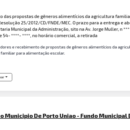
o das propostas de gêneros alimentícios da agricultura famili
e Resolução 25/2012/CD/FNDE/MEC. O prazo para a entrega e ab
ia Municipal da Administração, sito na Av. Jorge Muller, n ****
54- ****- ****, no horário comercial, a retirada
dores e recebimento de propostas de gêneros alimentícios da agricul
 familiar para alimentação escolar.
har
 Municipio De Porto Uniao - Fundo Municipal