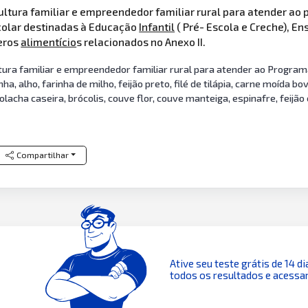
cultura familiar e empreendedor familiar rural para atender a
colar destinadas à Educação
Infantil
( Pré- Escola e Creche), E
eros
alimentício
s relacionados no Anexo II.
ltura familiar e empreendedor familiar rural para atender ao Program
a, alho, farinha de milho, feijão preto, filé de tilápia, carne moída bo
lacha caseira, brócolis, couve flor, couve manteiga, espinafre, feijão 
Compartilhar
Ative seu teste grátis de 14 di
todos os resultados e acessar