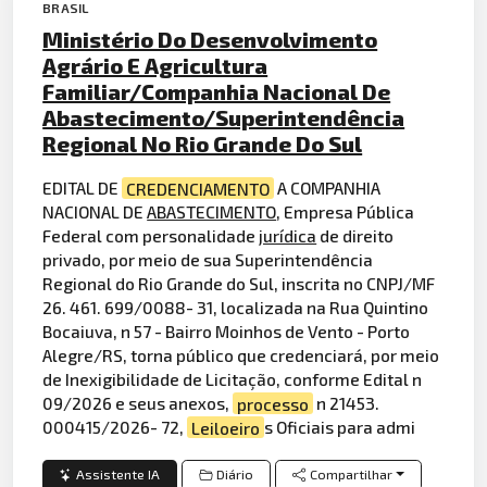
BRASIL
Ministério Do Desenvolvimento
Agrário E Agricultura
Familiar/Companhia Nacional De
Abastecimento/Superintendência
Regional No Rio Grande Do Sul
EDITAL DE
CREDENCIAMENTO
A COMPANHIA
NACIONAL DE
ABASTECIMENTO
, Empresa Pública
Federal com personalidade
jurídica
de direito
privado, por meio de sua Superintendência
Regional do Rio Grande do Sul, inscrita no CNPJ/MF
26. 461. 699/0088- 31, localizada na Rua Quintino
Bocaiuva, n 57 - Bairro Moinhos de Vento - Porto
Alegre/RS, torna público que credenciará, por meio
de Inexigibilidade de Licitação, conforme Edital n
09/2026 e seus anexos,
processo
n 21453.
000415/2026- 72,
Leiloeiro
s Oficiais para admi
Assistente IA
Diário
Compartilhar