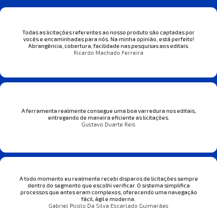
Todas as licitações referentes ao nosso produto são captadas por
vocês e encaminhadas para nós. Na minha opinião, está perfeito!
Abrangência, cobertura, facilidade nas pesquisas aos editais.
Ricardo Machado Ferreira
A ferramenta realmente consegue uma boa varredura nos editais,
entregando de maneira eficiente as licitações.
Gustavo Duarte Reis
A todo momento eu realmente recebi disparos de licitações sempre
dentro do segmento que escolhi verificar. O sistema simplifica
processos que antes eram complexos, oferecendo uma navegação
fácil, ágil e moderna.
Gabriel Picolo Da Silva Escarlado Guimarães