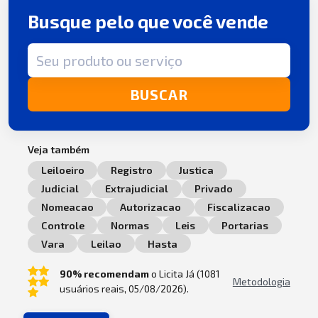
Busque pelo que você vende
Termo de busca
BUSCAR
Veja também
Leiloeiro
Registro
Justica
Judicial
Extrajudicial
Privado
Nomeacao
Autorizacao
Fiscalizacao
Controle
Normas
Leis
Portarias
Vara
Leilao
Hasta
90% recomendam
o Licita Já (1081
Metodologia
usuários reais, 05/08/2026).