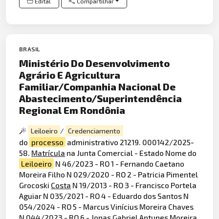
Edital
Compartilhar
BRASIL
Ministério Do Desenvolvimento
Agrário E Agricultura
Familiar/Companhia Nacional De
Abastecimento/Superintendência
Regional Em Rondônia
Leiloeiro
/
Credenciamento
do
processo
administrativo 21219. 000142/2025-
58.
Matrícula
na Junta Comercial - Estado Nome do
Leiloeiro
N 46/2023 - RO 1 - Fernando Caetano
Moreira Filho N 029/2020 - RO 2 - Patricia Pimentel
Grocoski
Costa
N 19/2013 - RO 3 - Francisco Portela
Aguiar N 035/2021 - RO 4 - Eduardo dos Santos N
054/2024 - RO 5 - Marcus Vinícius Moreira Chaves
N 044/2023 - RO 6 - Jonas Gabriel Antunes Moreira