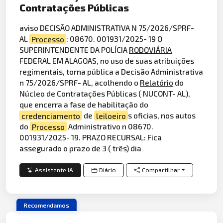
Contratações Públicas
aviso DECISÃO ADMINISTRATIVA N 75/2026/SPRF-
AL
Processo
: 08670. 001931/2025- 19 O
SUPERINTENDENTE DA POLÍCIA
RODOVIÁRIA
FEDERAL EM ALAGOAS, no uso de suas atribuições
regimentais, torna pública a Decisão Administrativa
n 75/2026/SPRF- AL, acolhendo o
Relatório
do
Núcleo de Contratações Públicas ( NUCONT- AL),
que encerra a fase de habilitação do
credenciamento
de
leiloeiro
s oficias, nos autos
do
Processo
Administrativo n 08670.
001931/2025- 19. PRAZO RECURSAL: Fica
assegurado o prazo de 3 ( três) dia
Assistente IA
Diário
Compartilhar
Recomendamos