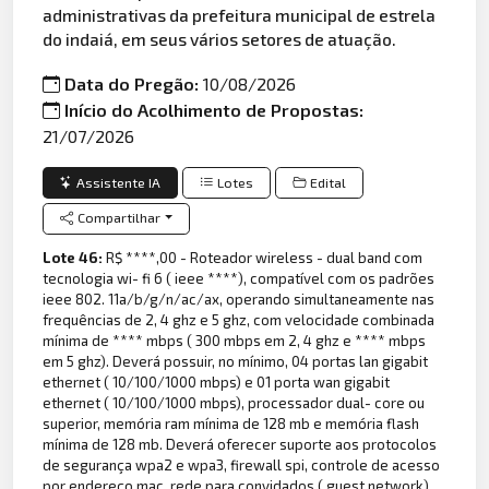
administrativas da prefeitura municipal de estrela
do indaiá, em seus vários setores de atuação.
Data do Pregão:
10/08/2026
Início do Acolhimento de Propostas:
21/07/2026
Assistente IA
Lotes
Edital
Compartilhar
Lote 46:
R$ ****,00 - Roteador wireless - dual band com
tecnologia wi- fi 6 ( ieee ****), compatível com os padrões
ieee 802. 11a/b/g/n/ac/ax, operando simultaneamente nas
frequências de 2, 4 ghz e 5 ghz, com velocidade combinada
mínima de **** mbps ( 300 mbps em 2, 4 ghz e **** mbps
em 5 ghz). Deverá possuir, no mínimo, 04 portas lan gigabit
ethernet ( 10/100/1000 mbps) e 01 porta wan gigabit
ethernet ( 10/100/1000 mbps), processador dual- core ou
superior, memória ram mínima de 128 mb e memória flash
mínima de 128 mb. Deverá oferecer suporte aos protocolos
de segurança wpa2 e wpa3, firewall spi, controle de acesso
por endereço mac, rede para convidados ( guest network),