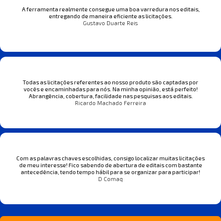
A ferramenta realmente consegue uma boa varredura nos editais,
entregando de maneira eficiente as licitações.
Gustavo Duarte Reis
Todas as licitações referentes ao nosso produto são captadas por
vocês e encaminhadas para nós. Na minha opinião, está perfeito!
Abrangência, cobertura, facilidade nas pesquisas aos editais.
Ricardo Machado Ferreira
Com as palavras chaves escolhidas, consigo localizar muitas licitações
de meu interesse! Fico sabendo de abertura de editais com bastante
antecedência, tendo tempo hábil para se organizar para participar!
D Comaq