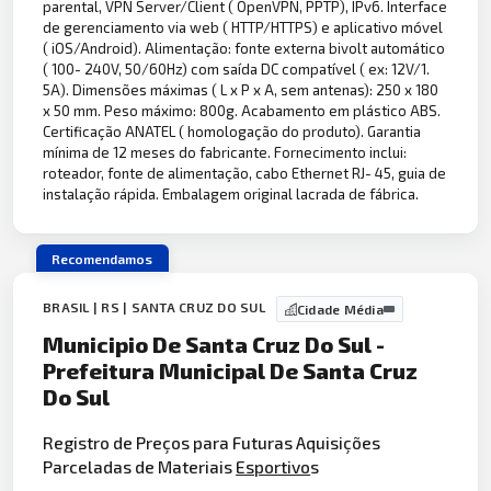
parental, VPN Server/Client ( OpenVPN, PPTP), IPv6. Interface
de gerenciamento via web ( HTTP/HTTPS) e aplicativo móvel
( iOS/Android). Alimentação: fonte externa bivolt automático
( 100- 240V, 50/60Hz) com saída DC compatível ( ex: 12V/1.
5A). Dimensões máximas ( L x P x A, sem antenas): 250 x 180
x 50 mm. Peso máximo: 800g. Acabamento em plástico ABS.
Certificação ANATEL ( homologação do produto). Garantia
mínima de 12 meses do fabricante. Fornecimento inclui:
roteador, fonte de alimentação, cabo Ethernet RJ- 45, guia de
instalação rápida. Embalagem original lacrada de fábrica.
Recomendamos
BRASIL | RS | SANTA CRUZ DO SUL
Cidade Média
Municipio De Santa Cruz Do Sul -
Prefeitura Municipal De Santa Cruz
Do Sul
Registro de Preços para Futuras Aquisições
Parceladas de Materiais
Esportivo
s