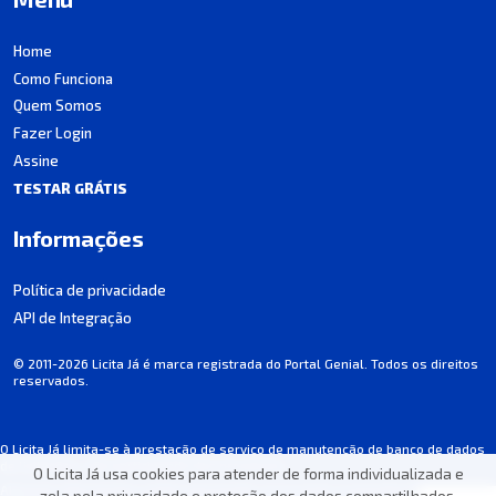
Home
Como Funciona
Quem Somos
Fazer Login
Assine
TESTAR GRÁTIS
Informações
Política de privacidade
API de Integração
© 2011-2026 Licita Já é marca registrada do Portal Genial. Todos os direitos
reservados.
O Licita Já limita-se à prestação de serviço de manutenção de banco de dados
de licitações, não participando dos processos.
O Licita Já usa cookies para atender de forma individualizada e
Algumas informações podem apresentar incorreções involuntárias. Consulte
zela pela privacidade e proteção dos dados compartilhados.