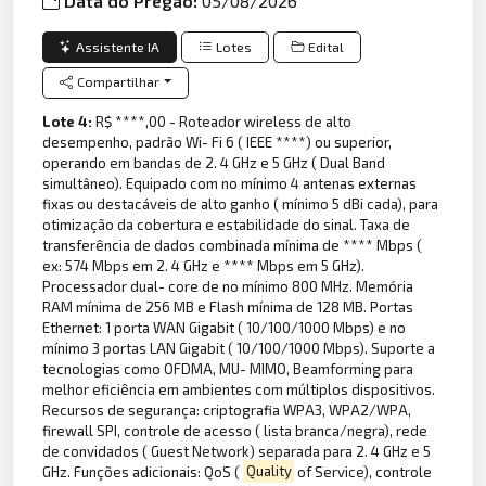
Data do Pregão:
05/08/2026
Assistente IA
Lotes
Edital
Compartilhar
Lote 4:
R$ ****,00 - Roteador wireless de alto
desempenho, padrão Wi- Fi 6 ( IEEE ****) ou superior,
operando em bandas de 2. 4 GHz e 5 GHz ( Dual Band
simultâneo). Equipado com no mínimo 4 antenas externas
fixas ou destacáveis de alto ganho ( mínimo 5 dBi cada), para
otimização da cobertura e estabilidade do sinal. Taxa de
transferência de dados combinada mínima de **** Mbps (
ex: 574 Mbps em 2. 4 GHz e **** Mbps em 5 GHz).
Processador dual- core de no mínimo 800 MHz. Memória
RAM mínima de 256 MB e Flash mínima de 128 MB. Portas
Ethernet: 1 porta WAN Gigabit ( 10/100/1000 Mbps) e no
mínimo 3 portas LAN Gigabit ( 10/100/1000 Mbps). Suporte a
tecnologias como OFDMA, MU- MIMO, Beamforming para
melhor eficiência em ambientes com múltiplos dispositivos.
Recursos de segurança: criptografia WPA3, WPA2/WPA,
firewall SPI, controle de acesso ( lista branca/negra), rede
de convidados ( Guest Network) separada para 2. 4 GHz e 5
GHz. Funções adicionais: QoS (
Quality
of Service), controle