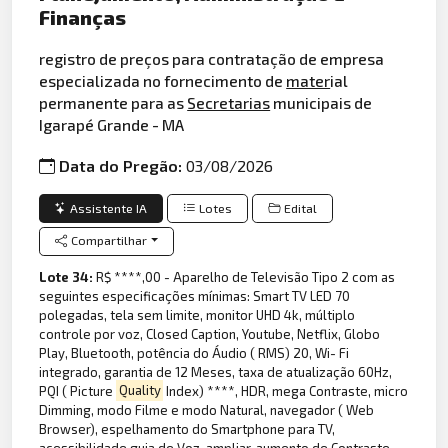
Finanças
registro de preços para contratação de empresa
especializada no fornecimento de
mater
ial
permanente para as
Secretarias
municipais de
Igarapé Grande - MA
Data do Pregão:
03/08/2026
Assistente IA
Lotes
Edital
Compartilhar
Lote 34:
R$ ****,00 - Aparelho de Televisão Tipo 2 com as
seguintes especificações mínimas: Smart TV LED 70
polegadas, tela sem limite, monitor UHD 4k, múltiplo
controle por voz, Closed Caption, Youtube, Netflix, Globo
Play, Bluetooth, potência do Áudio ( RMS) 20, Wi- Fi
integrado, garantia de 12 Meses, taxa de atualização 60Hz,
PQI ( Picture
Quality
Index) ****, HDR, mega Contraste, micro
Dimming, modo Filme e modo Natural, navegador ( Web
Browser), espelhamento do Smartphone para TV,
acessibilidade guia de Voz, ampliar, aumento de Contraste,