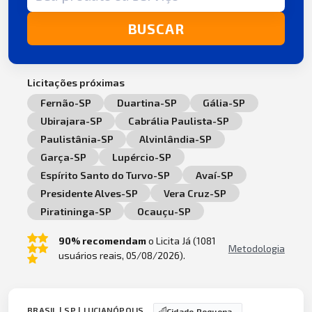
BUSCAR
Licitações próximas
Fernão-SP
Duartina-SP
Gália-SP
Ubirajara-SP
Cabrália Paulista-SP
Paulistânia-SP
Alvinlândia-SP
Garça-SP
Lupércio-SP
Espírito Santo do Turvo-SP
Avaí-SP
Presidente Alves-SP
Vera Cruz-SP
Piratininga-SP
Ocauçu-SP
90% recomendam
o Licita Já (1081
Metodologia
usuários reais, 05/08/2026).
BRASIL | SP | LUCIANÓPOLIS
Cidade Pequena