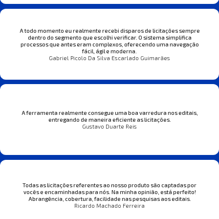
A todo momento eu realmente recebi disparos de licitações sempre
dentro do segmento que escolhi verificar. O sistema simplifica
processos que antes eram complexos, oferecendo uma navegação
fácil, ágil e moderna.
Gabriel Picolo Da Silva Escarlado Guimarães
A ferramenta realmente consegue uma boa varredura nos editais,
entregando de maneira eficiente as licitações.
Gustavo Duarte Reis
Todas as licitações referentes ao nosso produto são captadas por
vocês e encaminhadas para nós. Na minha opinião, está perfeito!
Abrangência, cobertura, facilidade nas pesquisas aos editais.
Ricardo Machado Ferreira