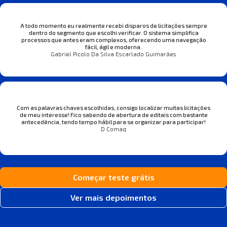
A todo momento eu realmente recebi disparos de licitações sempre
dentro do segmento que escolhi verificar. O sistema simplifica
processos que antes eram complexos, oferecendo uma navegação
fácil, ágil e moderna.
Gabriel Picolo Da Silva Escarlado Guimarães
Com as palavras chaves escolhidas, consigo localizar muitas licitações
de meu interesse! Fico sabendo de abertura de editais com bastante
antecedência, tendo tempo hábil para se organizar para participar!
D Comaq
Começar teste grátis
Ver mais depoimentos