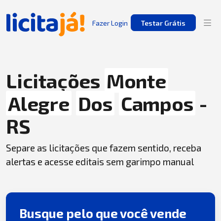
Fazer Login
Testar Grátis
Licitações
Monte
Alegre
Dos
Campos
-
RS
Separe as licitações que fazem sentido, receba
alertas e acesse editais sem garimpo manual
Busque pelo que você vende