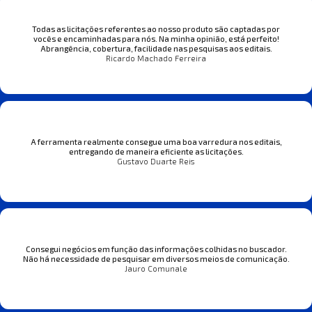
Todas as licitações referentes ao nosso produto são captadas por
vocês e encaminhadas para nós. Na minha opinião, está perfeito!
Abrangência, cobertura, facilidade nas pesquisas aos editais.
Ricardo Machado Ferreira
A ferramenta realmente consegue uma boa varredura nos editais,
entregando de maneira eficiente as licitações.
Gustavo Duarte Reis
Consegui negócios em função das informações colhidas no buscador.
Não há necessidade de pesquisar em diversos meios de comunicação.
Jauro Comunale