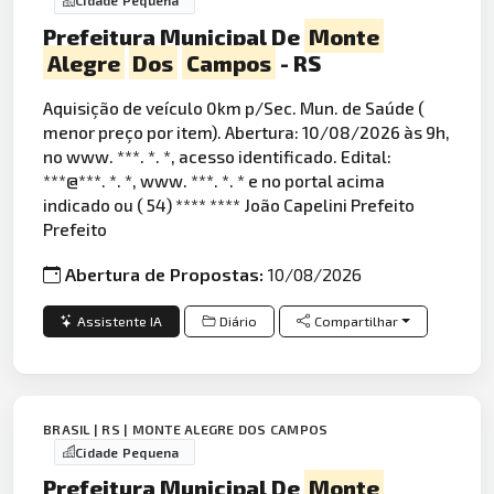
Cidade Pequena
Prefeitura Municipal De
Monte
Alegre
Dos
Campos
- RS
Aquisição de veículo 0km p/Sec. Mun. de Saúde (
menor preço por item). Abertura: 10/08/2026 às 9h,
no www. ***. *. *, acesso identificado. Edital:
***@***. *. *, www. ***. *. * e no portal acima
indicado ou ( 54) **** **** João Capelini Prefeito
Prefeito
Abertura de Propostas:
10/08/2026
Assistente IA
Diário
Compartilhar
BRASIL | RS | MONTE ALEGRE DOS CAMPOS
Cidade Pequena
Prefeitura Municipal De
Monte