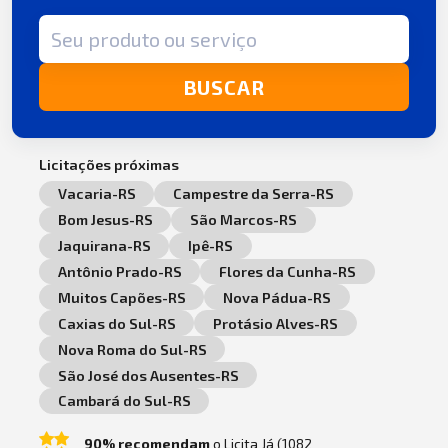
Termo de busca
BUSCAR
Licitações próximas
Vacaria-RS
Campestre da Serra-RS
Bom Jesus-RS
São Marcos-RS
Jaquirana-RS
Ipê-RS
Antônio Prado-RS
Flores da Cunha-RS
Muitos Capões-RS
Nova Pádua-RS
Caxias do Sul-RS
Protásio Alves-RS
Nova Roma do Sul-RS
São José dos Ausentes-RS
Cambará do Sul-RS
90% recomendam
o Licita Já (1082