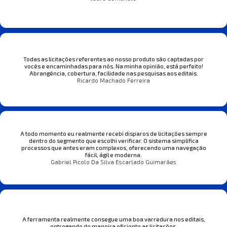
Todas as licitações referentes ao nosso produto são captadas por
vocês e encaminhadas para nós. Na minha opinião, está perfeito!
Abrangência, cobertura, facilidade nas pesquisas aos editais.
Ricardo Machado Ferreira
A todo momento eu realmente recebi disparos de licitações sempre
dentro do segmento que escolhi verificar. O sistema simplifica
processos que antes eram complexos, oferecendo uma navegação
fácil, ágil e moderna.
Gabriel Picolo Da Silva Escarlado Guimarães
A ferramenta realmente consegue uma boa varredura nos editais,
entregando de maneira eficiente as licitações.