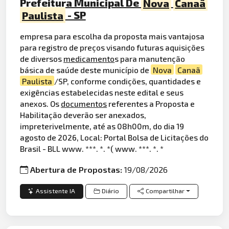
Prefeitura Municipal De
Nova
Canaã
Paulista
- SP
empresa para escolha da proposta mais vantajosa
para registro de preços visando futuras aquisições
de diversos
medicamento
s para manutenção
básica de saúde deste município de
Nova
Canaã
Paulista
/SP, conforme condições, quantidades e
exigências estabelecidas neste edital e seus
anexos. Os
documentos
referentes a Proposta e
Habilitação deverão ser anexados,
impreterivelmente, até as 08h00m, do dia 19
agosto de 2026, Local: Portal Bolsa de Licitações do
Brasil - BLL www. ***. *. *( www. ***. *. *
Abertura de Propostas:
19/08/2026
Assistente IA
Diário
Compartilhar