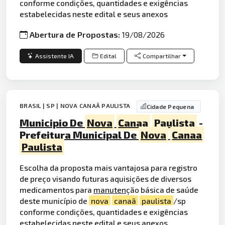
conforme condições, quantidades e exigências
estabelecidas neste edital e seus anexos
Abertura de Propostas:
19/08/2026
Assistente IA
Edital
Compartilhar
BRASIL | SP | NOVA CANAÃ PAULISTA
Cidade Pequena
Municipio De
Nova
Canaa
Paulista
-
Prefeitura Municipal De
Nova
Canaa
Paulista
Escolha da proposta mais vantajosa para registro
de preço visando futuras aquisições de diversos
medicamentos para
manuten
ção básica de saúde
deste município de
nova
canaã
paulista
/sp
conforme condições, quantidades e exigências
estabelecidas neste edital e seus anexos