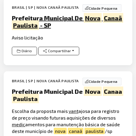
BRASIL | SP | NOVA CANAÃ PAULISTA
Cidade Pequena
Prefeitura Municipal De
Nova
Canaã
Paulista
- SP
Aviso licitação
Diário
Compartilhar
BRASIL | SP | NOVA CANAÃ PAULISTA
Cidade Pequena
Prefeitura Municipal De
Nova
Canaa
Paulista
Escolha da proposta mais
vant
ajosa para registro
de preço visando futuras aquisições de diversos
medic
amentos para manutenção básica de saúde
deste município de
nova
canaã
paulista
/sp