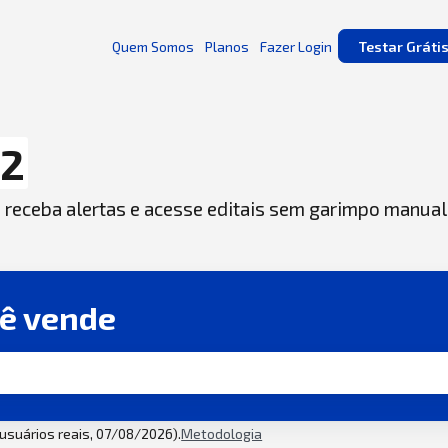
Quem Somos
Planos
Fazer Login
Testar Gráti
12
, receba alertas e acesse editais sem garimpo manual
cê vende
2 usuários reais, 07/08/2026).
Metodologia