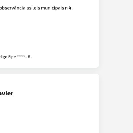
bservância as leis municipais n 4.
digo Fipe ****- 6 .
avier