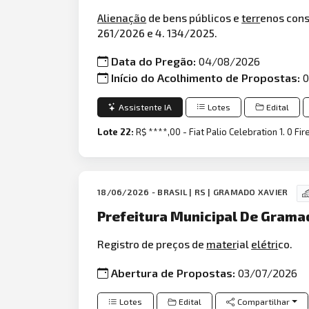
Alienação
de bens públicos e
terr
enos cons
261/2026 e 4. 134/2025.
Data do Pregão:
04/08/2026
Início do Acolhimento de Propostas:
0
Assistente IA
Lotes
Edital
Lote 22:
R$ ****,00 - Fiat Palio Celebration 1. 0 Fi
18/06/2026 - BRASIL | RS | GRAMADO XAVIER
Prefeitura Municipal De Grama
Registro de preços de
mater
ial
elétri
co.
Abertura de Propostas:
03/07/2026
Lotes
Edital
Compartilhar