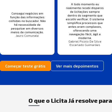
A todo momento eu
realmente recebi disparos
de licitações sempre
Consegui negócios em
dentro do segmento que
função das informações
escolhi verificar. O sistema
colhidas no buscador. Não
simplifica processos que
há necessidade de
antes eram complexos,
pesquisar em diversos
oferecendo uma
meios de comunicação.
navegação fácil, ágil e
Jauro Comunale
moderna.
Gabriel Picolo Da Silva
Escarlado Guimarães
Começar teste grátis
Ver mais depoimentos
O que o Licita Já resolve par