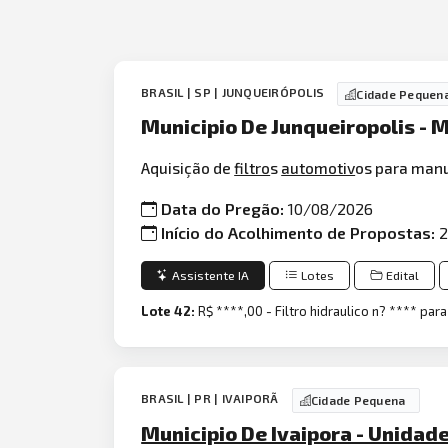
BRASIL | SP | JUNQUEIRÓPOLIS
Cidade Pequen
Municipio De Junqueiropolis - M
Aquisição de
filtro
s
automotiv
os para manu
Data do Pregão:
10/08/2026
Início do Acolhimento de Propostas:
2
Assistente IA
Lotes
Edital
Lote 42:
R$ ****,00 - Filtro hidraulico n? **** pa
BRASIL | PR | IVAIPORÃ
Cidade Pequena
Municipio De Ivaipora - Unidad