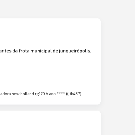
tes da frota municipal de junqueirópolis.
ladora new holland rg170 b ano **** (( th457)