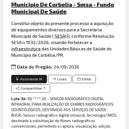
Municipio De Corbelia - Smsa - Fundo
Municipal De Saúde
Constitui objeto do presente processo a aquisição
de equipamentos diversos para a Secretaria
Municipal de Saúde (
SESA
U), conforme Resolução
SESA n 1032/2026, visando fortalecer a
infraestrutura
das Unidades Básicas de Saúde do
Município de Corbélia/PR.
Data do Pregão:
24/09/2026
Assistente IA
Lotes
Edital
Compartilhar
Lote 34:
R$ ****,00 - SENSOR RADIOGRÁFICO DIGITAL
INTRAORAL PARA REALIZAÇÃO DE EXAMES RADIOGRÁFICOS
ODONTOLÓGICOS, DESTINADO AOS SERVIÇOS DE SAÚDE
BUCAL Sensor radiográfico digital intraoral, tecnologia CMOS,
destinado à substituição de filmes radiográficos
convencionais, permitindo a captura, visualização, edição,