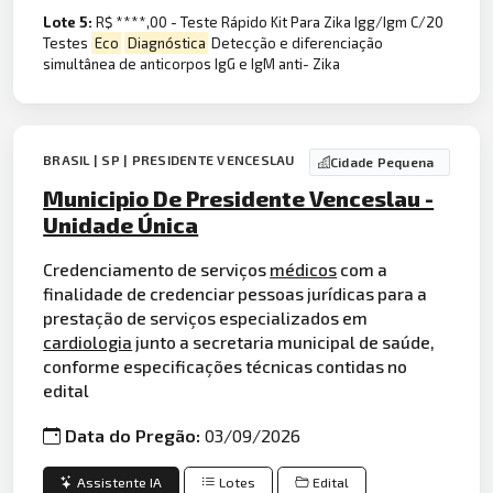
Lote 5:
R$ ****,00 - Teste Rápido Kit Para Zika Igg/Igm C/20
Testes
Eco
Diagnóstica
Detecção e diferenciação
simultânea de anticorpos IgG e IgM anti- Zika
BRASIL | SP | PRESIDENTE VENCESLAU
Cidade Pequena
Municipio De Presidente Venceslau -
Unidade Única
Credenciamento de serviços
médicos
com a
finalidade de credenciar pessoas jurídicas para a
prestação de serviços especializados em
cardiologia
junto a secretaria municipal de saúde,
conforme especificações técnicas contidas no
edital
Data do Pregão:
03/09/2026
Assistente IA
Lotes
Edital