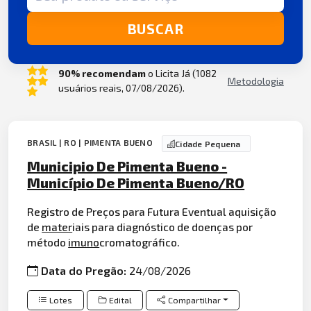
BUSCAR
90% recomendam
o Licita Já (1082
Metodologia
usuários reais, 07/08/2026).
BRASIL | RO | PIMENTA BUENO
Cidade Pequena
Municipio De Pimenta Bueno -
Município De Pimenta Bueno/RO
Registro de Preços para Futura Eventual aquisição
de
mater
iais para diagnóstico de doenças por
método
imuno
cromatográfico.
Data do Pregão:
24/08/2026
Lotes
Edital
Compartilhar