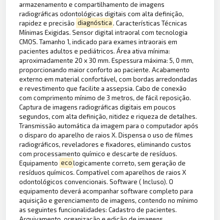
armazenamento e compartilhamento de imagens
radiográficas odontológicas digitais com alta definição,
rapidez e precisão
diagnóstica
. Características Técnicas
Mínimas Exigidas. Sensor digital intraoral com tecnologia
CMOS. Tamanho 1, indicado para exames intraorais em
pacientes adultos e pediátricos. Área ativa mínima:
aproximadamente 20 x 30 mm. Espessura máxima: 5, 0 mm,
proporcionando maior conforto ao paciente. Acabamento
externo em material confortável, com bordas arredondadas
e revestimento que facilite a assepsia. Cabo de conexão
com comprimento mínimo de 3 metros, de fácil reposição.
Captura de imagens radiográficas digitais em poucos
segundos, com alta definição, nitidez e riqueza de detalhes.
Transmissão automática da imagem para o computador após
o disparo do aparelho de raios X. Dispensa o uso de filmes
radiográficos, reveladores e fixadores, eliminando custos
com processamento químico e descarte de resíduos.
Equipamento
eco
logicamente correto, sem geração de
resíduos químicos. Compatível com aparelhos de raios X
odontológicos convencionais. Software ( Incluso). O
equipamento deverá acompanhar software completo para
aquisição e gerenciamento de imagens, contendo no mínimo
as seguintes funcionalidades: Cadastro de pacientes.
Arquivamento, organização e edição de imagens