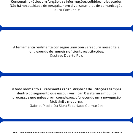
Consegui negócios em função das informações colhidas no buscador.
Não há necessidade de pesquisar em diversos meios de comunicação.
Jauro Comunale
A ferramenta realmente consegue uma boa varredura nos editais,
entregando de maneira eficiente as licitações.
Gustavo Duarte Reis
A todo momento eu realmente recebi disparos de licitações sempre
dentro do segmento que escolhi verificar. O sistema simplifica
processos que antes eram complexos, oferecendo uma navegação
fácil, ágil e moderna.
Gabriel Picolo Da Silva Escarlado Guimarães
Estou absolutamente encantado com o desempenho do Lícita Já até o