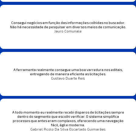
Consegui negócios em função das informações colhidas no buscador.
Não há necessidade de pesquisar em diversos meios de comunicação.
Jauro Comunale
A ferramenta realmente consegue uma boa varredura nos editais,
entregando de maneira eficiente as licitações.
Gustavo Duarte Reis
A todo momento eu realmente recebi disparos de licitações sempre
dentro do segmento que escolhi verificar. O sistema simplifica
processos que antes eram complexos, oferecendo uma navegação
fácil, ágil e moderna.
Gabriel Picolo Da Silva Escarlado Guimarães