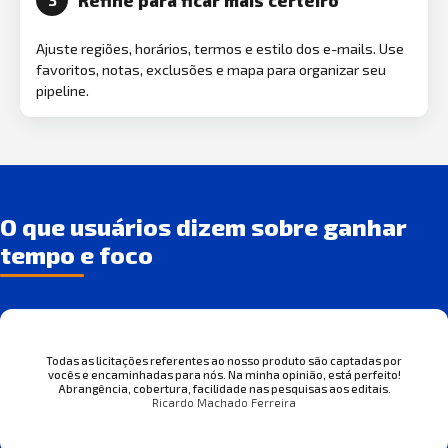
Refine para ficar mais certeiro
3
Ajuste regiões, horários, termos e estilo dos e-mails. Use
favoritos, notas, exclusões e mapa para organizar seu
pipeline.
O que usuários dizem sobre ganhar
tempo e foco
Todas as licitações referentes ao nosso produto são captadas por
vocês e encaminhadas para nós. Na minha opinião, está perfeito!
Abrangência, cobertura, facilidade nas pesquisas aos editais.
Ricardo Machado Ferreira