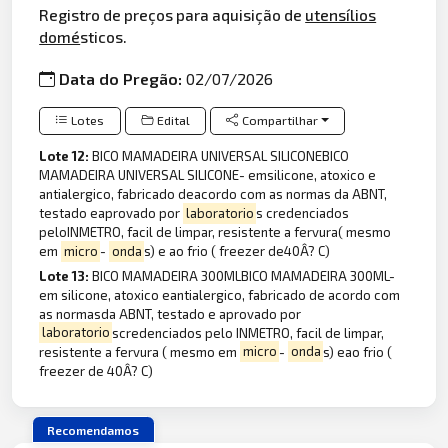
Registro de preços para aquisição de
utensílios
domé
sticos.
Data do Pregão:
02/07/2026
Lotes
Edital
Compartilhar
Lote 12:
BICO MAMADEIRA UNIVERSAL SILICONEBICO
MAMADEIRA UNIVERSAL SILICONE- emsilicone, atoxico e
antialergico, fabricado deacordo com as normas da ABNT,
testado eaprovado por
laboratorio
s credenciados
peloINMETRO, facil de limpar, resistente a fervura( mesmo
em
micro
-
onda
s) e ao frio ( freezer de40Â? C)
Lote 13:
BICO MAMADEIRA 300MLBICO MAMADEIRA 300ML-
em silicone, atoxico eantialergico, fabricado de acordo com
as normasda ABNT, testado e aprovado por
laboratorio
scredenciados pelo INMETRO, facil de limpar,
resistente a fervura ( mesmo em
micro
-
onda
s) eao frio (
freezer de 40Â? C)
Recomendamos