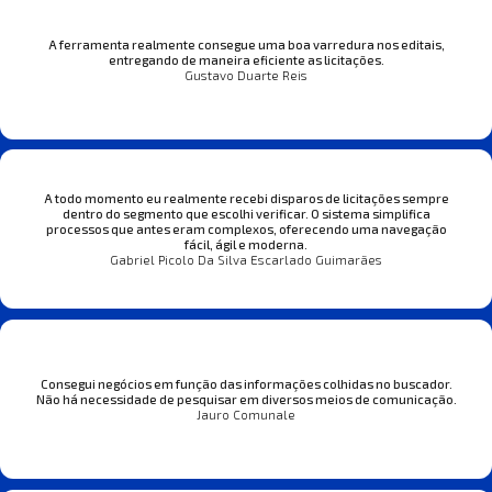
A ferramenta realmente consegue uma boa varredura nos editais,
entregando de maneira eficiente as licitações.
Gustavo Duarte Reis
A todo momento eu realmente recebi disparos de licitações sempre
dentro do segmento que escolhi verificar. O sistema simplifica
processos que antes eram complexos, oferecendo uma navegação
fácil, ágil e moderna.
Gabriel Picolo Da Silva Escarlado Guimarães
Consegui negócios em função das informações colhidas no buscador.
Não há necessidade de pesquisar em diversos meios de comunicação.
Jauro Comunale