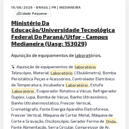
19/06/2026 - BRASIL | PR | MEDIANEIRA
Cidade Pequena
Ministério Da
Educação/Universidade Tecnológica
Federal Do Paraná/Utfpr - Campus
Medianeira (Uasg: 153029)
Aquisição de equipamentos de
laborat
órios.
Aquisição de equipamentos de
laboratório
Telescópio, Material
Laboratório
( Ebuliômetro), Bomba
Peristáltica Peças e Acessórios, Controlador Eletrônico
de Temperatura, Incubadora
Laboratório
, Estufa
Laboratório
, Evaporador Rotativo a Vácuo, Refrigerador
Duplex, Lupa, Bomba de Vácuo, Banho Ultrassônico,
Banho Ultratermostático, Freezer Vertical,
Cromatógrafo, Fonte Energia Aparelho Eletroforese,
Freezer Vertical, Máquina de Cortar Metal, Máquina de
Corte e Gravação, Osciloscópio, Gerador Forma de
Onda
,
Fonte Alimentação, Serra Circular, Compressor de Ar,