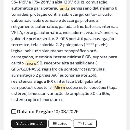
96- 149V e 176- 264V, saída 120V, 60Hz, comutação
automática para bateria,
onda
semissenoidal, mínimo 6
tomadas, proteção contra sobrecarga, curto- circuito,
subtensão, sobretensão e descarga profunda,
religamento automático, partida a frio, baterias internas
VR LA, recarga automática, indicadores visuais/sonoros,
gabinete preto/similar. 2. GPS portátil para navegação
terrestre, tela colorida 2. 2 polegadas ( **** pixels),
legível sob luz solar, mapas topográficos pré-
carregados, memória interna mínima 8 GB, suporte para
cartão
micro
SD, receptor alta sensibilidade (
GPS/GLONASS), registro de pontos/rotas/trilhas,
alimentação 2 pilhas AA ( autonomia até 25h),
resistência à
água
IPX7, interface USB, gabinete
compacto/robusto. 3.
Micro
scópio estereoscópio ( lupa
estéreo) binocular, variação de ampliação 20x a 80x,
sistema óptico binocular, co
Data do Pregão:
10/08/2026
Assistente IA
Lotes
Edital