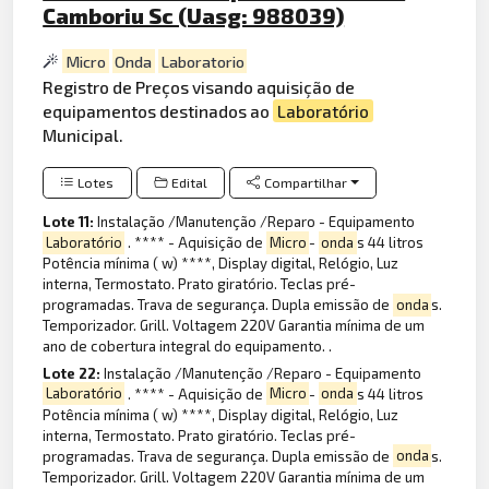
Camboriu Sc (Uasg: 988039)
Micro
Onda
Laboratorio
Registro de Preços visando aquisição de
equipamentos destinados ao
Laboratório
Municipal.
Lotes
Edital
Compartilhar
Lote 11:
Instalação /Manutenção /Reparo - Equipamento
Laboratório
. **** - Aquisição de
Micro
-
onda
s 44 litros
Potência mínima ( w) ****, Display digital, Relógio, Luz
interna, Termostato. Prato giratório. Teclas pré-
programadas. Trava de segurança. Dupla emissão de
onda
s.
Temporizador. Grill. Voltagem 220V Garantia mínima de um
ano de cobertura integral do equipamento. .
Lote 22:
Instalação /Manutenção /Reparo - Equipamento
Laboratório
. **** - Aquisição de
Micro
-
onda
s 44 litros
Potência mínima ( w) ****, Display digital, Relógio, Luz
interna, Termostato. Prato giratório. Teclas pré-
programadas. Trava de segurança. Dupla emissão de
onda
s.
Temporizador. Grill. Voltagem 220V Garantia mínima de um