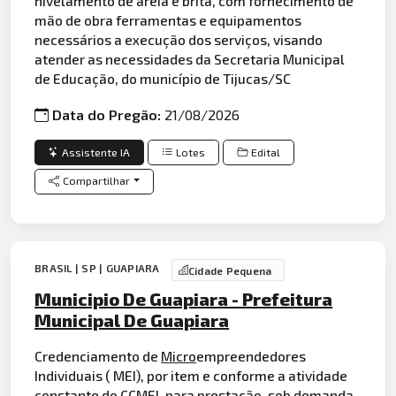
nivelamento de areia e brita, com fornecimento de
mão de obra ferramentas e equipamentos
necessários a execução dos serviços, visando
atender as necessidades da Secretaria Municipal
de Educação, do município de Tijucas/SC
Data do Pregão:
21/08/2026
Assistente IA
Lotes
Edital
Compartilhar
BRASIL | SP | GUAPIARA
Cidade Pequena
Municipio De Guapiara - Prefeitura
Municipal De Guapiara
Credenciamento de
Micro
empreendedores
Individuais ( MEI), por item e conforme a atividade
constante do CCMEI, para prestação, sob demanda,