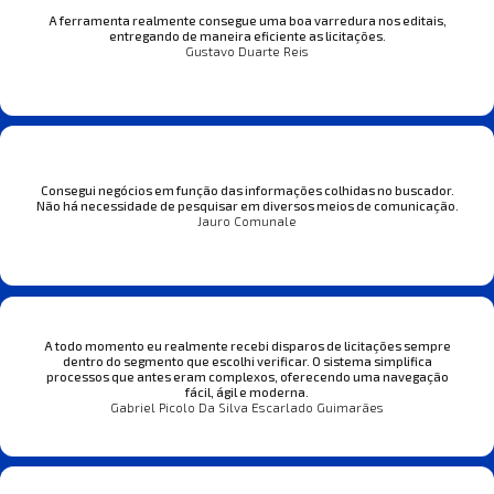
A ferramenta realmente consegue uma boa varredura nos editais,
entregando de maneira eficiente as licitações.
Gustavo Duarte Reis
Consegui negócios em função das informações colhidas no buscador.
Não há necessidade de pesquisar em diversos meios de comunicação.
Jauro Comunale
A todo momento eu realmente recebi disparos de licitações sempre
dentro do segmento que escolhi verificar. O sistema simplifica
processos que antes eram complexos, oferecendo uma navegação
fácil, ágil e moderna.
Gabriel Picolo Da Silva Escarlado Guimarães