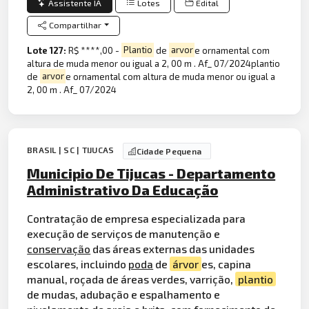
Assistente IA
Lotes
Edital
Compartilhar
Lote 127:
R$ ****,00 -
Plantio
de
arvor
e ornamental com
altura de muda menor ou igual a 2, 00 m . Af_ 07/2024plantio
de
arvor
e ornamental com altura de muda menor ou igual a
2, 00 m . Af_ 07/2024
BRASIL | SC | TIJUCAS
Cidade Pequena
Municipio De Tijucas - Departamento
Administrativo Da Educação
Contratação de empresa especializada para
execução de serviços de manutenção e
conservação
das áreas externas das unidades
escolares, incluindo
poda
de
árvor
es, capina
manual, roçada de áreas verdes, varrição,
plantio
de mudas, adubação e espalhamento e