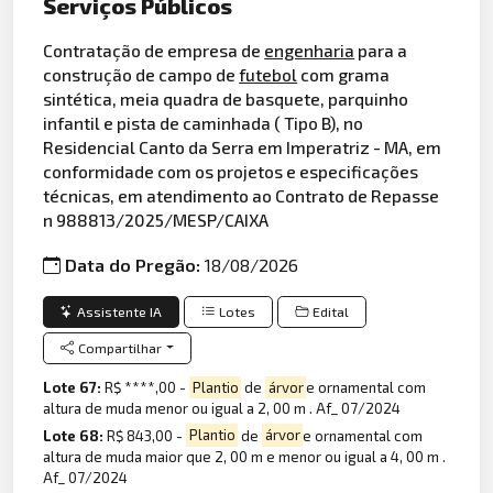
Serviços Públicos
Contratação de empresa de
engenharia
para a
construção de campo de
futebol
com grama
sintética, meia quadra de basquete, parquinho
infantil e pista de caminhada ( Tipo B), no
Residencial Canto da Serra em Imperatriz - MA, em
conformidade com os projetos e especificações
técnicas, em atendimento ao Contrato de Repasse
n 988813/2025/MESP/CAIXA
Data do Pregão:
18/08/2026
Assistente IA
Lotes
Edital
Compartilhar
Lote 67:
R$ ****,00 -
Plantio
de
árvor
e ornamental com
altura de muda menor ou igual a 2, 00 m . Af_ 07/2024
Lote 68:
R$ 843,00 -
Plantio
de
árvor
e ornamental com
altura de muda maior que 2, 00 m e menor ou igual a 4, 00 m .
Af_ 07/2024