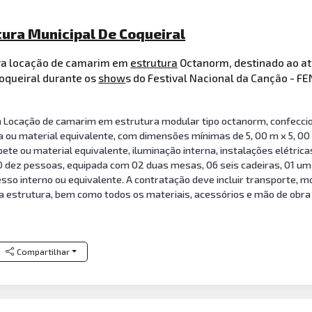
tura Municipal De Coqueiral
ra locação de camarim em
estrutura
Octanorm, destinado ao at
Coqueiral durante os
show
s do Festival Nacional da Canção - FE
Locação de camarim em estrutura modular tipo octanorm, confeccio
a ou material equivalente, com dimensões mínimas de 5, 00 m x 5, 00
pete ou material equivalente, iluminação interna, instalações elétr
0 dez pessoas, equipada com 02 duas mesas, 06 seis cadeiras, 01 um e
sso interno ou equivalente. A contratação deve incluir transporte,
a estrutura, bem como todos os materiais, acessórios e mão de obra
Compartilhar