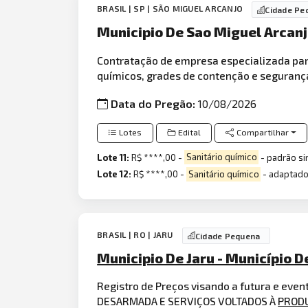
BRASIL | SP | SÃO MIGUEL ARCANJO
Cidade Pe
Municipio De Sao Miguel Arcanj
Contratação de empresa especializada par
químicos, grades de contenção e seguranç
Data do Pregão:
10/08/2026
Lotes
Edital
Compartilhar
Lote 11:
R$ ****,00 -
Sanitário químico
- padrão si
Lote 12:
R$ ****,00 -
Sanitário químico
- adaptado
BRASIL | RO | JARU
Cidade Pequena
Municipio De Jaru - Município 
Registro de Preços visando a futura e e
DESARMADA E SERVIÇOS VOLTADOS À
PROD