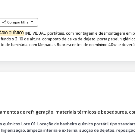
Compartilhar
ÁRIO QUÍMICO
INDIVIDUAL, portáteis, com montagem e desmontagem em polie
 fundo x 2, 10 de altura, composto de caixa de dejeto, porta papel higiên
onto de luminária, com lâmpadas fluorescentes de no mínimo 40w, e dever
ipamentos de
refrigeração
, materiais térmicos e
bebedouros
, c
 químicos Lote 01: Locação de banheiro químico portátil tipo standard
 higienização, limpeza interna e externa, sucção de dejetos, reposiçã