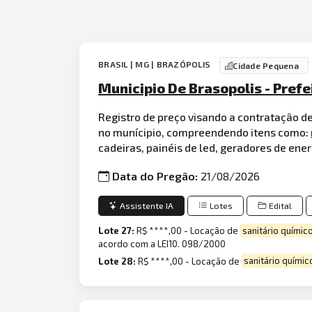
BRASIL | MG | BRAZÓPOLIS
Cidade Pequena
Municipio De Brasopolis - Prefe
Registro de preço visando a contratação d
no munícipio, compreendendo itens como:
cadeiras, painéis de led, geradores de ener
Data do Pregão:
21/08/2026
Assistente IA
Lotes
Edital
Lote 27:
R$ ****,00 - Locação de
sanitário químic
acordo com a LEI10. 098/2000
Lote 28:
R$ ****,00 - Locação de
sanitário químic