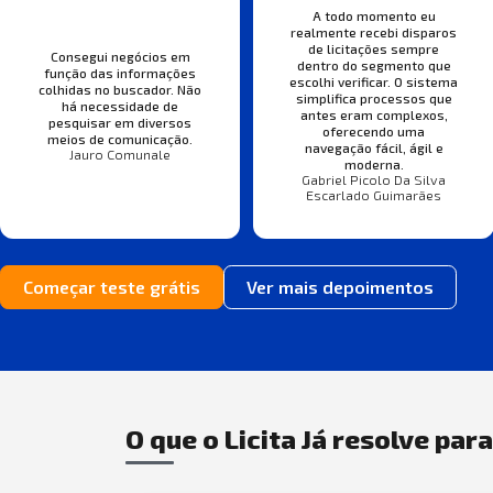
A todo momento eu
realmente recebi disparos
de licitações sempre
Consegui negócios em
dentro do segmento que
função das informações
escolhi verificar. O sistema
colhidas no buscador. Não
simplifica processos que
há necessidade de
antes eram complexos,
pesquisar em diversos
oferecendo uma
meios de comunicação.
navegação fácil, ágil e
Jauro Comunale
moderna.
Gabriel Picolo Da Silva
Escarlado Guimarães
Começar teste grátis
Ver mais depoimentos
O que o Licita Já resolve par