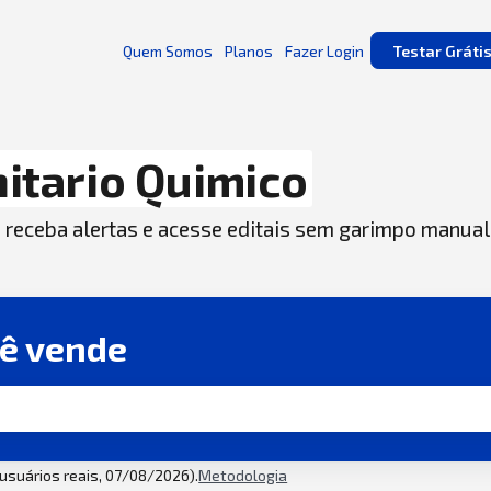
Quem Somos
Planos
Fazer Login
Testar Gráti
itario Quimico
, receba alertas e acesse editais sem garimpo manual
cê vende
2 usuários reais, 07/08/2026).
Metodologia