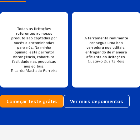
Todas as licitações
referentes ao nosso
produto são captadas por
A ferramenta realmente
vocês e encaminhadas
consegue uma boa
para nós. Na minha
varredura nos editais,
opinião, está perfeito!
entregando de maneira
Abrangência, cobertura,
eficiente as licitações.
Gustavo Duarte Reis
facilidade nas pesquisas
aos editais.
Ricardo Machado Ferreira
Começar teste grátis
Ver mais depoimentos