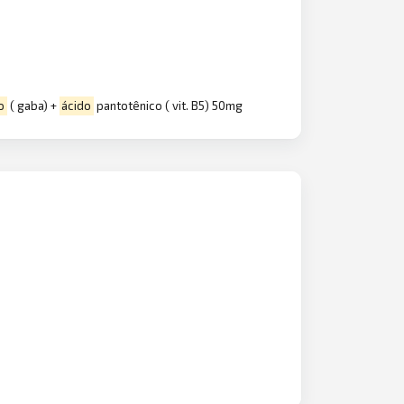
o
( gaba) +
ácido
pantotênico ( vit. B5) 50mg