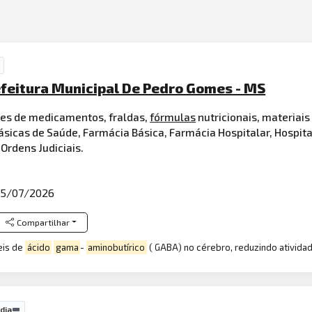
efeitura Municipal De Pedro Gomes - MS
ões de medicamentos, fraldas,
fórmulas
nutricionais, materiai
icas de Saúde, Farmácia Básica, Farmácia Hospitalar, Hospit
 Ordens Judiciais.
5/07/2026
Compartilhar
eis de
ácido
gama
-
aminobutírico
( GABA) no cérebro, reduzindo atividad
dia