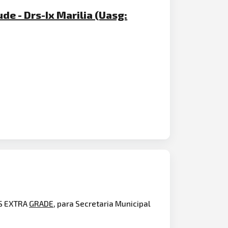
e - Drs-Ix Marilia (Uasg:
S EXTRA
GRADE
, para Secretaria Municipal