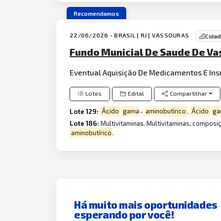
Recomendamos
22/06/2026 - BRASIL | RJ | VASSOURAS
Cida
Fundo Municial De Saude De Va
Eventual Aquisição De Medicamentos E Ins
Lotes
Edital
Compartilhar
Lote 129:
Ácido
gama
-
aminobutírico
.
Ácido
ga
Lote 186:
Multivitaminas. Multivitaminas, composi
aminobutírico
.
Há muito mais oportunidades
esperando por você!