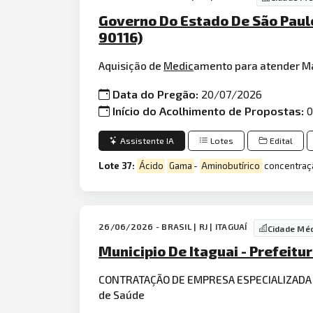
Governo Do Estado De São Paul
90116)
Aquisição de
Medic
amento para atender Ma
Data do Pregão:
20/07/2026
Início do Acolhimento de Propostas:
0
Assistente IA
Lotes
Edital
Lote 37:
Ácido
Gama
-
Aminobutírico
concentraç
26/06/2026 - BRASIL | RJ | ITAGUAÍ
Cidade Mé
Municipio De Itaguai - Prefeitur
CONTRATAÇÃO DE EMPRESA ESPECIALIZAD
de Saúde