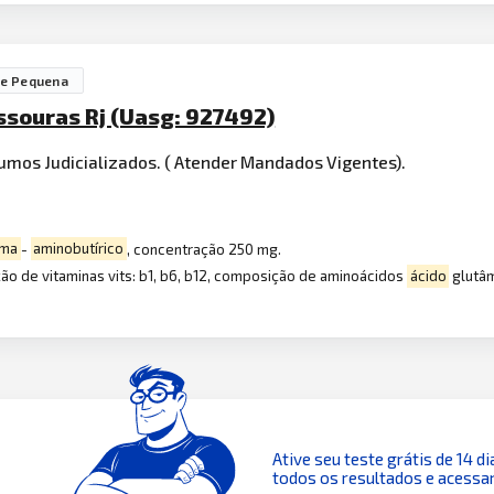
de Pequena
ssouras Rj (Uasg: 927492)
umos Judicializados. ( Atender Mandados Vigentes).
ma
-
aminobutírico
, concentração 250 mg.
ção de vitaminas vits: b1, b6, b12, composição de aminoácidos
ácido
glutâ
Ative seu teste grátis de 14 di
todos os resultados e acessar