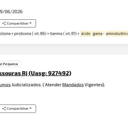
9/06/2026
Compartilhar
isina + piridoxina ( vit. B6) + tiamina ( vit. B1) +
ácido
gama
-
aminobutíric
de Pequena
ssouras Rj (Uasg: 927492)
sumos
Judicializados. ( Atender
Mandados
Vigentes).
Compartilhar