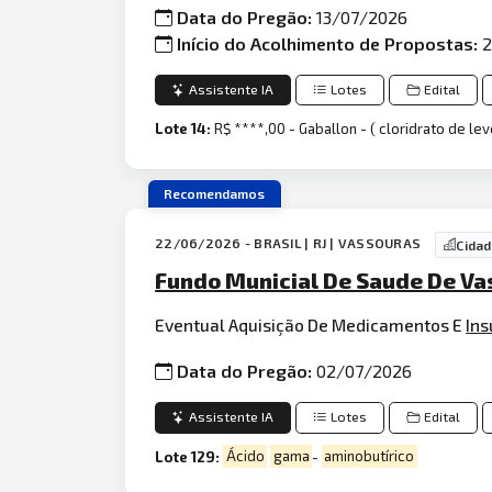
Data do Pregão:
13/07/2026
Início do Acolhimento de Propostas:
2
Assistente IA
Lotes
Edital
Lote 14:
R$ ****,00 - Gaballon - ( cloridrato de levol
Recomendamos
22/06/2026 - BRASIL | RJ | VASSOURAS
Cida
Fundo Municial De Saude De Va
Eventual Aquisição De Medicamentos E
In
Data do Pregão:
02/07/2026
Assistente IA
Lotes
Edital
Lote 129:
Ácido
gama
-
aminobutírico