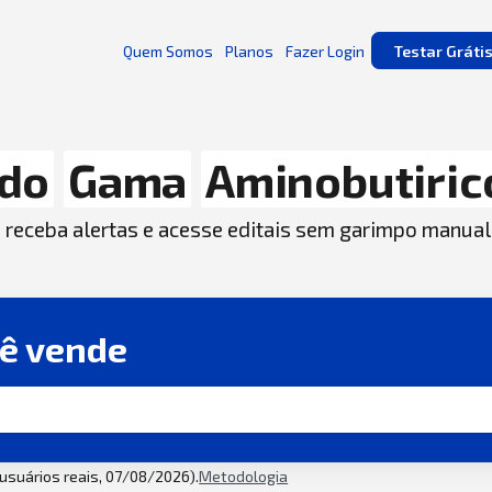
Quem Somos
Planos
Fazer Login
Testar Gráti
ido
Gama
Aminobutiric
, receba alertas e acesse editais sem garimpo manual
cê vende
2 usuários reais, 07/08/2026).
Metodologia