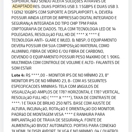
SUPERIOR, NãO SENDO ACEITA SOLUçõES ATRAVéS DE
ADAPTADO
RES. DUAS PORTAS USB 3. 1 5GBPS E DUAS USB 3.
1 GEN2 10GBPS COM SUPORTE A DISPLAYPORT1. 4, DEVERá
POSSUIR AINDA LEITOR DE IMPRESSãO DIGITAL INTEGRADO E
SEGURANçA INTEGRADA DO TIPO CHIP TPM PARA
CRIPTOGRAFIA DE DADOS. TELA COM TECNOLOGIA LED DE 14
POLEGADAS, RESOLUçãO FULL HD DE **** X **** E
TECNOLOGIA ANTI- GLARE E WLED. & NBSP; O EQUIPAMENTO
DEVERá POSSUIR EM SUA COMPOSIçãO MATERIAL COMO
ALUMíNIO, FIBRA DE VIDRO E/OU FIBRA DE CARBONO,
DEVENDO O EQUIPAMENTO POSSUIR PESO MáXIMO DE 1. 90KG.
MULTIMíDIA COM CONTROLE DE VOLUME E ALTO- FALANTES DE
SOM ESTéR
Lote 4:
R$ ****,00 - MONITOR IPS DE NO MÍNIMO 23, 8"
MONITOR IPS DE NO MÍNIMO 23, 8- COM AS SEGUINTES
ESPECIFICACOES MINIMAS: TELA COM âNGULOS DE
VISUALIZAçãO AMPLOS DE 178? HORIZONTAL E 178? VERTICAL,
RESOLUçãO FULL HD ( **** X ****), TAXA DE CONTRASTE DE
****: 1 E TAXA DE BRILHO 250 NITS. BASE COM AJUSTE DE
ALTURA, INCLINAçãO, ROTAçãO E ORIENTAçãO DO MONITOR.
PADRãO DE MONTAGEM VESA **** E RANHURA PARA
IMPLANTAçãO DE TRAVA DE SEGURANçA. FONTE DE
ALIMENTAçãO BIVOLT AUTOMáTICO. PORTAS PARA CONEXãO
1X HDMI, 1X DISPLAYPORT, 1X VGA E NO MíNIMO, 04 ( QUATRO)