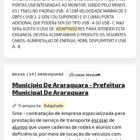
PORTAS USB INTEGRADAS AO MONITOR, SENDO PELO MENOS
03 ( TRêS) NO PADRãO USB- A COM VELOCIDADE MíNIMA DE 5
GBPS ( USB 3. 2 GEN 1 OU SUPERIOR) E 01 ( UMA) PORTA
ADICIONAL QUE PODERá SER DO TIPO USB- A OU USB- C. NãO
SERá ACEITO O USO DE
ADAPTADO
RES PARA ATENDER ESTA
EXIGêNCIA. DEVERá ACOMPANHAR O PRODUTO OS SEGUINTES
CABOS: ALIMENTAçãO DE ENERGIA, HDMI, DISPLAYPORT E USB
A- B
BRASIL | SP | ARARAQUARA
Cidade Média
Municipio De Araraquara - Prefeitura
Municipal De Araraquara
Transporte
Adaptado
Sme - contratação de empresa especializada para
prestação de serviço de transporte
escolar
de
alunos
que usam cadeiras de rodas e alunos com
deficiência, por meio de locação de veículos com