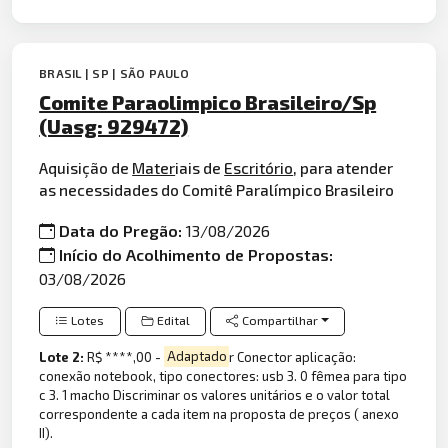
BRASIL | SP | SÃO PAULO
Comite Paraolimpico Brasileiro/Sp
(Uasg: 929472)
Aquisição de
Mater
iais de
Escritório
, para atender
as necessidades do Comitê Paralímpico Brasileiro
Data do Pregão:
13/08/2026
Início do Acolhimento de Propostas:
03/08/2026
Lotes
Edital
Compartilhar
Lote 2:
R$ ****,00 -
Adaptado
r Conector aplicação:
conexão notebook, tipo conectores: usb 3. 0 fêmea para tipo
c 3. 1 macho Discriminar os valores unitários e o valor total
correspondente a cada item na proposta de preços ( anexo
II).