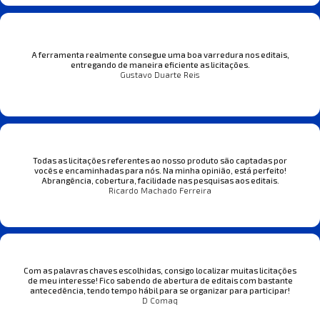
A ferramenta realmente consegue uma boa varredura nos editais,
entregando de maneira eficiente as licitações.
Gustavo Duarte Reis
Todas as licitações referentes ao nosso produto são captadas por
vocês e encaminhadas para nós. Na minha opinião, está perfeito!
Abrangência, cobertura, facilidade nas pesquisas aos editais.
Ricardo Machado Ferreira
Com as palavras chaves escolhidas, consigo localizar muitas licitações
de meu interesse! Fico sabendo de abertura de editais com bastante
antecedência, tendo tempo hábil para se organizar para participar!
D Comaq