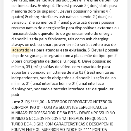
ofertado, não sendo aceitas soluções em regime de oem ou
customizadas. & nbsp; 4. Deverá possuir 2 ( dois) slots para
memória ddr5 ou superior . Deverá possuir no mínimo 4 (
quatro) & nbsp; interfaces usb nativas, sendo 2 ( duas) na
versão 3. 2, e ao menos 01 ( uma) porta usb deverá possuir
recurso nativo de energização para dispositivos externos ou
funcionalidade equivalente de gerenciamento de energia
disponibilizada pelo fabricante, tais como usb charging,
always on usb ou smart power on, não será aceito o uso de
adaptado
res para atender esta exigência. 5. Deverá possuir
chip de segurança integrado com a placa mãe do tipo tpm 2.
0 para criptografia de dados. & nbsp; 6. Deve possuir, no
mínimo, 03 ( três) saídas de vídeo, com capacidade para
suportar a conexão simultânea de até 03 ( três) monitores
independentes, sendo obrigatória a disponibilização de, no
mínimo, 01 ( uma) interface hdmi e 01 ( uma) interface
displayport, podendo a terceira interface ser de qualquer
padr
Lote 2:
R$ ****,00 - NOTEBOOK CORPORATIVO NOTEBOOK
CORPORATIVO 01 - COM AS SEGUINTES ESPECIFICACOES
MINIMAS: PROCESSADOR: DE 64 BITS - DEVERá POSSUIR NO
MINIMO 6 NúCLEOS FíSICOS E 12 THREADS, FREQUêNCIA
TURBO DE 4. 3 GHZ, COM CARACTERíSTICAS E DESEMPENHO
EQUIVALENTE OU SUPERIOR AO íNDICE DE **** PONTOS