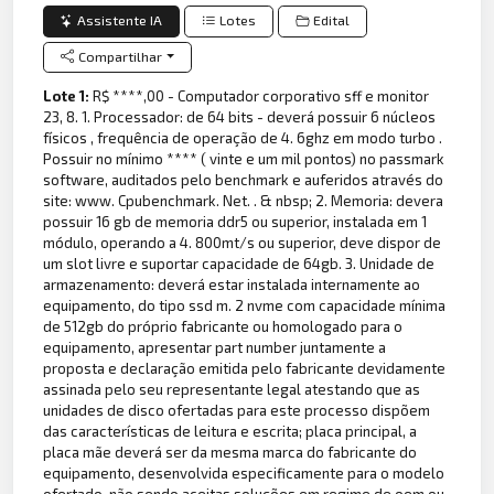
Assistente IA
Lotes
Edital
Compartilhar
Lote 1:
R$ ****,00 - Computador corporativo sff e monitor
23, 8. 1. Processador: de 64 bits - deverá possuir 6 núcleos
físicos , frequência de operação de 4. 6ghz em modo turbo .
Possuir no mínimo **** ( vinte e um mil pontos) no passmark
software, auditados pelo benchmark e auferidos através do
site: www. Cpubenchmark. Net. . & nbsp; 2. Memoria: devera
possuir 16 gb de memoria ddr5 ou superior, instalada em 1
módulo, operando a 4. 800mt/s ou superior, deve dispor de
um slot livre e suportar capacidade de 64gb. 3. Unidade de
armazenamento: deverá estar instalada internamente ao
equipamento, do tipo ssd m. 2 nvme com capacidade mínima
de 512gb do próprio fabricante ou homologado para o
equipamento, apresentar part number juntamente a
proposta e declaração emitida pelo fabricante devidamente
assinada pelo seu representante legal atestando que as
unidades de disco ofertadas para este processo dispõem
das características de leitura e escrita; placa principal, a
placa mãe deverá ser da mesma marca do fabricante do
equipamento, desenvolvida especificamente para o modelo