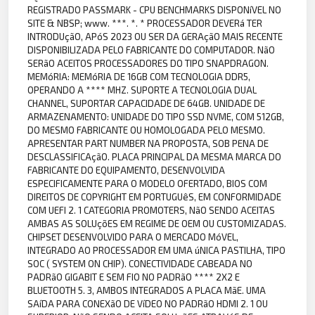
REGISTRADO PASSMARK - CPU BENCHMARKS DISPONíVEL NO
SITE & NBSP; www. ***. *. * PROCESSADOR DEVERá TER
INTRODUçãO, APóS 2023 OU SER DA GERAçãO MAIS RECENTE
DISPONIBILIZADA PELO FABRICANTE DO COMPUTADOR. NãO
SERãO ACEITOS PROCESSADORES DO TIPO SNAPDRAGON.
MEMóRIA: MEMóRIA DE 16GB COM TECNOLOGIA DDR5,
OPERANDO A **** MHZ. SUPORTE A TECNOLOGIA DUAL
CHANNEL, SUPORTAR CAPACIDADE DE 64GB. UNIDADE DE
ARMAZENAMENTO: UNIDADE DO TIPO SSD NVME, COM 512GB,
DO MESMO FABRICANTE OU HOMOLOGADA PELO MESMO.
APRESENTAR PART NUMBER NA PROPOSTA, SOB PENA DE
DESCLASSIFICAçãO. PLACA PRINCIPAL DA MESMA MARCA DO
FABRICANTE DO EQUIPAMENTO, DESENVOLVIDA
ESPECIFICAMENTE PARA O MODELO OFERTADO, BIOS COM
DIREITOS DE COPYRIGHT EM PORTUGUêS, EM CONFORMIDADE
COM UEFI 2. 1 CATEGORIA PROMOTERS, NãO SENDO ACEITAS
AMBAS AS SOLUçõES EM REGIME DE OEM OU CUSTOMIZADAS.
CHIPSET DESENVOLVIDO PARA O MERCADO MóVEL,
INTEGRADO AO PROCESSADOR EM UMA úNICA PASTILHA, TIPO
SOC ( SYSTEM ON CHIP). CONECTIVIDADE CABEADA NO
PADRãO GIGABIT E SEM FIO NO PADRãO **** 2X2 E
BLUETOOTH 5. 3, AMBOS INTEGRADOS A PLACA MãE. UMA
SAíDA PARA CONEXãO DE VíDEO NO PADRãO HDMI 2. 1 OU