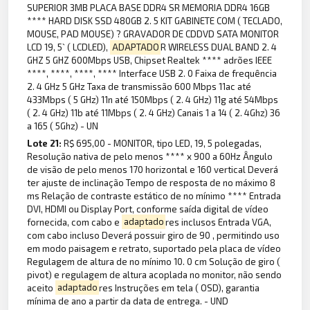
SUPERIOR 3MB PLACA BASE DDR4 SR MEMORIA DDR4 16GB
**** HARD DISK SSD 480GB 2. 5 KIT GABINETE COM ( TECLADO,
MOUSE, PAD MOUSE) ? GRAVADOR DE CDDVD SATA MONITOR
LCD 19, 5` ( LCDLED),
ADAPTADO
R WIRELESS DUAL BAND 2. 4
GHZ 5 GHZ 600Mbps USB, Chipset Realtek **** adrões IEEE
****, ****, ****, **** Interface USB 2. 0 Faixa de frequência
2. 4 GHz 5 GHz Taxa de transmissão 600 Mbps 11ac até
433Mbps ( 5 GHz) 11n até 150Mbps ( 2. 4 GHz) 11g até 54Mbps
( 2. 4 GHz) 11b até 11Mbps ( 2. 4 GHz) Canais 1 a 14 ( 2. 4Ghz) 36
a 165 ( 5Ghz) - UN
Lote 21:
R$ 695,00 - MONITOR, tipo LED, 19, 5 polegadas,
Resolução nativa de pelo menos **** x 900 a 60Hz Ângulo
de visão de pelo menos 170 horizontal e 160 vertical Deverá
ter ajuste de inclinação Tempo de resposta de no máximo 8
ms Relação de contraste estático de no mínimo **** Entrada
DVI, HDMI ou Display Port, conforme saída digital de vídeo
fornecida, com cabo e
adaptado
res inclusos Entrada VGA,
com cabo incluso Deverá possuir giro de 90 , permitindo uso
em modo paisagem e retrato, suportado pela placa de vídeo
Regulagem de altura de no mínimo 10. 0 cm Solução de giro (
pivot) e regulagem de altura acoplada no monitor, não sendo
aceito
adaptado
res Instruções em tela ( OSD), garantia
mínima de ano a partir da data de entrega. - UND