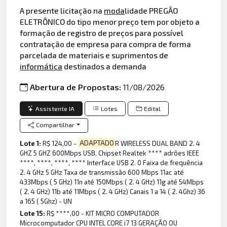
A presente licitação na
moda
lidade PREGÃO
ELETRÔNICO do tipo menor preço tem por objeto a
formação de registro de preços para possível
contratação de empresa para compra de forma
parcelada de materiais e suprimentos de
informática
destinados a demanda
Abertura de Propostas:
11/08/2026
Assistente IA
Lotes
Edital
Compartilhar
Lote 1:
R$ 124,00 -
ADAPTADO
R WIRELESS DUAL BAND 2. 4
GHZ 5 GHZ 600Mbps USB, Chipset Realtek **** adrões IEEE
****, ****, ****, **** Interface USB 2. 0 Faixa de frequência
2. 4 GHz 5 GHz Taxa de transmissão 600 Mbps 11ac até
433Mbps ( 5 GHz) 11n até 150Mbps ( 2. 4 GHz) 11g até 54Mbps
( 2. 4 GHz) 11b até 11Mbps ( 2. 4 GHz) Canais 1 a 14 ( 2. 4Ghz) 36
a 165 ( 5Ghz) - UN
Lote 15:
R$ ****,00 - KIT MICRO COMPUTADOR
Microcomputador CPU INTEL CORE i7 13 GERAÇÃO OU