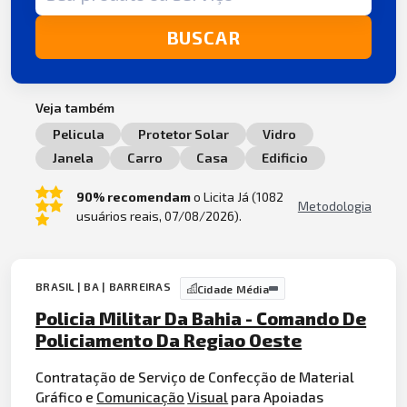
BUSCAR
Veja também
Pelicula
Protetor Solar
Vidro
Janela
Carro
Casa
Edificio
90% recomendam
o Licita Já (1082
Metodologia
usuários reais, 07/08/2026).
BRASIL | BA | BARREIRAS
Cidade Média
Policia Militar Da Bahia - Comando De
Policiamento Da Regiao Oeste
Contratação de Serviço de Confecção de Material
Gráfico e
Comunicação
Visual
para Apoiadas