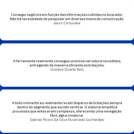
Consegui negócios em função das informações colhidas no buscador.
Não há necessidade de pesquisar em diversos meios de comunicação.
Jauro Comunale
A ferramenta realmente consegue uma boa varredura nos editais,
entregando de maneira eficiente as licitações.
Gustavo Duarte Reis
A todo momento eu realmente recebi disparos de licitações sempre
dentro do segmento que escolhi verificar. O sistema simplifica
processos que antes eram complexos, oferecendo uma navegação
fácil, ágil e moderna.
Gabriel Picolo Da Silva Escarlado Guimarães