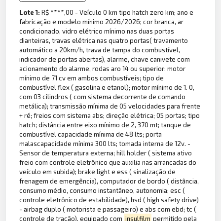
Lote 1:
R$ ****,00 - Veículo 0 km tipo hatch zero km; ano e
fabricação e modelo mínimo 2026/2026; cor branca, ar
condicionado, vidro elétrico mínimo nas duas portas
dianteiras, travas elétrica nas quatro portas( travamento
automático a 20km/h, trava de tampa do combustível,
indicador de portas abertas), alarme, chave canivete com
acionamento do alarme, rodas aro 14 ou superior; motor
mínimo de 71 cv em ambos combustíveis; tipo de
combustível flex ( gasolina e etanol); motor mínimo de 1. 0,
com 03 cilindros ( com sistema decorrente de comando
metálica); transmissão mínima de 05 velocidades para frente
+ ré; freios com sistema abs; direção elétrica; 05 portas; tipo
hatch; distância entre eixo mínimo de 2, 370 mt; tanque de
combustível capacidade mínima de 48 lts; porta
malascapacidade mínima 300 lts; tomada interna de 12v. -
Sensor de temperatura externa; hill holder ( sistema ativo
freio com controle eletrônico que auxilia nas arrancadas do
veículo em subida); brake light e ess ( sinalização de
frenagem de emergência), computador de bordo ( distância,
consumo médio, consumo instantâneo, autonomia; esc (
controle eletrônico de estabilidade), hsd ( high safety drive)
- airbag duplo ( motorista e passageiro) e abs com ebd; tc (
controle de tração), equipado com
insulfilm
permitido pela