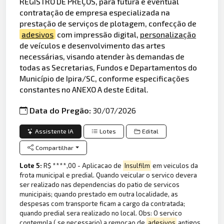
REGISTRO DE PREÇOS, para futura e eventual
contratação de empresa especializada na
prestação de serviços de plotagem, confecção de
adesivos
com impressão digital,
personalização
de veículos e desenvolvimento das artes
necessárias, visando atender às demandas de
todas as Secretarias, Fundos e Departamentos do
Município de Ipira/SC, conforme especificações
constantes no ANEXO A deste Edital.
Data do Pregão:
30/07/2026
Assistente IA
Lotes
Edital
Compartilhar
Lote 5:
R$ ****,00 - Aplicacao de
Insulfilm
em veiculos da
frota municipal e predial. Quando veicular o servico devera
ser realizado nas dependencias do patio de servicos
municipais; quando prestado em outra localidade, as
despesas com transporte ficam a cargo da contratada;
quando predial sera realizado no local. Obs: O servico
contempla ( se necessario) a remocao de
adesivos
antigos,