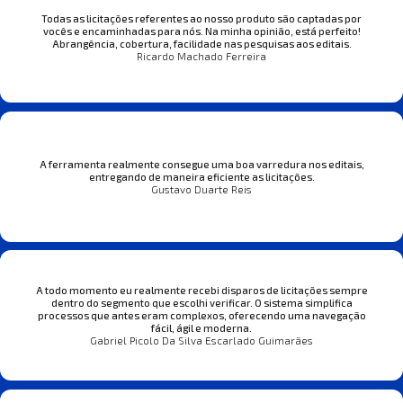
Todas as licitações referentes ao nosso produto são captadas por
vocês e encaminhadas para nós. Na minha opinião, está perfeito!
Abrangência, cobertura, facilidade nas pesquisas aos editais.
Ricardo Machado Ferreira
A ferramenta realmente consegue uma boa varredura nos editais,
entregando de maneira eficiente as licitações.
Gustavo Duarte Reis
A todo momento eu realmente recebi disparos de licitações sempre
dentro do segmento que escolhi verificar. O sistema simplifica
processos que antes eram complexos, oferecendo uma navegação
fácil, ágil e moderna.
Gabriel Picolo Da Silva Escarlado Guimarães