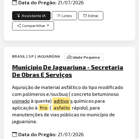
Data do Pregão:
21/07/2026
Assistente IA
Lotes
Edital
Compartilhar
BRASIL | SP | JAGUARIÚNA
Cidade Pequena
Municipio De Jaguariuna - Secretaria
De Obras E Serviços
Aquisição de material asfáltico do tipo modificado
com polímeros e/oucbuq ( concreto betuminoso
usinado
à quente)
aditivo
s
químicos para
aplicação à
frio
(
asfalto
rápido), para
manutenções de vias públicas no município de
jaguariúna.
Data do Pregão:
21/07/2026