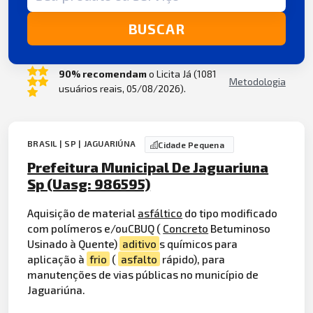
BUSCAR
90% recomendam
o Licita Já (1081
Metodologia
usuários reais, 05/08/2026).
BRASIL | SP | JAGUARIÚNA
Cidade Pequena
Prefeitura Municipal De Jaguariuna
Sp (Uasg: 986595)
Aquisição de material
asfáltico
do tipo modificado
com polímeros e/ouCBUQ (
Concreto
Betuminoso
Usinado à Quente)
aditivo
s químicos para
aplicação à
frio
(
asfalto
rápido), para
manutenções de vias públicas no município de
Jaguariúna.