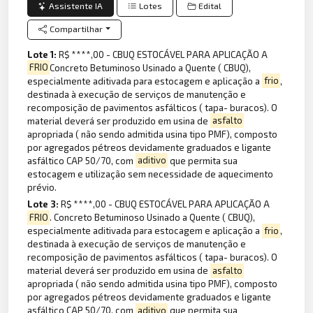
Assistente IA
Lotes
Edital
Compartilhar
Lote 1:
R$ ****,00 - CBUQ ESTOCÁVEL PARA APLICAÇÃO A
FRIO
Concreto Betuminoso Usinado a Quente ( CBUQ),
especialmente aditivada para estocagem e aplicação a
frio
,
destinada à execução de serviços de manutenção e
recomposição de pavimentos asfálticos ( tapa- buracos). O
material deverá ser produzido em usina de
asfalto
apropriada ( não sendo admitida usina tipo PMF), composto
por agregados pétreos devidamente graduados e ligante
asfáltico CAP 50/70, com
aditivo
que permita sua
estocagem e utilização sem necessidade de aquecimento
prévio.
Lote 3:
R$ ****,00 - CBUQ ESTOCÁVEL PARA APLICAÇÃO A
FRIO
. Concreto Betuminoso Usinado a Quente ( CBUQ),
especialmente aditivada para estocagem e aplicação a
frio
,
destinada à execução de serviços de manutenção e
recomposição de pavimentos asfálticos ( tapa- buracos). O
material deverá ser produzido em usina de
asfalto
apropriada ( não sendo admitida usina tipo PMF), composto
por agregados pétreos devidamente graduados e ligante
asfáltico CAP 50/70, com
aditivo
que permita sua