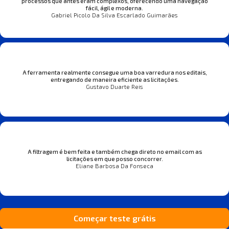
processos que antes eram complexos, oferecendo uma navegação
fácil, ágil e moderna.
Gabriel Picolo Da Silva Escarlado Guimarães
A ferramenta realmente consegue uma boa varredura nos editais,
entregando de maneira eficiente as licitações.
Gustavo Duarte Reis
A filtragem é bem feita e também chega direto no email com as
licitações em que posso concorrer.
Eliane Barbosa Da Fonseca
Começar teste grátis