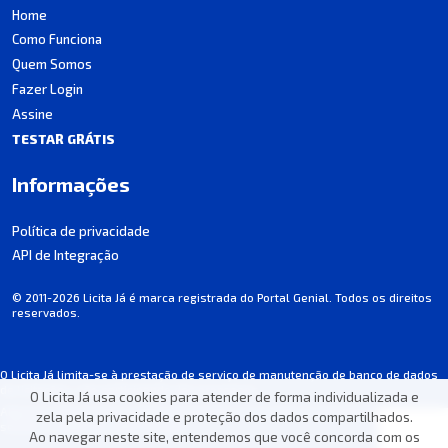
Home
Como Funciona
Quem Somos
Fazer Login
Assine
TESTAR GRÁTIS
Informações
Política de privacidade
API de Integração
© 2011-2026 Licita Já é marca registrada do Portal Genial. Todos os direitos
reservados.
O Licita Já limita-se à prestação de serviço de manutenção de banco de dados
de licitações, não participando dos processos.
O Licita Já usa cookies para atender de forma individualizada e
Algumas informações podem apresentar incorreções involuntárias. Consulte
zela pela privacidade e proteção dos dados compartilhados.
sempre o edital de cada licitação.
Ao navegar neste site, entendemos que você concorda com os