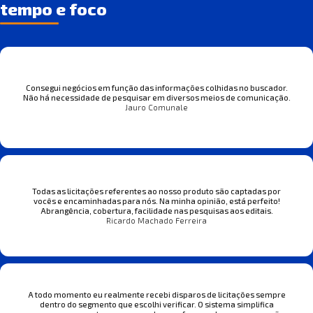
tempo e foco
Consegui negócios em função das informações colhidas no buscador.
Não há necessidade de pesquisar em diversos meios de comunicação.
Jauro Comunale
Todas as licitações referentes ao nosso produto são captadas por
vocês e encaminhadas para nós. Na minha opinião, está perfeito!
Abrangência, cobertura, facilidade nas pesquisas aos editais.
Ricardo Machado Ferreira
A todo momento eu realmente recebi disparos de licitações sempre
dentro do segmento que escolhi verificar. O sistema simplifica