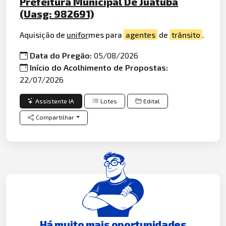
Prefeitura Municipal De Juatuba
(Uasg: 982691)
Aquisição de
unifor
mes para
agentes
de
trânsito
.
Data do Pregão:
05/08/2026
Início do Acolhimento de Propostas:
22/07/2026
Assistente IA
Lotes
Edital
Compartilhar
Há muito mais oportunidades