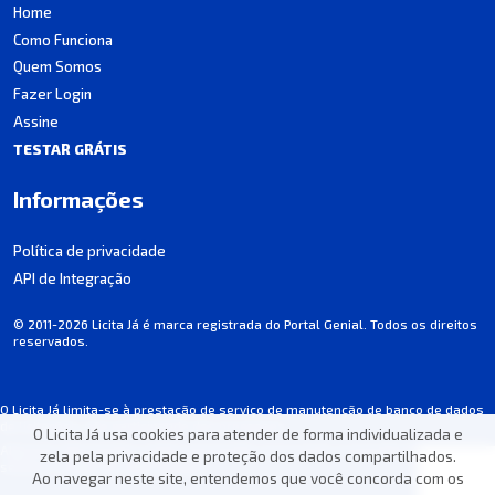
Home
Como Funciona
Quem Somos
Fazer Login
Assine
TESTAR GRÁTIS
Informações
Política de privacidade
API de Integração
© 2011-2026 Licita Já é marca registrada do Portal Genial. Todos os direitos
reservados.
O Licita Já limita-se à prestação de serviço de manutenção de banco de dados
de licitações, não participando dos processos.
O Licita Já usa cookies para atender de forma individualizada e
Algumas informações podem apresentar incorreções involuntárias. Consulte
zela pela privacidade e proteção dos dados compartilhados.
sempre o edital de cada licitação.
Ao navegar neste site, entendemos que você concorda com os