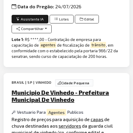
Data do Pregão:
24/07/2026
Assistente IA
Lotes
Edital
Compartilhar
Lote 1:
R$ ****,00 - Contratação de empresa para
capacitação de
agentes
de fiscalização de
trânsito
, em
conformidade com o estabelecido pela portaria 966/22 da
senatran, sendo curso de capaciatação de 200 horas.
BRASIL | SP | VINHEDO
Cidade Pequena
Municipio De Vinhedo - Prefeitura
Municipal De Vinhedo
Vestuario Para
Agentes
Publicos
Registro de preços para aquisição de
capas
de
chuva destinadas aos
servidores
da guarda civil
municipal de vinhedo/sp, conforme edital e