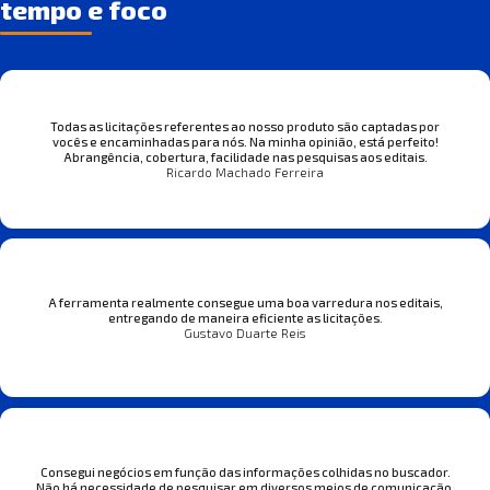
tempo e foco
Todas as licitações referentes ao nosso produto são captadas por
vocês e encaminhadas para nós. Na minha opinião, está perfeito!
Abrangência, cobertura, facilidade nas pesquisas aos editais.
Ricardo Machado Ferreira
A ferramenta realmente consegue uma boa varredura nos editais,
entregando de maneira eficiente as licitações.
Gustavo Duarte Reis
Consegui negócios em função das informações colhidas no buscador.
Não há necessidade de pesquisar em diversos meios de comunicação.