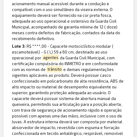
acionamento manual acessível durante a condução e
compatível com o uso simultâneo da viseira externa. O
equipamento deverá ser fornecido na cor preta fosca,
adequada ao uso operacional e ostensivo da Guarda Civil
Municipal, acompanhado de garantia mínima de 12 ( doze)
meses contra defeitos de fabricação, contados da data do
recebimento definitivo.
Lote 3:
R$ ****,00 - Capacete motociclístico modular (
escamoteável) - G ( L) 59 a 60 cm, destinado ao uso
operacional por
agentes
da Guarda Civil Municipal, com
certificação compulsória do INMETRO e em conformidade
com as normas de
trânsito
e demais regulamentações
vigentes aplicáveis ao produto. Deverá possuir casco
confeccionado em policarbonato de alta resistência, ABS de
alto impacto ou material de desempenho equivalente ou
superior, garantindo proteção adequada ao usuário. O
capacete deverá possuir sistema de abertura manual da
queixeira, permitindo sua articulação para a posição aberta,
com trava de segurança de acionamento rápido e operação
possível com apenas uma das mãos, inclusive com o uso de
luvas. A estrutura interna deverá ser composta por material
absorvedor de impacto, revestida com espuma e forração
confeccionada em tecido antialérgico, respirável, removível