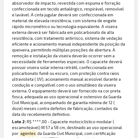
absorvedor de impacto, revestida com espuma e forração
confeccionada em tecido antialérgico, respirável, removível
e lavável. A cinta jugular deverá ser confeccionada em
material de elevada resistência, com sistema de engate
rápido micrométrico ou tecnologia equivalente. A viseira
externa deverá ser fabricada em policarbonato de alta
resistência, com tratamento antirrisco, sistema de vedação
eficiente e acionamento manual independente da posição da
queixeira, permitindo múltiplas posições de abertura. A
remoção e instalação da viseira deverão ocorrer sem a
necessidade de ferramentas especiais. O capacete deverá
possuir viseira solar interna retrátil, confeccionada em
policarbonato fumê ou escuro, com proteção contra raios
ultravioleta ( UV), acionamento manual acessível durante a
condução e compatível com o uso simultâneo da viseira
externa. O equipamento deverá ser fornecido na cor preta
fosca, adequada ao uso operacional e ostensivo da Guarda
Civil Municipal, acompanhado de garantia mínima de 12 (
doze) meses contra defeitos de fabricação, contados da
data do recebimento definitivo.
Lote 2:
R$ ****,00 - Capacete motociclístico modular (
escamoteável) M 57 a 58 cm, destinado ao uso operacional
por
agentes
da Guarda Civil Municipal, com certificação