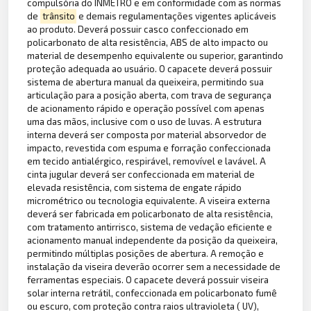
compulsória do INMETRO e em conformidade com as normas
de
trânsito
e demais regulamentações vigentes aplicáveis
ao produto. Deverá possuir casco confeccionado em
policarbonato de alta resistência, ABS de alto impacto ou
material de desempenho equivalente ou superior, garantindo
proteção adequada ao usuário. O capacete deverá possuir
sistema de abertura manual da queixeira, permitindo sua
articulação para a posição aberta, com trava de segurança
de acionamento rápido e operação possível com apenas
uma das mãos, inclusive com o uso de luvas. A estrutura
interna deverá ser composta por material absorvedor de
impacto, revestida com espuma e forração confeccionada
em tecido antialérgico, respirável, removível e lavável. A
cinta jugular deverá ser confeccionada em material de
elevada resistência, com sistema de engate rápido
micrométrico ou tecnologia equivalente. A viseira externa
deverá ser fabricada em policarbonato de alta resistência,
com tratamento antirrisco, sistema de vedação eficiente e
acionamento manual independente da posição da queixeira,
permitindo múltiplas posições de abertura. A remoção e
instalação da viseira deverão ocorrer sem a necessidade de
ferramentas especiais. O capacete deverá possuir viseira
solar interna retrátil, confeccionada em policarbonato fumê
ou escuro, com proteção contra raios ultravioleta ( UV),