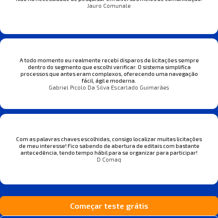
Jauro Comunale
A todo momento eu realmente recebi disparos de licitações sempre
dentro do segmento que escolhi verificar. O sistema simplifica
processos que antes eram complexos, oferecendo uma navegação
fácil, ágil e moderna.
Gabriel Picolo Da Silva Escarlado Guimarães
Com as palavras chaves escolhidas, consigo localizar muitas licitações
de meu interesse! Fico sabendo de abertura de editais com bastante
antecedência, tendo tempo hábil para se organizar para participar!
D Comaq
Começar teste grátis