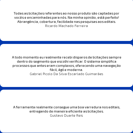
Todas as licitações referentes ao nosso produto são captadas por
vocês e encaminhadas para nós. Na minha opinião, está perfeito!
Abrangência, cobertura, facilidade nas pesquisas aos editais.
Ricardo Machado Ferreira
A todo momento eu realmente recebi disparos de licitações sempre
dentro do segmento que escolhi verificar. O sistema simplifica
processos que antes eram complexos, oferecendo uma navegação
fácil, ágil e moderna.
Gabriel Picolo Da Silva Escarlado Guimarães
A ferramenta realmente consegue uma boa varredura nos editais,
entregando de maneira eficiente as licitações.
Gustavo Duarte Reis