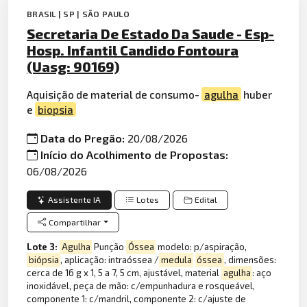
BRASIL | SP | SÃO PAULO
Secretaria De Estado Da Saude - Esp-
Hosp. Infantil Candido Fontoura
(Uasg: 90169)
Aquisição de material de consumo-
agulha
huber
e
biopsia
Data do Pregão:
20/08/2026
Início do Acolhimento de Propostas:
06/08/2026
Assistente IA
Lotes
Edital
Compartilhar
Lote 3:
Agulha
Punção
Óssea
modelo: p/aspiração,
biópsia
, aplicação: intraóssea /
medula
óssea
, dimensões:
cerca de 16 g x 1, 5 a 7, 5 cm, ajustável, material
agulha
: aço
inoxidável, peça de mão: c/empunhadura e rosqueável,
componente 1: c/mandril, componente 2: c/ajuste de