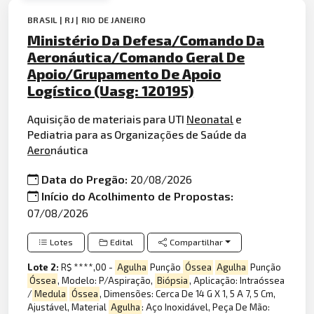
BRASIL | RJ | RIO DE JANEIRO
Ministério Da Defesa/Comando Da
Aeronáutica/Comando Geral De
Apoio/Grupamento De Apoio
Logístico (Uasg: 120195)
Aquisição de materiais para UTI
Neonatal
e
Pediatria para as Organizações de Saúde da
Aero
náutica
Data do Pregão:
20/08/2026
Início do Acolhimento de Propostas:
07/08/2026
Lotes
Edital
Compartilhar
Lote 2:
R$ ****,00 -
Agulha
Punção
Óssea
Agulha
Punção
Óssea
, Modelo: P/Aspiração,
Biópsia
, Aplicação: Intraóssea
/
Medula
Óssea
, Dimensões: Cerca De 14 G X 1, 5 A 7, 5 Cm,
Ajustável, Material
Agulha
: Aço Inoxidável, Peça De Mão: