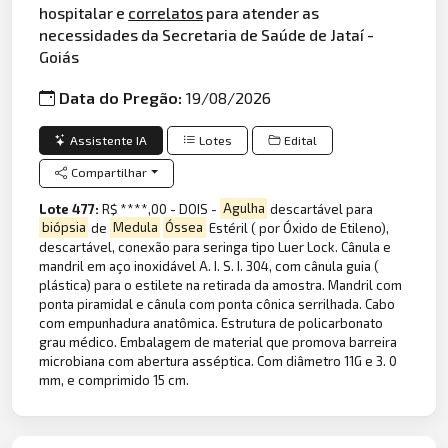
hospitalar e
correlatos
para atender as
necessidades da Secretaria de Saúde de Jataí -
Goiás
Data do Pregão:
19/08/2026
Assistente IA
Lotes
Edital
Compartilhar
Lote 477:
R$ ****,00 - DOIS -
Agulha
descartável para
biópsia
de
Medula
Óssea
Estéril ( por Óxido de Etileno),
descartável, conexão para seringa tipo Luer Lock. Cânula e
mandril em aço inoxidável A. I. S. I. 304, com cânula guia (
plástica) para o estilete na retirada da amostra. Mandril com
ponta piramidal e cânula com ponta cônica serrilhada. Cabo
com empunhadura anatômica. Estrutura de policarbonato
grau médico. Embalagem de material que promova barreira
microbiana com abertura asséptica. Com diâmetro 11G e 3. 0
mm, e comprimido 15 cm.