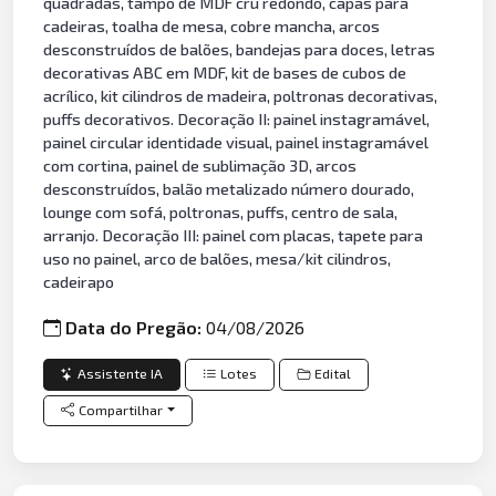
quadradas, tampo de MDF cru redondo, capas para
cadeiras, toalha de mesa, cobre mancha, arcos
desconstruídos de balões, bandejas para doces, letras
decorativas ABC em MDF, kit de bases de cubos de
acrílico, kit cilindros de madeira, poltronas decorativas,
puffs decorativos. Decoração II: painel instagramável,
painel circular identidade visual, painel instagramável
com cortina, painel de sublimação 3D, arcos
desconstruídos, balão metalizado número dourado,
lounge com sofá, poltronas, puffs, centro de sala,
arranjo. Decoração III: painel com placas, tapete para
uso no painel, arco de balões, mesa/kit cilindros,
cadeirapo
Data do Pregão:
04/08/2026
Assistente IA
Lotes
Edital
Compartilhar