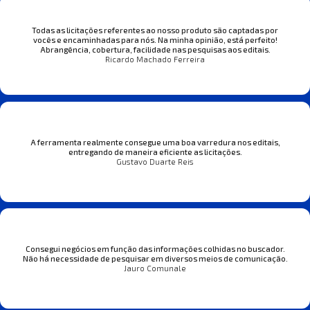
Todas as licitações referentes ao nosso produto são captadas por
vocês e encaminhadas para nós. Na minha opinião, está perfeito!
Abrangência, cobertura, facilidade nas pesquisas aos editais.
Ricardo Machado Ferreira
A ferramenta realmente consegue uma boa varredura nos editais,
entregando de maneira eficiente as licitações.
Gustavo Duarte Reis
Consegui negócios em função das informações colhidas no buscador.
Não há necessidade de pesquisar em diversos meios de comunicação.
Jauro Comunale