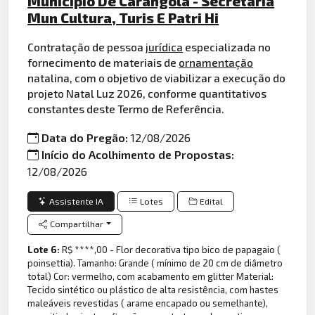
Municipio De Carangola - Secretaria
Mun Cultura, Turis E Patri Hi
Contratação de pessoa
jurídica
especializada no
fornecimento de materiais de
ornamentação
natalina, com o objetivo de viabilizar a execução do
projeto Natal Luz 2026, conforme quantitativos
constantes deste Termo de Referência.
Data do Pregão:
12/08/2026
Início do Acolhimento de Propostas:
12/08/2026
Assistente IA
Lotes
Edital
Compartilhar
Lote 6:
R$ ****,00 - Flor decorativa tipo bico de papagaio (
poinsettia). Tamanho: Grande ( mínimo de 20 cm de diâmetro
total) Cor: vermelho, com acabamento em glitter Material:
Tecido sintético ou plástico de alta resistência, com hastes
maleáveis revestidas ( arame encapado ou semelhante),