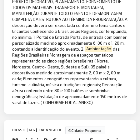
PROJETO DECORATIVO, PLANEJAMENTO, FORNECIMENTO DE
TODOS OS MATERIAIS, TRANSPORTE, MONTAGEM,
MANUTENÇÃO DURANTE TODO O EVENTO E DESMONTAGEM
COMPLETA DA ESTRUTURA AO TÉRMINO DA PROGRAMAÇÃO. A
decoração deverá ser executada conforme o tema Cantos e
Encantos Conhecendo o Brasil pelas Regiões, contemplando,
no mínimo: 1. Portal de Entrada Portal de entrada com banner
personalizado medindo aproximadamente 6, 00 m x 1, 20 m,
contendo a identificação do evento. 2.
Ambientação
das
Regiões Brasileiras Montagem de espaços temáticos
representando as cinco regiões brasileiras ( Norte,
Nordeste, Centro- Oeste, Sudeste e Sul); 05 painéis
decorativos medindo aproximadamente 2, 00 m x 2, 00 m
cada; Elementos cenográficos representando a cultura,
turismo, culinária, música e tradições regionais; Decoração
aérea contendo entre 80 e 100 balões e sombrinhas
cenográficas; Instalação de aproximadamente 150 metros de
varal de luzes. ( CONFORME EDITAL ANEXO)
BRASIL | MG | CARANGOLA
Cidade Pequena