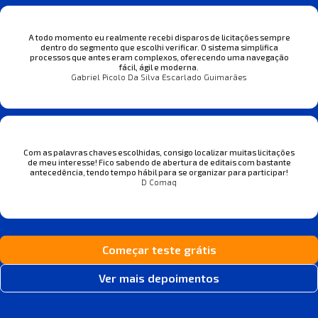
A todo momento eu realmente recebi disparos de licitações sempre
dentro do segmento que escolhi verificar. O sistema simplifica
processos que antes eram complexos, oferecendo uma navegação
fácil, ágil e moderna.
Gabriel Picolo Da Silva Escarlado Guimarães
Com as palavras chaves escolhidas, consigo localizar muitas licitações
de meu interesse! Fico sabendo de abertura de editais com bastante
antecedência, tendo tempo hábil para se organizar para participar!
D Comaq
Começar teste grátis
Ver mais depoimentos