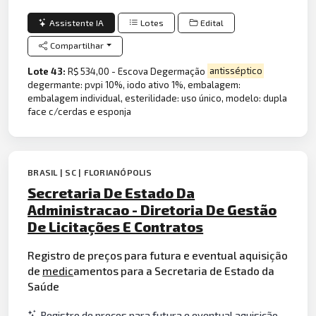
Assistente IA
Lotes
Edital
Compartilhar
Lote 43:
R$ 534,00 - Escova Degermação
antisséptico
degermante: pvpi 10%, iodo ativo 1%, embalagem:
embalagem individual, esterilidade: uso único, modelo: dupla
face c/cerdas e esponja
BRASIL | SC | FLORIANÓPOLIS
Secretaria De Estado Da
Administracao - Diretoria De Gestão
De Licitações E Contratos
Registro de preços para futura e eventual aquisição
de
medic
amentos para a Secretaria de Estado da
Saúde
Registro de preços para futura e eventual aquisição