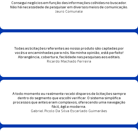
Consegui negócios em função das informações colhidas no buscador.
Não há necessidade de pesquisar em diversos meios de comunicação.
Jauro Comunale
Todas as licitações referentes ao nosso produto são captadas por
vocês e encaminhadas para nós. Na minha opinião, está perfeito!
Abrangência, cobertura, facilidade nas pesquisas aos editais.
Ricardo Machado Ferreira
A todo momento eu realmente recebi disparos de licitações sempre
dentro do segmento que escolhi verificar. O sistema simplifica
processos que antes eram complexos, oferecendo uma navegação
fácil, ágil e moderna.
Gabriel Picolo Da Silva Escarlado Guimarães