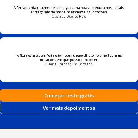
A ferramenta realmente consegue uma boa varredura nos editais,
entregando de maneira eficiente as licitações.
Gustavo Duarte Reis
A filtragem é bem feita e também chega direto no email com as
licitações em que posso concorrer.
Eliane Barbosa Da Fonseca
Começar teste grátis
Ver mais depoimentos