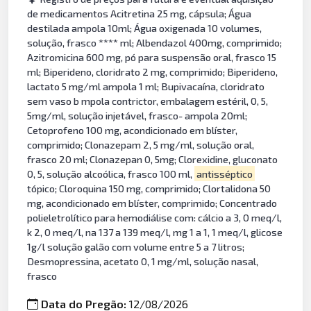
de medicamentos Acitretina 25 mg, cápsula; Água
destilada ampola 10ml; Água oxigenada 10 volumes,
solução, frasco **** ml; Albendazol 400mg, comprimido;
Azitromicina 600 mg, pó para suspensão oral, frasco 15
ml; Biperideno, cloridrato 2 mg, comprimido; Biperideno,
lactato 5 mg/ml ampola 1 ml; Bupivacaína, cloridrato
sem vaso b mpola contrictor, embalagem estéril, 0, 5,
5mg/ml, solução injetável, frasco- ampola 20ml;
Cetoprofeno 100 mg, acondicionado em blíster,
comprimido; Clonazepam 2, 5 mg/ml, solução oral,
frasco 20 ml; Clonazepan 0, 5mg; Clorexidine, gluconato
0, 5, solução alcoólica, frasco 100 ml,
antisséptico
tópico; Cloroquina 150 mg, comprimido; Clortalidona 50
mg, acondicionado em blíster, comprimido; Concentrado
polieletrolítico para hemodiálise com: cálcio a 3, 0 meq/l,
k 2, 0 meq/l, na 137 a 139 meq/l, mg 1 a 1, 1 meq/l, glicose
1g/l solução galão com volume entre 5 a 7 litros;
Desmopressina, acetato 0, 1 mg/ml, solução nasal,
frasco
Data do Pregão:
12/08/2026