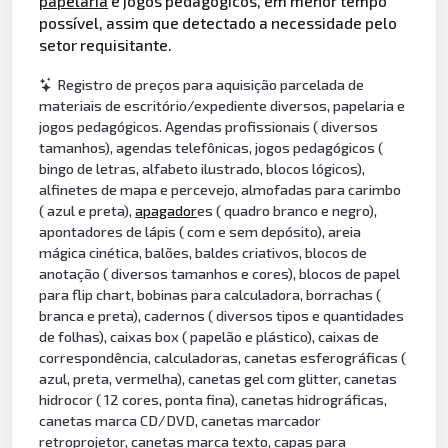
papelaria
e jogos pedagógicos, em menor tempo
possível, assim que detectado a necessidade pelo
setor requisitante.
Registro de preços para aquisição parcelada de
materiais de escritório/expediente diversos, papelaria e
jogos pedagógicos. Agendas profissionais ( diversos
tamanhos), agendas telefônicas, jogos pedagógicos (
bingo de letras, alfabeto ilustrado, blocos lógicos),
alfinetes de mapa e percevejo, almofadas para carimbo
( azul e preta),
apagador
es ( quadro branco e negro),
apontadores de lápis ( com e sem depósito), areia
mágica cinética, balões, baldes criativos, blocos de
anotação ( diversos tamanhos e cores), blocos de papel
para flip chart, bobinas para calculadora, borrachas (
branca e preta), cadernos ( diversos tipos e quantidades
de folhas), caixas box ( papelão e plástico), caixas de
correspondência, calculadoras, canetas esferográficas (
azul, preta, vermelha), canetas gel com glitter, canetas
hidrocor ( 12 cores, ponta fina), canetas hidrográficas,
canetas marca CD/DVD, canetas marcador
retroprojetor, canetas marca texto, capas para