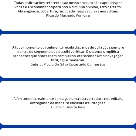
Todas as licitações referentes ao nosso produto são captadas por
vocês e encaminhadas para nós. Na minha opinião, está perfeito!
Abrangência, cobertura, facilidade nas pesquisas aos editais.
Ricardo Machado Ferreira
A todo momento eu realmente recebi disparos de licitações sempre
dentro do segmento que escolhi verificar. O sistema simplifica
processos que antes eram complexos, oferecendo uma navegação
fácil, ágil e moderna.
Gabriel Picolo Da Silva Escarlado Guimarães
A ferramenta realmente consegue uma boa varredura nos editais,
entregando de maneira eficiente as licitações.
Gustavo Duarte Reis