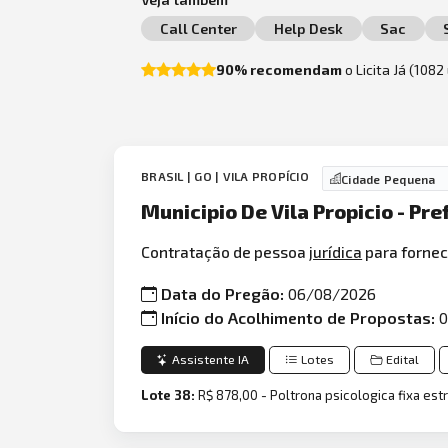
Call Center
Help Desk
Sac
90% recomendam
o Licita Já (108
BRASIL | GO | VILA PROPÍCIO
Cidade Pequena
Municipio De Vila Propicio - Pre
Contratação de pessoa
jurídica
para fornec
Data do Pregão:
06/08/2026
Início do Acolhimento de Propostas:
0
Assistente IA
Lotes
Edital
Lote 38:
R$ 878,00 - Poltrona psicologica fixa est