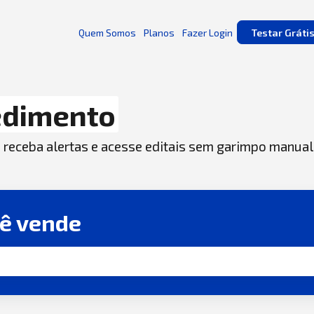
Quem Somos
Planos
Fazer Login
Testar Gráti
edimento
, receba alertas e acesse editais sem garimpo manual
cê vende