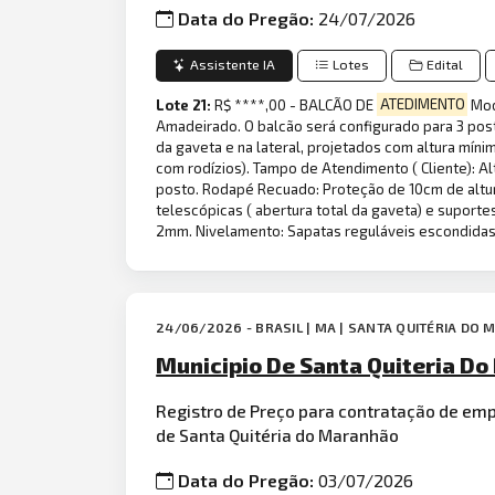
Data do Pregão:
24/07/2026
Assistente IA
Lotes
Edital
Lote 21:
R$ ****,00 - BALCÃO DE
ATEDIMENTO
Mod
Amadeirado. O balcão será configurado para 3 post
da gaveta e na lateral, projetados com altura míni
com rodízios). Tampo de Atendimento ( Cliente): 
posto. Rodapé Recuado: Proteção de 10cm de altur
telescópicas ( abertura total da gaveta) e suport
2mm. Nivelamento: Sapatas reguláveis escondidas 
24/06/2026 - BRASIL | MA | SANTA QUITÉRIA D
Municipio De Santa Quiteria Do
Registro de Preço para contratação de em
de Santa Quitéria do Maranhão
Data do Pregão:
03/07/2026