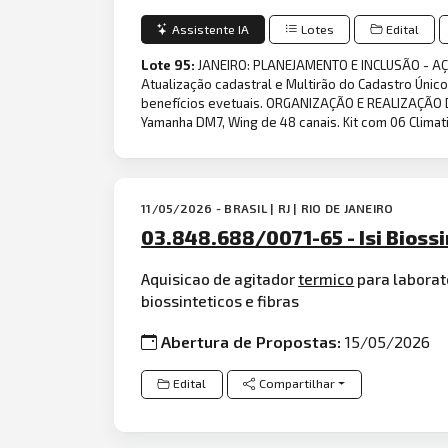
Assistente IA
Lotes
Edital
Lote 95:
JANEIRO: PLANEJAMENTO E INCLUSÃO - AÇÕE
Atualização cadastral e Multirão do Cadastro Único
benefícios evetuais. ORGANIZAÇÃO E REALIZAÇÃO D
Yamanha DM7, Wing de 48 canais. Kit com 06 Climat
11/05/2026 - BRASIL | RJ | RIO DE JANEIRO
03.848.688/0071-65 - Isi Biossi
Aquisicao de agitador
termico
para laborat
biossinteticos e fibras
Abertura de Propostas:
15/05/2026
Edital
Compartilhar