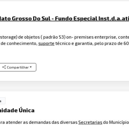
ato Grosso Do Sul - Fundo Especial Inst.d.a.ati
torage) de objetos ( padrão S3) on- premises enterprise, con
e de conhecimento,
suporte
técnico e garantia, pelo prazo de 6
Compartilhar
a
nidade Única
ara atender as demandas das diversas
Secretarias
do Município