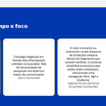
mpo e foco
A todo momento eu
realmente recebi disparos
de licitações sempre
Consegui negócios em
dentro do segmento que
função das informações
escolhi verificar. O sistema
colhidas no buscador. Não
simplifica processos que
há necessidade de
antes eram complexos,
pesquisar em diversos
oferecendo uma
meios de comunicação.
navegação fácil, ágil e
Jauro Comunale
moderna.
Gabriel Picolo Da Silva
Escarlado Guimarães