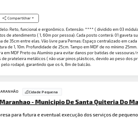
Compartilhar
elo: Reto, funcional e ergonômico. Extensão: **** ( dividido em 03 módu
os de atendimento ( 1, 60m por pessoa): Cada posto conterá: 01 gaveta su
ma de 35cm entre elas. Vão livre para Pernas: Espaço centralizado em cada
Altura de 1, 10m. Profundidade de 25cm. Tampo em MDF de no mínimo 25mm.
a em MDF Preto ou Alumínio para evitar danos por batidas de vassouras/
es de prateleira metálicos ( não usar pinos plásticos, devido ao peso dos
pelo rodapé, garantindo que os 4, 8m de balcão.
O MARANHÃO
Cidade Pequena
 Maranhao - Municipio De Santa Quiteria Do M
presa para futura e eventual execução dos serviços de pequen