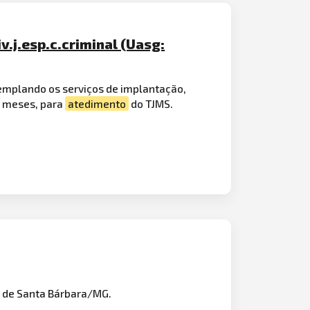
v.j.esp.c.criminal (Uasg:
templando os serviços de implantação,
0 meses, para
atedimento
do TJMS.
 de Santa Bárbara/MG.