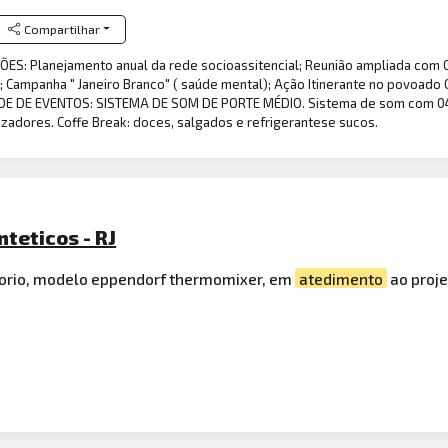
Compartilhar
S: Planejamento anual da rede socioassitencial; Reunião ampliada com C
; Campanha " Janeiro Branco" ( saúde mental); Ação Itinerante no povoado 
E DE EVENTOS: SISTEMA DE SOM DE PORTE MÉDIO. Sistema de som com 04 Su
izadores. Coffe Break: doces, salgados e refrigerantese sucos.
nteticos - RJ
orio, modelo eppendorf thermomixer, em
atedimento
ao proje