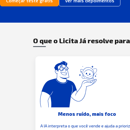
Começar teste grátis
Ver mais depoimentos
O que o Licita Já resolve par
Menos ruído, mais foco
A IA interpreta o que você vende e ajuda a priori