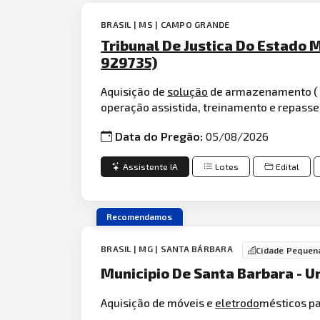
BRASIL | MS | CAMPO GRANDE
Tribunal De Justica Do Estado M
929735)
Aquisição de
solução
de armazenamento ( s
operação assistida, treinamento e repass
Data do Pregão:
05/08/2026
Assistente IA
Lotes
Edital
Recomendamos
BRASIL | MG | SANTA BÁRBARA
Cidade Pequen
Municipio De Santa Barbara - U
Aquisição de móveis e
eletrodo
mésticos p