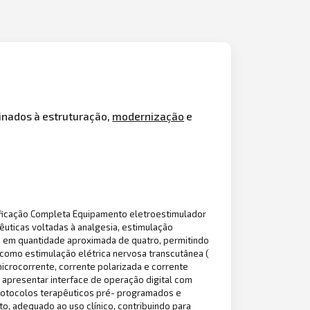
inados à estruturação,
modernização
e
ficação Completa Equipamento eletroestimulador
pêuticas voltadas à analgesia, estimulação
, em quantidade aproximada de quatro, permitindo
 como estimulação elétrica nervosa transcutânea (
 microcorrente, corrente polarizada e corrente
 apresentar interface de operação digital com
protocolos terapêuticos pré- programados e
, adequado ao uso clínico, contribuindo para