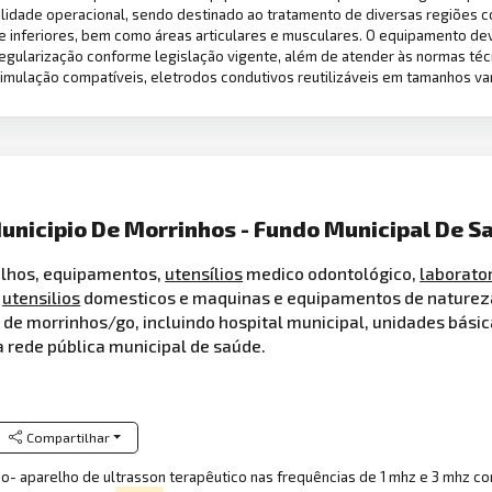
ilidade operacional, sendo destinado ao tratamento de diversas regiões co
 inferiores, bem como áreas articulares e musculares. O equipamento deve
 regularização conforme legislação vigente, além de atender às normas té
ulação compatíveis, eletrodos condutivos reutilizáveis em tamanhos varia
unicipio De Morrinhos - Fundo Municipal De S
relhos, equipamentos,
utensílios
medico odontológico,
laborator
e
utensilios
domesticos e maquinas e equipamentos de natureza 
e morrinhos/go, incluindo hospital municipal, unidades básica
a rede pública municipal de saúde.
Compartilhar
co- aparelho de ultrasson terapêutico nas frequências de 1 mhz e 3 mhz 