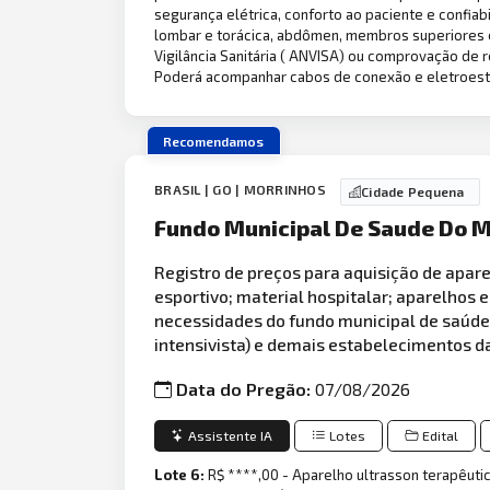
segurança elétrica, conforto ao paciente e confiab
lombar e torácica, abdômen, membros superiores e
Vigilância Sanitária ( ANVISA) ou comprovação de
Poderá acompanhar cabos de conexão e eletroestim
Recomendamos
BRASIL | GO | MORRINHOS
Cidade Pequena
Fundo Municipal De Saude Do M
Registro de preços para aquisição de apa
esportivo; material hospitalar; aparelhos 
necessidades do fundo municipal de saúde d
intensivista) e demais estabelecimentos d
Data do Pregão:
07/08/2026
Assistente IA
Lotes
Edital
Lote 6:
R$ ****,00 - Aparelho ultrasson terapêuti