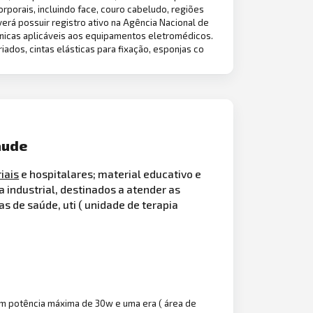
rporais, incluindo face, couro cabeludo, regiões
rá possuir registro ativo na Agência Nacional de
cnicas aplicáveis aos equipamentos eletromédicos.
dos, cintas elásticas para fixação, esponjas co
aude
iais
e hospitalares; material educativo e
industrial, destinados a atender as
s de saúde, uti ( unidade de terapia
com potência máxima de 30w e uma era ( área de