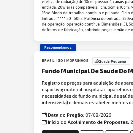
efetiva de radiação) de 10cm, possuir 4 canais par
entrada: 20w eras compatíveis: 1cm, 6cm e 10cm. Má
16hz. Modo de trabalho: contínuo e pulsado. Ciclo de
Entrada: **** 50- 60hz. Potência de entrada: 350va.
de operação: operação contínua. Dimensões: 31, 5cm
defeitos de fabricação, cobrindo peças e mão de o
Recomendamos
BRASIL | GO | MORRINHOS
Cidade Pequena
Fundo Municipal De Saude Do M
Registro de preços para aquisição de apare
esportivo; material hospitalar; aparelhos e
necessidades do fundo municipal de saúde 
intensivista) e demais estabelecimentos d
Data do Pregão:
07/08/2026
Início do Acolhimento de Propostas:
2