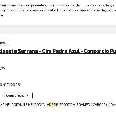
 Neuromuscular componentes: microcontrolador de correntes tens/fes, adi
 conjunto completo, acessórios: cabo força, cabos conexão paciente, cabo c
ia.
uena
doeste Serrana - Cim Pedra Azul - Consorcio P
c
os.
0/07/2026
Compartilhar
LHO NEURODYN II E NEURODYN
AUSSIE
SPORT DA IBRAMED ( CABO09). ( Des