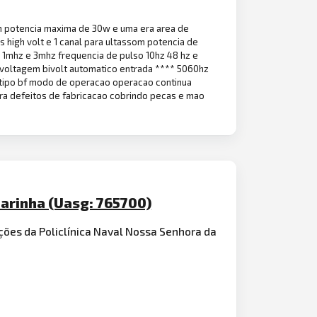
om potencia maxima de 30w e uma era area de
s high volt e 1 canal para ultassom potencia de
1mhz e 3mhz frequencia de pulso 10hz 48 hz e
 voltagem bivolt automatico entrada **** 5060hz
ca tipo bf modo de operacao operacao continua
ra defeitos de fabricacao cobrindo pecas e mao
arinha (Uasg: 765700)
ções da Policlínica Naval Nossa Senhora da