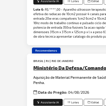
Assistente IA
Lotes
Edital
Lote 6:
R$ ****,00 - Aparelho ultrasson terapeuti
efetiva de radiacao de 10cm2 possuir 4 canais par
entrada 20w eras compativeis 1cm2 6cm2 e 10cm2 
16hz modo de trabalho continuo e pulsado ciclo d
potencia de entrada 350va fusiveis 5a acao rapida
dimensoes 315cm x 375cm x 125cm p x l x a peso 6
de obra tecnica apresentar catalogo do produto pa
Recomendamos
BRASIL | RJ | RIO DE JANEIRO
Ministério Da Defesa/Comando 
Aquisição de Material Permanente de Saúd
Penha.
Data do Pregão:
04/08/2026
Assistente IA
Lotes
Edital