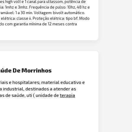
tes high volt e 1 canal para ultassom, potência de
a: 1mhz e 3mhz. Frequência de pulso: 10hz, 48 hz e
gramável: 1 a 30 min. Voltagem: bivolt automático.
létrica: classe ii. Proteção elétrica: tipo bf. Modo
ecido com garantia mínima de 12 meses contra
aúde De Morrinhos
ais e hospitalares; material educativo e
industrial, destinados a atender as
s de saúde, uti ( unidade de
terapia