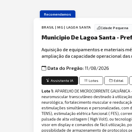
Recomendamos
BRASIL | MG | LAGOA SANTA
Cidade Pequena
Municipio De Lagoa Santa - Pre
Aquisição de equipamentos e materiais m
ampliação da capacidade operacional das 
Data do Pregão:
11/08/2026
Assistente IA
Lotes
Edital
Lote 1:
APARELHO DE MICROCORRENTE GALVÂNICA - ( 
neuromuscular transcutâneo destinado à utilização 
neurológica, fortalecimento muscular e reeducaçã
estimulações simultâneas e personalizadas, com di
TENS), estimulação elétrica funcional ( FES), corre
pulsada de alta voltagem ( High Volt), ou tecnolo
visor em display e comandos de fácil utilização,
possibilidade de armazenamento de protocolos per