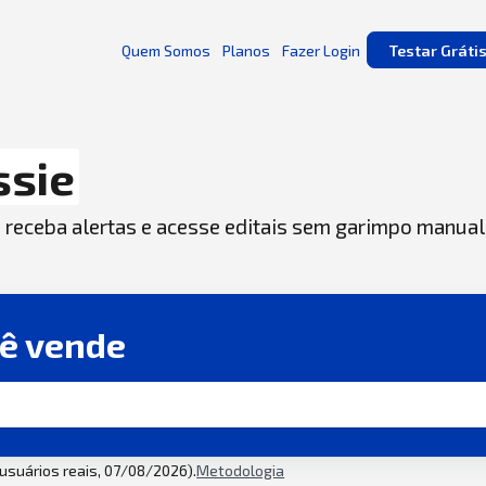
Quem Somos
Planos
Fazer Login
Testar Gráti
ssie
, receba alertas e acesse editais sem garimpo manual
cê vende
2 usuários reais, 07/08/2026).
Metodologia