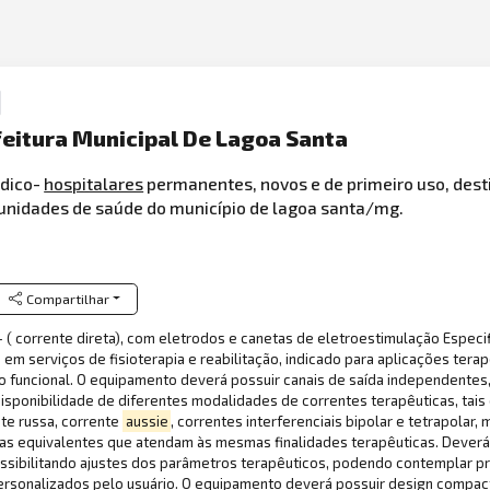
feitura Municipal De Lagoa Santa
édico-
hospitalares
permanentes, novos e de primeiro uso, dest
unidades de saúde do município de lagoa santa/mg.
Compartilhar
corrente direta), com eletrodos e canetas de eletroestimulação Especi
em serviços de fisioterapia e reabilitação, indicado para aplicações tera
o funcional. O equipamento deverá possuir canais de saída independentes
sponibilidade de diferentes modalidades de correntes terapêuticas, tais
nte russa, corrente
aussie
, correntes interferenciais bipolar e tetrapolar,
gias equivalentes que atendam às mesmas finalidades terapêuticas. Deverá
 possibilitando ajustes dos parâmetros terapêuticos, podendo contemplar 
sonalizados pelo usuário. O equipamento deverá possuir design compacto