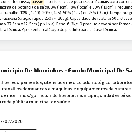
a correntes russa,
aussie
, interferencial e polarizada, 2 canais para corren
xima de potência de saída: 3w ( 1cm), 18w ( 6cm) e 30w ( 10cm). Frequênci
 trabalho: 10% ( 1- 10), 20% ( 1- 5), 50% ( 1- 2) ou 75% ( 3- 4). Tempo pro
 Fusíveis: 5a ação rápida 250v~( 20ag). Capacidade de ruptura: 50a. Classe e
 x 37, 5cm x 12, 5cm ( p x l x a). Peso: 6, 3kg. O produto deverá ser forn
bra técnica. Apresentar catálogo do produto para análise técnica.
unicipio De Morrinhos - Fundo Municipal De S
lhos, equipamentos, utensílios medico odontológico, laboratori
 utensilios
domesticos
e maquinas e equipamentos de natureza 
de morrinhos/go, incluindo hospital municipal, unidades básica
a rede pública municipal de saúde.
7/07/2026