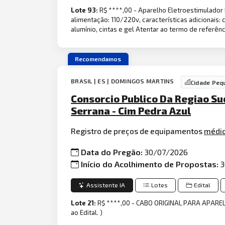
Lote 93:
R$ ****,00 - Aparelho Eletroestimulador
alimentação: 110/220v, características adicionais:
alumínio, cintas e gel Atentar ao termo de referênc
Recomendamos
BRASIL | ES | DOMINGOS MARTINS
Cidade Peq
Consorcio Publico Da Regiao Su
Serrana - Cim Pedra Azul
Registro de preços de equipamentos
médi
Data do Pregão:
30/07/2026
Início do Acolhimento de Propostas:
3
Assistente IA
Lotes
Edital
Lote 21:
R$ ****,00 - CABO ORIGINAL PARA APARE
ao Edital. )