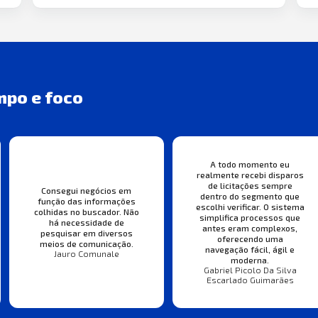
mpo e foco
A todo momento eu
realmente recebi disparos
de licitações sempre
Consegui negócios em
dentro do segmento que
função das informações
escolhi verificar. O sistema
colhidas no buscador. Não
simplifica processos que
há necessidade de
antes eram complexos,
pesquisar em diversos
oferecendo uma
meios de comunicação.
navegação fácil, ágil e
Jauro Comunale
moderna.
Gabriel Picolo Da Silva
Escarlado Guimarães