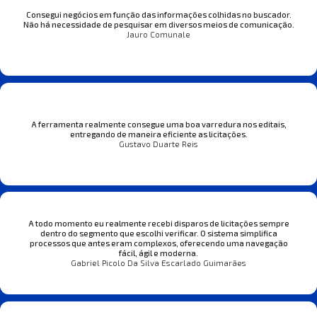
Consegui negócios em função das informações colhidas no buscador.
Não há necessidade de pesquisar em diversos meios de comunicação.
Jauro Comunale
A ferramenta realmente consegue uma boa varredura nos editais,
entregando de maneira eficiente as licitações.
Gustavo Duarte Reis
A todo momento eu realmente recebi disparos de licitações sempre
dentro do segmento que escolhi verificar. O sistema simplifica
processos que antes eram complexos, oferecendo uma navegação
fácil, ágil e moderna.
Gabriel Picolo Da Silva Escarlado Guimarães