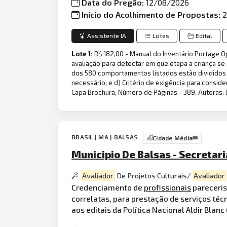
Data do Pregão:
12/08/2026
Início do Acolhimento de Propostas:
2
Assistente IA
Lotes
Edital
Lote 1:
R$ 182,00 - Manual do Inventário Portage O
avaliação para detectar em que etapa a criança s
dos 580 comportamentos listados estão divididos
necessário; e d) Critério de exigência para consi
Capa Brochura, Número de Páginas - 389. Autoras: L
BRASIL | MA | BALSAS
Cidade Média
Municipio De Balsas - Secretar
Avaliador
De Projetos Culturais/
Avaliador
Credenciamento de
profissionais
pareceris
correlatas, para prestação de serviços téc
aos editais da Política Nacional Aldir Blan