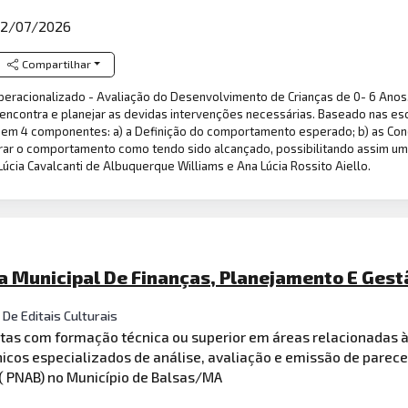
2/07/2026
Compartilhar
peracionalizado - Avaliação do Desenvolvimento de Crianças de 0- 6 Anos.
e encontra e planejar as devidas intervenções necessárias. Baseado nas e
 em 4 componentes: a) a Definição do comportamento esperado; b) as Co
derar o comportamento como tendo sido alcançado, possibilitando assim uma
úcia Cavalcanti de Albuquerque Williams e Ana Lúcia Rossito Aiello.
ia Municipal De Finanças, Planejamento E Gest
De Editais Culturais
tas com formação técnica ou superior em áreas relacionadas à 
nicos especializados de análise, avaliação e emissão de parec
c ( PNAB) no Município de Balsas/MA