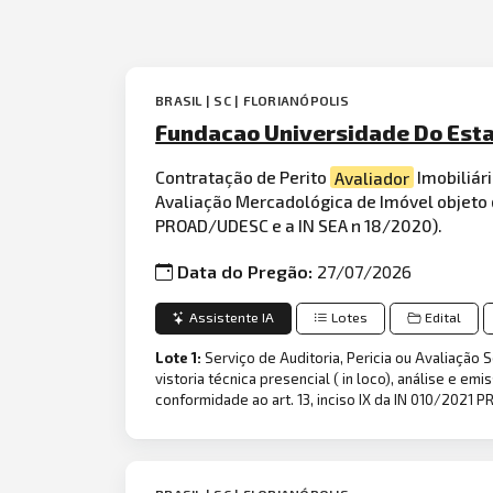
BRASIL | SC | FLORIANÓPOLIS
Fundacao Universidade Do Estad
Contratação de Perito
Avaliador
Imobiliári
Avaliação Mercadológica de Imóvel objeto d
PROAD/UDESC e a IN SEA n 18/2020).
Data do Pregão:
27/07/2026
Assistente IA
Lotes
Edital
Lote 1:
Serviço de Auditoria, Pericia ou Avaliação 
vistoria técnica presencial ( in loco), análise e
conformidade ao art. 13, inciso IX da IN 010/2021