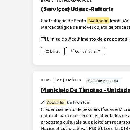
BRASIL | SC | FLORIANÓPOLIS
(Serviços) Udesc-Reitoria
Contratação de Perito
Avaliador
Imobiliári
Mercadológica de Imóvel objeto de proces
Limite do Acolhimento de propostas:
Edital
Compartilhar
BRASIL | MG | TIMÓTEO
Cidade Pequena
Municipio De Timoteo - Unidad
Avaliador
De Projetos
Credenciamento de pessoas
físicas
e Micr
cultural, para exercerem as atividades de 
propostas culturais que pleiteiam recursos 
Nacional Cultura Viva ( PNCV), Lei n 13. 01