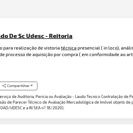
o De Sc Udesc - Reitoria
o para realização de vistoria
técnica
presencial ( in loco), anál
e processo de aquisição por compra ( em conformidade ao art. 1
Compartilhar
Serviço de Auditoria, Pericia ou Avaliação - Laudo Tecnico Contratação de P
 emissão de Parecer Técnico de Avaliação Mercadológica de Imóvel objeto d
 PROAD/UDESC e a IN SEA n? 18/2020).