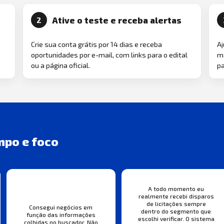
Ative o teste e receba alertas
2
Crie sua conta grátis por 14 dias e receba
Aj
oportunidades por e-mail, com links para o edital
ma
ou a página oficial.
pa
mpo e foco
A todo momento eu
realmente recebi disparos
de licitações sempre
Consegui negócios em
dentro do segmento que
função das informações
escolhi verificar. O sistema
colhidas no buscador. Não