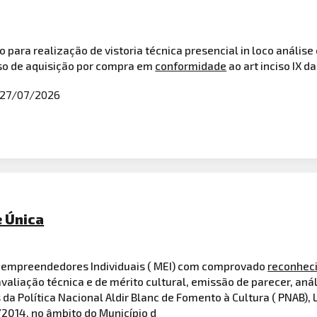
o para realização de vistoria técnica presencial in loco anális
so de aquisição por compra em
conformidade
ao art inciso IX 
27/07/2026
e Única
oempreendedores Individuais ( MEI) com comprovado
reconhec
avaliação técnica e de mérito cultural, emissão de parecer, aná
da Política Nacional Aldir Blanc de Fomento à Cultura ( PNAB), L
8/2014, no âmbito do Município d