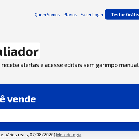
Quem Somos
Planos
Fazer Login
Testar Gráti
liador
, receba alertas e acesse editais sem garimpo manual
cê vende
2 usuários reais, 07/08/2026).
Metodologia