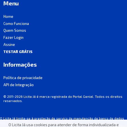
Menu
Home
Como Funciona
Quem Somos
Fazer Login
Assine
TESTAR GRÁTIS
Informações
Política de privacidade
API de Integração
© 2011-2026 Licita Já é marca registrada do Portal Genial. Todos os direitos
reservados.
O Licita Já limita-se à prestação de serviço de manutenção de banco de dados
de licitações, não participando dos processos.
O Licita Já usa cookies para atender de forma individualizada e