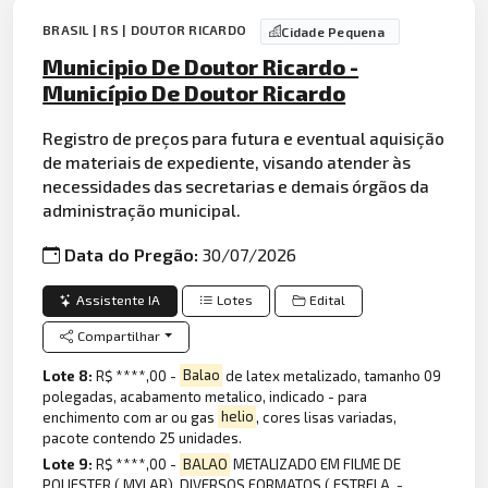
BRASIL | RS | DOUTOR RICARDO
Cidade Pequena
Municipio De Doutor Ricardo -
Município De Doutor Ricardo
Registro de preços para futura e eventual aquisição
de materiais de expediente, visando atender às
necessidades das secretarias e demais órgãos da
administração municipal.
Data do Pregão:
30/07/2026
Assistente IA
Lotes
Edital
Compartilhar
Lote 8:
R$ ****,00 -
Balao
de latex metalizado, tamanho 09
polegadas, acabamento metalico, indicado - para
enchimento com ar ou gas
helio
, cores lisas variadas,
pacote contendo 25 unidades.
Lote 9:
R$ ****,00 -
BALAO
METALIZADO EM FILME DE
POLIESTER ( MYLAR), DIVERSOS FORMATOS ( ESTRELA, -