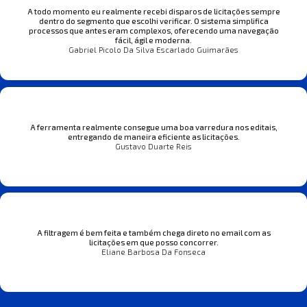
A todo momento eu realmente recebi disparos de licitações sempre
dentro do segmento que escolhi verificar. O sistema simplifica
processos que antes eram complexos, oferecendo uma navegação
fácil, ágil e moderna.
Gabriel Picolo Da Silva Escarlado Guimarães
A ferramenta realmente consegue uma boa varredura nos editais,
entregando de maneira eficiente as licitações.
Gustavo Duarte Reis
A filtragem é bem feita e também chega direto no email com as
licitações em que posso concorrer.
Eliane Barbosa Da Fonseca