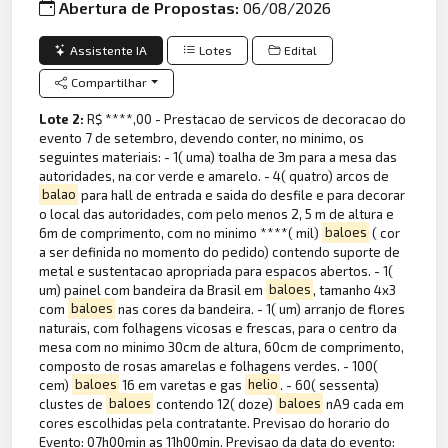
Abertura de Propostas:
06/08/2026
Assistente IA
Lotes
Edital
Compartilhar
Lote 2:
R$ ****,00 - Prestacao de servicos de decoracao do
evento 7 de setembro, devendo conter, no minimo, os
seguintes materiais: - 1( uma) toalha de 3m para a mesa das
autoridades, na cor verde e amarelo. - 4( quatro) arcos de
balao
para hall de entrada e saida do desfile e para decorar
o local das autoridades, com pelo menos 2, 5 m de altura e
6m de comprimento, com no minimo ****( mil)
baloes
( cor
a ser definida no momento do pedido) contendo suporte de
metal e sustentacao apropriada para espacos abertos. - 1(
um) painel com bandeira da Brasil em
baloes
, tamanho 4x3
com
baloes
nas cores da bandeira. - 1( um) arranjo de flores
naturais, com folhagens vicosas e frescas, para o centro da
mesa com no minimo 30cm de altura, 60cm de comprimento,
composto de rosas amarelas e folhagens verdes. - 100(
cem)
baloes
16 em varetas e gas
helio
. - 60( sessenta)
clustes de
baloes
contendo 12( doze)
baloes
nA9 cada em
cores escolhidas pela contratante. Previsao do horario do
Evento: 07h00min as 11h00min. Previsao da data do evento: