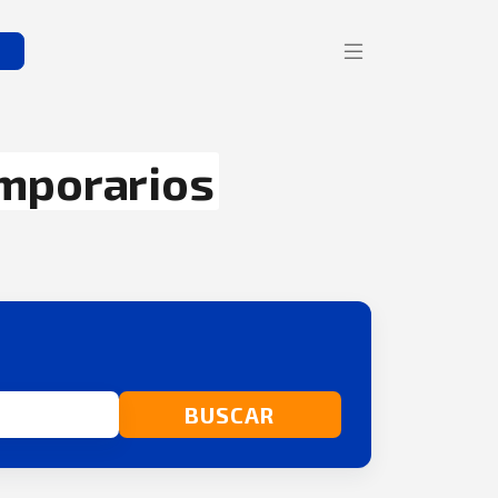
s
mporarios
BUSCAR