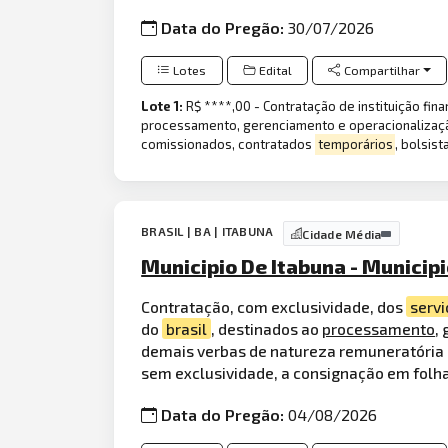
Data do Pregão:
30/07/2026
Lotes
Edital
Compartilhar
Lote 1:
R$ ****,00 - Contratação de instituição fina
processamento, gerenciamento e operacionalização
comissionados, contratados
temporários
, bolsis
BRASIL | BA | ITABUNA
Cidade Média
Municipio De Itabuna - Municip
Contratação, com exclusividade, dos
servi
do
brasil
, destinados ao
processamento
,
demais verbas de natureza remuneratória 
sem exclusividade, a consignação em fol
Data do Pregão:
04/08/2026