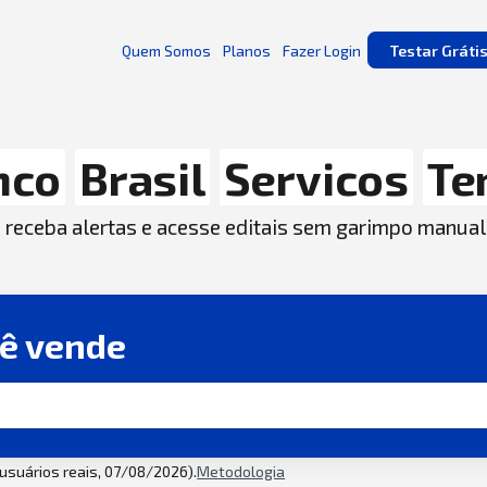
Quem Somos
Planos
Fazer Login
Testar Gráti
nco
Brasil
Servicos
Te
, receba alertas e acesse editais sem garimpo manual
cê vende
2 usuários reais, 07/08/2026).
Metodologia