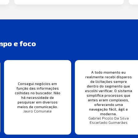
mpo e foco
A todo momento eu
realmente recebi disparos
de licitações sempre
Consegui negócios em
dentro do segmento que
função das informações
escolhi verificar. O sistema
colhidas no buscador. Não
simplifica processos que
há necessidade de
antes eram complexos,
pesquisar em diversos
oferecendo uma
meios de comunicação.
navegação fácil, ágil e
Jauro Comunale
moderna.
Gabriel Picolo Da Silva
Escarlado Guimarães