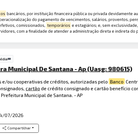
ços
bancários, por instituição financeira pública ou privada devidamente a
eracionalização do pagamento de vencimentos, salários, proventos, pen
efetivos, comissionados,
temporários
e estagiários; e, sem exclusividad
dores, com a finalidade de atender a administração direta e indireta do 
édia
ura Municipal De Santana - Ap (Uasg: 980615)
s e/ou cooperativas de créditos, autorizadas pelo
Banco
Centr
onsignados,
cartão
de crédito consignado e cartão benefício c
 Prefeitura Municipal de Santana. - AP
4/07/2026
Compartilhar