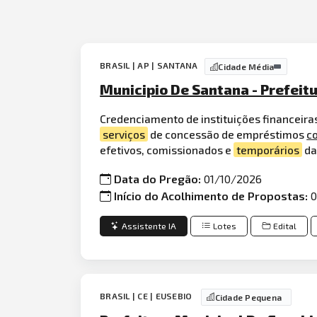
BRASIL | AP | SANTANA
Cidade Média
Municipio De Santana - Prefeit
Credenciamento de instituições financeira
serviços
de concessão de empréstimos
c
efetivos, comissionados e
temporários
da
Data do Pregão:
01/10/2026
Início do Acolhimento de Propostas:
0
Assistente IA
Lotes
Edital
BRASIL | CE | EUSEBIO
Cidade Pequena