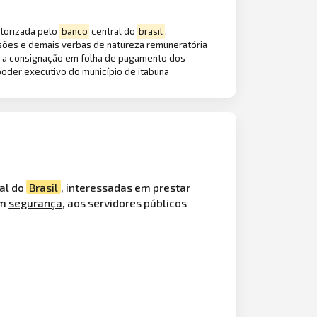
utorizada pelo
banco
central do
brasil
,
sões e demais verbas de natureza remuneratória
e, a consignação em folha de pagamento dos
poder executivo do município de itabuna
al do
Brasil
, interessadas em prestar
om
segurança
, aos servidores públicos