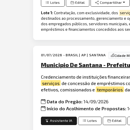
Lotes
Edital
Compartilhar
Lote 1:
Contratação, com exclusividade, dos
servi
destinados ao processamento, gerenciamento e op
dos empregados públicos, servidores municipais, 
empréstimos e financiamentos concedidos aos servi
01/07/2026 - BRASIL | AP | SANTANA
Cidade M
Municipio De Santana - Prefeit
Credenciamento de instituições financeira
serviços
de concessão de empréstimos c
efetivos, comissionados e
temporários
da
Data do Pregão:
14/09/2026
Início do Acolhimento de Propostas:
1
Assistente IA
Lotes
Edital