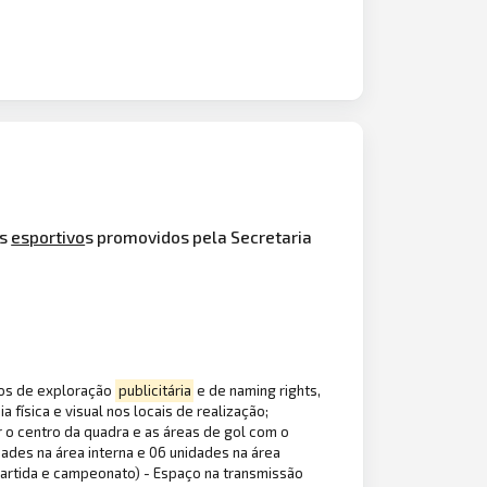
os
esportivo
s promovidos pela Secretaria
itos de exploração
publicitária
e de naming rights,
ísica e visual nos locais de realização;
 o centro da quadra e as áreas de gol com o
dades na área interna e 06 unidades na área
 partida e campeonato) - Espaço na transmissão