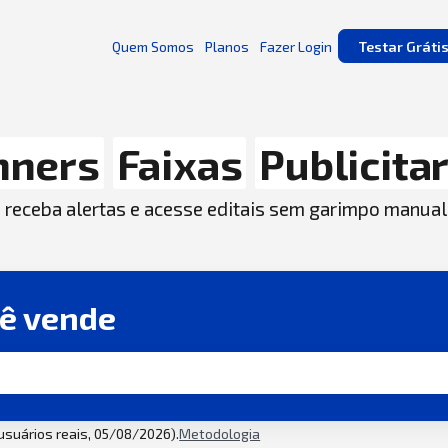
Quem Somos
Planos
Fazer Login
Testar Gráti
nners
Faixas
Publicita
, receba alertas e acesse editais sem garimpo manual
cê vende
 usuários reais, 05/08/2026).
Metodologia