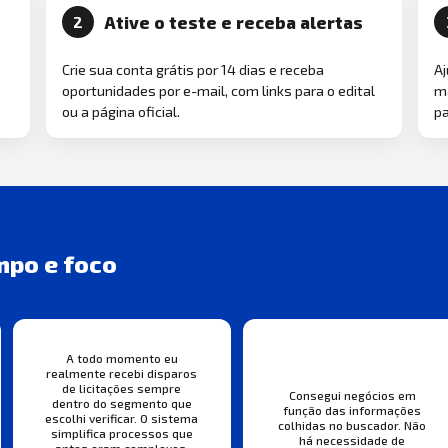
Ative o teste e receba alertas
2
Crie sua conta grátis por 14 dias e receba
Aj
oportunidades por e-mail, com links para o edital
ma
ou a página oficial.
pa
mpo e foco
A todo momento eu
realmente recebi disparos
de licitações sempre
Consegui negócios em
dentro do segmento que
função das informações
escolhi verificar. O sistema
colhidas no buscador. Não
simplifica processos que
há necessidade de
antes eram complexos,