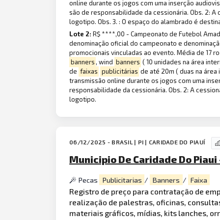
online durante os jogos com uma inserção audiovisu
são de responsabilidade da cessionária. Obs. 2: A 
logotipo. Obs. 3. : O espaço do alambrado é dest
Lote 2:
R$ ****,00 - Campeonato de Futebol Amador
denominação oficial do campeonato e denominação d
promocionais vinculadas ao evento. Média de 17 r
banners
, wind
banners
( 10 unidades na área inte
de
faixas
publicitárias
de até 20m ( duas na área 
transmissão online durante os jogos com uma inserç
responsabilidade da cessionária. Obs. 2: A cessio
logotipo.
06/12/2025 - BRASIL | PI | CARIDADE DO PIAUÍ
Municipio De Caridade Do Piaui
Pecas
Publicitarias
/
Banners
/
Faixa
Registro de preço para contratação de em
realização de palestras, oficinas, consulta
materiais gráficos, mídias, kits lanches,