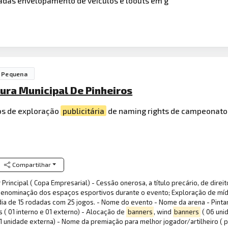
das envelopamento de veículos e loouts em g
 Pequena
tura Municipal De Pinheiros
tos de exploração
publicitária
de naming rights de campeonat
Compartilhar
rincipal ( Copa Empresarial) - Cessão onerosa, a título precário, de dire
enominação dos espaços esportivos durante o evento; Exploração de mídia f
ia de 15 rodadas com 25 jogos. - Nome do evento - Nome da arena - Pintar
is ( 01 interno e 01 externo) - Alocação de
banners
, wind
banners
( 06 uni
e 01 unidade externa) - Nome da premiação para melhor jogador/artilheiro (