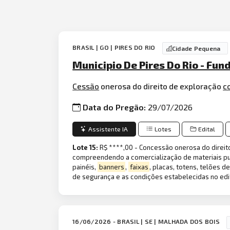
BRASIL | GO | PIRES DO RIO
Cidade Pequena
Municipio De Pires Do Rio - Fun
Cessão
onerosa do direito de exploração
c
Data do Pregão:
29/07/2026
Assistente IA
Lotes
Edital
Lote 15:
R$ ****,00 - Concessão onerosa do direi
compreendendo a comercialização de materiais publ
painéis,
banners
,
faixas
, placas, totens, telões 
de segurança e as condições estabelecidas no edit
16/06/2026 - BRASIL | SE | MALHADA DOS BOIS