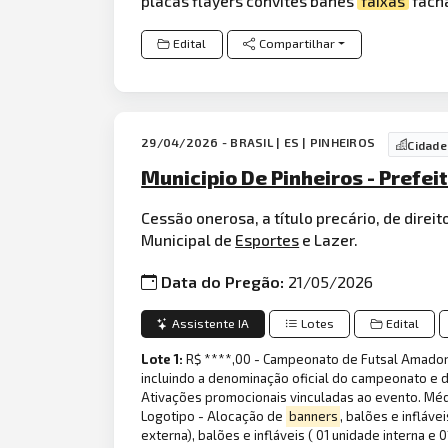
placas flayers convites banes
faixas
facha
Edital
Compartilhar
29/04/2026 - BRASIL | ES | PINHEIROS
Cidade
Municipio De Pinheiros - Prefei
Cessão onerosa, a título precário, de direi
Municipal de
Esportes
e Lazer.
Data do Pregão:
21/05/2026
Assistente IA
Lotes
Edital
Lote 1:
R$ ****,00 - Campeonato de Futsal Amador P
incluindo a denominação oficial do campeonato e d
Ativações promocionais vinculadas ao evento. Méd
Logotipo - Alocação de
banners
, balões e infláve
externa), balões e infláveis ( 01 unidade interna 