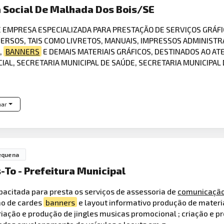
a Social De Malhada Dos Bois/SE
DE EMPRESA ESPECIALIZADA PARA PRESTAÇÃO DE SERVIÇOS GRÁF
ERSOS, TAIS COMO LIVRETOS, MANUAIS, IMPRESSOS ADMINISTR
,
BANNERS
E DEMAIS MATERIAIS GRÁFICOS, DESTINADOS AO A
CIAL, SECRETARIA MUNICIPAL DE SAÚDE, SECRETARIA MUNICIPAL
har
equena
-To - Prefeitura Municipal
acitada para presta os serviços de assessoria de
comunicaçã
ão de cardes
banners
e layout informativo produção de materia
riação e produção de jingles musicas promocional ; criação e p