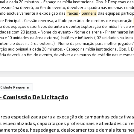
al a cada 20 minutos. - Espaço na mídia institucional Obs. 1: Despesas das
cessionária deverá, ao fim do evento, devolver a quadra nas mesmas condiç
inado exclusivamente à exposição das
faixas
/
banners
das equipes partici
 Principal - Cessão onerosa, a título precário, de direitos de exploração
os espaços esportivos durante o evento; Exploração de mídia física e vi
odadas com 29 jogos. - Nome do evento - Nome da arena - Pintar muros in
rna e 10 unidades na área externa), balões e infláveis ( 02 unidades na áre
interna e duas na área externa) - Nome da premiação para melhor jogador/a
ão audiovisual a cada 20 minutos. - Espaço na mídia institucional Obs. 1:
nária deverá, ao fim do evento, devolver a os muros do estádio nas mesmas
Cidade Pequena
 - Comissão De Licitação
presa especializada para a execução de campanhas educativas
s especializadas, capacitações profissionais e atividades corr
 ornamentações, hospedagens, deslocamentos e demais itens ne