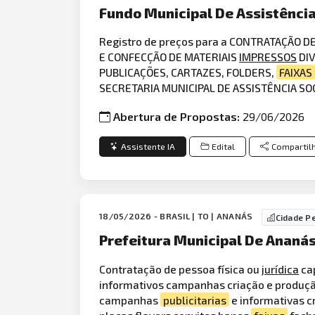
Fundo Municipal De Assistênci
Registro de preços para a CONTRATAÇÃO 
E CONFECÇÃO DE MATERIAIS
IMPRESSOS
DIV
PUBLICAÇÕES, CARTAZES, FOLDERS,
FAIXAS
SECRETARIA MUNICIPAL DE ASSISTÊNCIA SO
Abertura de Propostas:
29/06/2026
Assistente IA
Edital
Compartil
18/05/2026 - BRASIL | TO | ANANÁS
Cidade P
Prefeitura Municipal De Ananás
Contratação de pessoa física ou
jurídica
cap
informativos campanhas criação e produç
campanhas
publicitarias
e informativas c