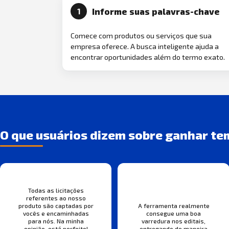
Informe suas palavras-chave
1
Comece com produtos ou serviços que sua
empresa oferece. A busca inteligente ajuda a
encontrar oportunidades além do termo exato.
O que usuários dizem sobre ganhar te
Todas as licitações
referentes ao nosso
produto são captadas por
A ferramenta realmente
vocês e encaminhadas
consegue uma boa
para nós. Na minha
varredura nos editais,
opinião, está perfeito!
entregando de maneira