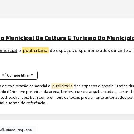
do Municipal De Cultura E Turismo Do Município
omercial
e
publicitária
de espaços disponibilizados durante a 
Compartilhar
to de exploração comercial e
publicitária
dos espaços disponibilizados dur
icitários em porteiras da arena, bretes, currais, arquibancadas, camarot
de led, backdrops, bem como em outros locais previamente autorizados pel
al e termo de referência.
Cidade Pequena