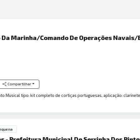
 Da Marinha/Comando De Operações Navais/Ba
Compartilhar
o Musical tipo: kit completo de cortiças portuguesas, aplicação: clarinete,
equena
s - Prefeitura Municipal De Serrinha Dos Pint