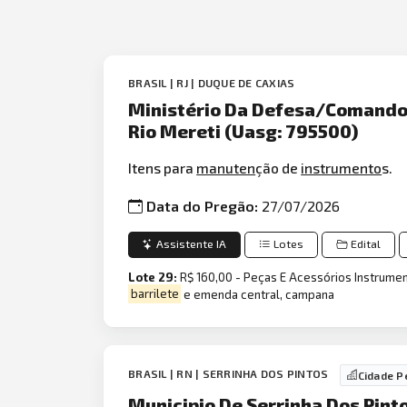
BRASIL | RJ | DUQUE DE CAXIAS
Ministério Da Defesa/Comando
Rio Mereti (Uasg: 795500)
Itens para
manuten
ção de
instrumento
s.
Data do Pregão:
27/07/2026
Assistente IA
Lotes
Edital
Lote 29:
R$ 160,00 - Peças E Acessórios Instrument
barrilete
e emenda central, campana
BRASIL | RN | SERRINHA DOS PINTOS
Cidade P
Municipio De Serrinha Dos Pinto