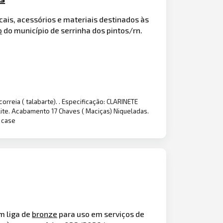
ais, acessórios e materiais destinados às
o
do município de serrinha dos pintos/rn.
rreia ( talabarte). . Especificação: CLARINETE
lite. Acabamento 17 Chaves ( Maciças) Niqueladas.
e case
m liga de
bronze
para uso em serviços de