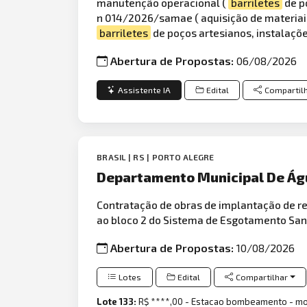
manutenção operacional (
barriletes
de p
n 014/2026/samae ( aquisição de materiai
barriletes
de poços artesianos, instalaçõ
Abertura de Propostas:
06/08/2026
Assistente IA
Edital
Compartil
BRASIL | RS | PORTO ALEGRE
Departamento Municipal De Águ
Contratação de obras de implantação de r
ao bloco 2 do Sistema de Esgotamento Sani
Abertura de Propostas:
10/08/2026
Lotes
Edital
Compartilhar
Lote 133:
R$ ****,00 - Estacao bombeamento - 