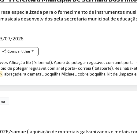
resa especializada para o fornecimento de instrumentos music
 musicais desenvolvidos pela secretaria municipal de
educaçã
3/07/2026
Compartilhar
es Afinação Bb ( Si bemol). Apoio de polegar regulável com anel porta- co
oio de polegar regulável com anel porta- correia ( talabarte). ResinaBake
s
, abraçadeira demetal, boquilha Michael, cobre boquilha, kit de limpeza 
ena
26/samae ( aquisição de materiais galvanizados e metais co