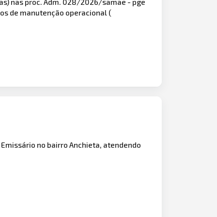
sas) nas proc. Adm. 028/2026/samae - pge
ços de manutenção operacional (
missário no bairro Anchieta, atendendo