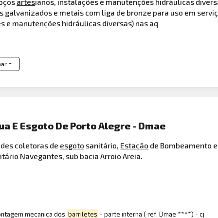
oços
artes
ianos, instalações e manutenções hidráulicas diver
s galvanizados e metais com liga de bronze para uso em servi
es e manutenções hidráulicas diversas) nas aq
har
a E Esgoto De Porto Alegre - Dmae
edes coletoras de
esgoto
sanitário,
Estação
de Bombeamento e E
tário Navegantes, sub bacia Arroio Areia.
montagem mecanica dos
barriletes
- parte interna ( ref. Dmae ****) - cj