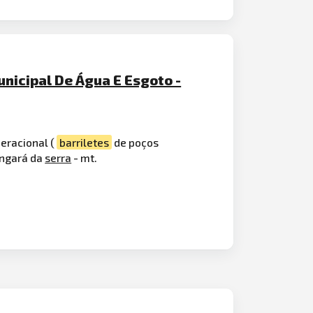
nicipal De Água E Esgoto -
eracional (
barriletes
de poços
angará da
serra
- mt.