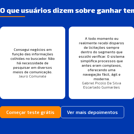
O que usuários dizem sobre ganhar te
A todo momento eu
realmente recebi disparos
de licitações sempre
Consegui negócios em
dentro do segmento que
função das informações
escolhi verificar. O sistema
colhidas no buscador. Não
simplifica processos que
há necessidade de
antes eram complexos,
pesquisar em diversos
oferecendo uma
meios de comunicação.
navegação fácil, ágil e
Jauro Comunale
moderna.
Gabriel Picolo Da Silva
Escarlado Guimarães
Começar teste grátis
Ver mais depoimentos