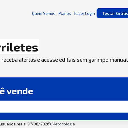
Quem Somos
Planos
Fazer Login
Testar Gráti
riletes
, receba alertas e acesse editais sem garimpo manual
cê vende
2 usuários reais, 07/08/2026).
Metodologia