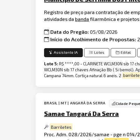
Registro de preço para contratação de emp
atividades da
banda
filarmônica e projetos
Data do Pregão:
05/08/2026
Início do Acolhimento de Propostas:
2
Assistente IA
Lotes
Edital
Lote 5:
R$ ****,00 - CLARINETE WCLM30N sib 17 chav
WCLM30N sib 17 chaves Afinação Bb ( Si bemol). Ap
Campana 74mm. Cortiça natural 6 aneis. 2
barrilete
BRASIL | MT | ANGARÁ DA SERRA
Cidade Pequ
Samae Tangará Da Serra
Barriletes
Proc. Adm. 028/2026/samae - pge n 014/20