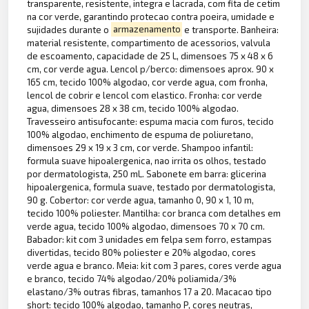
transparente, resistente, integra e lacrada, com fita de cetim
na cor verde, garantindo protecao contra poeira, umidade e
sujidades durante o
armazenamento
e transporte. Banheira:
material resistente, compartimento de acessorios, valvula
de escoamento, capacidade de 25 L, dimensoes 75 x 48 x 6
cm, cor verde agua. Lencol p/berco: dimensoes aprox. 90 x
165 cm, tecido 100% algodao, cor verde agua, com fronha,
lencol de cobrir e lencol com elastico. Fronha: cor verde
agua, dimensoes 28 x 38 cm, tecido 100% algodao.
Travesseiro antisufocante: espuma macia com furos, tecido
100% algodao, enchimento de espuma de poliuretano,
dimensoes 29 x 19 x 3 cm, cor verde. Shampoo infantil:
formula suave hipoalergenica, nao irrita os olhos, testado
por dermatologista, 250 mL. Sabonete em barra: glicerina
hipoalergenica, formula suave, testado por dermatologista,
90 g. Cobertor: cor verde agua, tamanho 0, 90 x 1, 10 m,
tecido 100% poliester. Mantilha: cor branca com detalhes em
verde agua, tecido 100% algodao, dimensoes 70 x 70 cm.
Babador: kit com 3 unidades em felpa sem forro, estampas
divertidas, tecido 80% poliester e 20% algodao, cores
verde agua e branco. Meia: kit com 3 pares, cores verde agua
e branco, tecido 74% algodao/20% poliamida/3%
elastano/3% outras fibras, tamanhos 17 a 20. Macacao tipo
short: tecido 100% algodao, tamanho P, cores neutras,