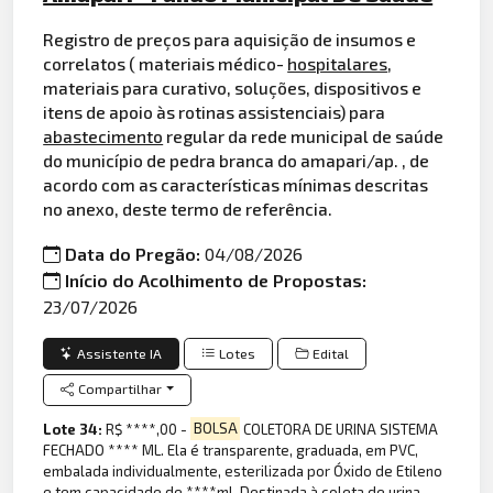
Registro de preços para aquisição de insumos e
correlatos ( materiais médico-
hospitalares
,
materiais para curativo, soluções, dispositivos e
itens de apoio às rotinas assistenciais) para
abastecimento
regular da rede municipal de saúde
do município de pedra branca do amapari/ap. , de
acordo com as características mínimas descritas
no anexo, deste termo de referência.
Data do Pregão:
04/08/2026
Início do Acolhimento de Propostas:
23/07/2026
Assistente IA
Lotes
Edital
Compartilhar
Lote 34:
R$ ****,00 -
BOLSA
COLETORA DE URINA SISTEMA
FECHADO **** ML. Ela é transparente, graduada, em PVC,
embalada individualmente, esterilizada por Óxido de Etileno
e tem capacidade de ****ml. Destinada à coleta de urina,