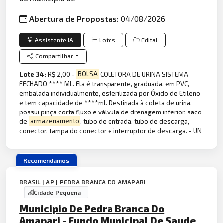
Abertura de Propostas:
04/08/2026
Assistente IA
Lotes
Edital
Compartilhar
Lote 34:
R$ 2,00 -
BOLSA
COLETORA DE URINA SISTEMA
FECHADO **** ML. Ela é transparente, graduada, em PVC,
embalada individualmente, esterilizada por Óxido de Etileno
e tem capacidade de ****ml. Destinada à coleta de urina,
possui pinça corta fluxo e válvula de drenagem inferior, saco
de
armazenamento
, tubo de entrada, tubo de descarga,
conector, tampa do conector e interruptor de descarga. - UN
Recomendamos
BRASIL | AP | PEDRA BRANCA DO AMAPARI
Cidade Pequena
Municipio De Pedra Branca Do
Amapari - Fundo Municipal De Saude