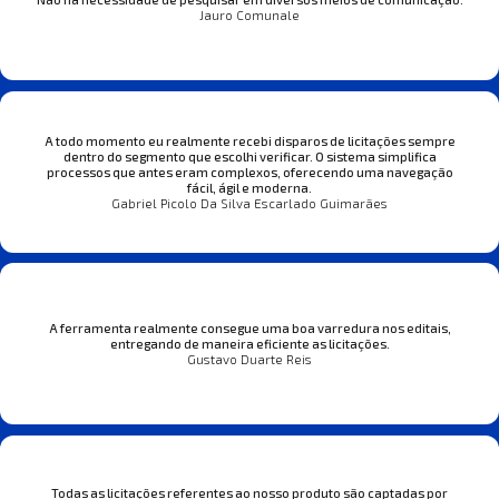
Jauro Comunale
A todo momento eu realmente recebi disparos de licitações sempre
dentro do segmento que escolhi verificar. O sistema simplifica
processos que antes eram complexos, oferecendo uma navegação
fácil, ágil e moderna.
Gabriel Picolo Da Silva Escarlado Guimarães
A ferramenta realmente consegue uma boa varredura nos editais,
entregando de maneira eficiente as licitações.
Gustavo Duarte Reis
Todas as licitações referentes ao nosso produto são captadas por