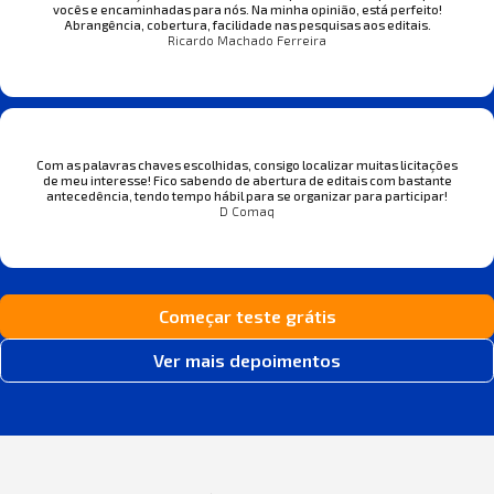
vocês e encaminhadas para nós. Na minha opinião, está perfeito!
Abrangência, cobertura, facilidade nas pesquisas aos editais.
Ricardo Machado Ferreira
Com as palavras chaves escolhidas, consigo localizar muitas licitações
de meu interesse! Fico sabendo de abertura de editais com bastante
antecedência, tendo tempo hábil para se organizar para participar!
D Comaq
Começar teste grátis
Ver mais depoimentos