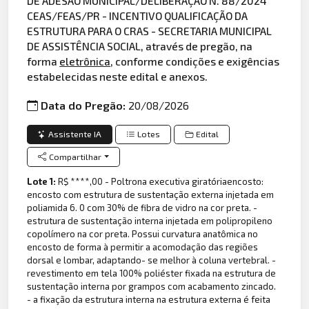
DE ADESÃO MUNICIPAL/DELIBERAÇÃO N. 88/2024
CEAS/FEAS/PR - INCENTIVO QUALIFICAÇÃO DA
ESTRUTURA PARA O CRAS - SECRETARIA MUNICIPAL
DE ASSISTÊNCIA SOCIAL, através de pregão, na
forma
eletrônica
, conforme condições e exigências
estabelecidas neste edital e anexos.
Data do Pregão:
20/08/2026
Assistente IA
Lotes
Edital
Compartilhar
Lote 1:
R$ ****,00 - Poltrona executiva giratóriaencosto:
encosto com estrutura de sustentação externa injetada em
poliamida 6. 0 com 30% de fibra de vidro na cor preta. -
estrutura de sustentação interna injetada em polipropileno
copolímero na cor preta. Possui curvatura anatômica no
encosto de forma à permitir a acomodação das regiões
dorsal e lombar, adaptando- se melhor à coluna vertebral. -
revestimento em tela 100% poliéster fixada na estrutura de
sustentação interna por grampos com acabamento zincado.
- a fixação da estrutura interna na estrutura externa é feita