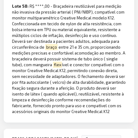
Lote 58:
R$ ****,00 - Braçadeira reutilizável para medição
não invasiva da pressão arterial ( PNI/NIBP), compatível com
monitor multiparamétrico Creative Medical modelo K12.
Confeccionada em tecido de nylon de alta resistência, com
bolsa interna em TPU ou material equivalente, resistente a
múltiplos ciclos de inflação, desinfecção e uso contínuo.
Deverá ser destinada a pacientes adultos, adequada para
circunferência de
braço
entre 21 e 35 cm, proporcionando
medições precisas e confortável acomodação ao membro. A
braçadeira deverá possuir sistema de tubo único ( single
tube), com mangueira
flex
ível e conector compatível com o
monitor Creative Medical K12, permitindo conexão direta,
sem necessidade de adaptadores. O fechamento deverá ser
por fita autocolante ( velcro) de alta durabilidade, garantindo
fixação segura durante a aferição. O produto deverá ser
isento de látex ( quando aplicável), reutilizável, resistente à
limpeza e desinfecção conforme recomendações do
fabricante, fornecido pronto para uso e compatível com os
acessórios originais do monitor Creative Medical K12