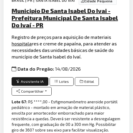
BRASIL | PR | SANTA ISABEL DO IVAÍ
Cidade Pequena
Municipio De Santa Isabel Do Ivai -
Prefeitura Municipal De Santa Isabel
Do Ivaí - PR
Registro de preços para aquisição de materiais
hospitala
res e creme de papaína, para atender as
necessidades das unidades básicas de saúde do
município de Santa Isabel do Ivaí.
Data do Pregão:
14/08/2026
Assistente IA
Lotes
Edital
Compartilhar
Lote 67:
R$ ****,00 - Esfigmomanômetro aneroide portátil
pediátrico - montado em armação de material plástico,
envolta por amortecedor emborrachado para maior
resistência a quedas. Deverá ser resistente a desregulagem
frequente, com graduação de 00 a 300 mm Hg. Possibilitar
giro de 360? sobre seu eixo para facilitar visualização.