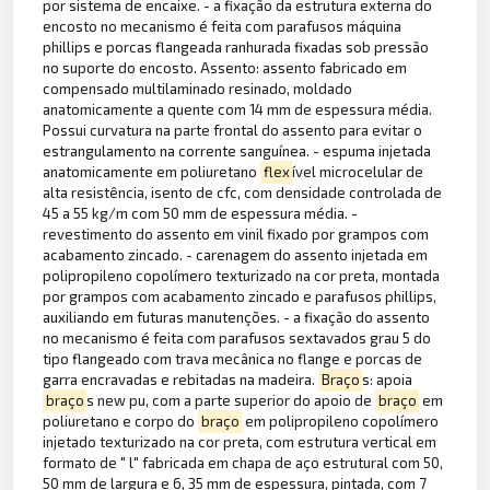
por sistema de encaixe. - a fixação da estrutura externa do
encosto no mecanismo é feita com parafusos máquina
phillips e porcas flangeada ranhurada fixadas sob pressão
no suporte do encosto. Assento: assento fabricado em
compensado multilaminado resinado, moldado
anatomicamente a quente com 14 mm de espessura média.
Possui curvatura na parte frontal do assento para evitar o
estrangulamento na corrente sanguínea. - espuma injetada
anatomicamente em poliuretano
flex
ível microcelular de
alta resistência, isento de cfc, com densidade controlada de
45 a 55 kg/m com 50 mm de espessura média. -
revestimento do assento em vinil fixado por grampos com
acabamento zincado. - carenagem do assento injetada em
polipropileno copolímero texturizado na cor preta, montada
por grampos com acabamento zincado e parafusos phillips,
auxiliando em futuras manutenções. - a fixação do assento
no mecanismo é feita com parafusos sextavados grau 5 do
tipo flangeado com trava mecânica no flange e porcas de
garra encravadas e rebitadas na madeira.
Braço
s: apoia
braço
s new pu, com a parte superior do apoio de
braço
em
poliuretano e corpo do
braço
em polipropileno copolímero
injetado texturizado na cor preta, com estrutura vertical em
formato de " l" fabricada em chapa de aço estrutural com 50,
50 mm de largura e 6, 35 mm de espessura, pintada, com 7