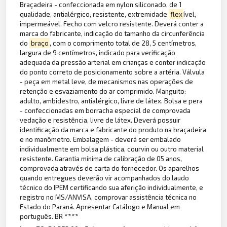
Braçadeira - confeccionada em nylon siliconado, de 1
qualidade, antialérgico, resistente, extremidade
flex
ível,
impermeável. Fecho com velcro resistente. Deverá conter a
marca do fabricante, indicação do tamanho da circunferência
do
braço
, com o comprimento total de 28, 5 centímetros,
largura de 9 centímetros, indicado para verificação
adequada da pressão arterial em crianças e conter indicação
do ponto correto de posicionamento sobre a artéria. Válvula
- peça em metal leve, de mecanismos nas operações de
retenção e esvaziamento do ar comprimido. Manguito:
adulto, ambidestro, antialérgico, livre de látex. Bolsa e pera
- confeccionadas em borracha especial de comprovada
vedação e resistência, livre de látex. Deverá possuir
identificação da marca e fabricante do produto na braçadeira
e no manômetro. Embalagem - deverá ser embalado
individualmente em bolsa plástica, courvin ou outro material
resistente. Garantia mínima de calibração de 05 anos,
comprovada através de carta do fornecedor. Os aparelhos
quando entregues deverão vir acompanhados do laudo
técnico do IPEM certificando sua aferição individualmente, e
registro no MS/ANVISA, comprovar assistência técnica no
Estado do Paraná. Apresentar Catálogo e Manual em
português. BR ****