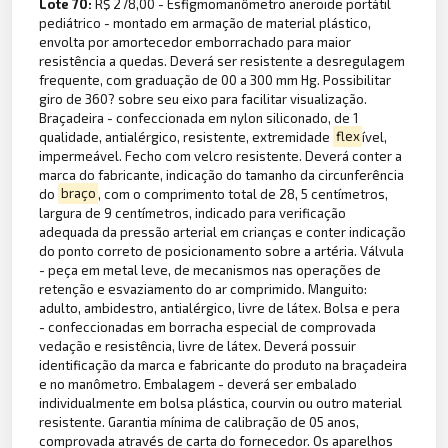
Lote 70:
R$ 278,00 - Esfigmomanômetro aneroide portátil
pediátrico - montado em armação de material plástico,
envolta por amortecedor emborrachado para maior
resistência a quedas. Deverá ser resistente a desregulagem
frequente, com graduação de 00 a 300 mm Hg. Possibilitar
giro de 360? sobre seu eixo para facilitar visualização.
Braçadeira - confeccionada em nylon siliconado, de 1
qualidade, antialérgico, resistente, extremidade
flex
ível,
impermeável. Fecho com velcro resistente. Deverá conter a
marca do fabricante, indicação do tamanho da circunferência
do
braço
, com o comprimento total de 28, 5 centímetros,
largura de 9 centímetros, indicado para verificação
adequada da pressão arterial em crianças e conter indicação
do ponto correto de posicionamento sobre a artéria. Válvula
- peça em metal leve, de mecanismos nas operações de
retenção e esvaziamento do ar comprimido. Manguito:
adulto, ambidestro, antialérgico, livre de látex. Bolsa e pera
- confeccionadas em borracha especial de comprovada
vedação e resistência, livre de látex. Deverá possuir
identificação da marca e fabricante do produto na braçadeira
e no manômetro. Embalagem - deverá ser embalado
individualmente em bolsa plástica, courvin ou outro material
resistente. Garantia mínima de calibração de 05 anos,
comprovada através de carta do fornecedor. Os aparelhos