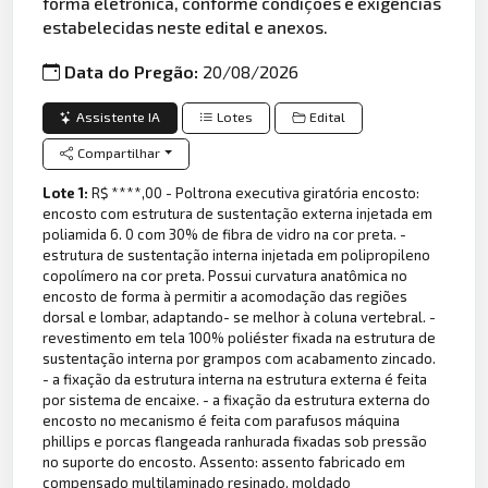
forma eletrônica, conforme condições e exigências
estabelecidas neste edital e anexos.
Data do Pregão:
20/08/2026
Assistente IA
Lotes
Edital
Compartilhar
Lote 1:
R$ ****,00 - Poltrona executiva giratória encosto:
encosto com estrutura de sustentação externa injetada em
poliamida 6. 0 com 30% de fibra de vidro na cor preta. -
estrutura de sustentação interna injetada em polipropileno
copolímero na cor preta. Possui curvatura anatômica no
encosto de forma à permitir a acomodação das regiões
dorsal e lombar, adaptando- se melhor à coluna vertebral. -
revestimento em tela 100% poliéster fixada na estrutura de
sustentação interna por grampos com acabamento zincado.
- a fixação da estrutura interna na estrutura externa é feita
por sistema de encaixe. - a fixação da estrutura externa do
encosto no mecanismo é feita com parafusos máquina
phillips e porcas flangeada ranhurada fixadas sob pressão
no suporte do encosto. Assento: assento fabricado em
compensado multilaminado resinado, moldado