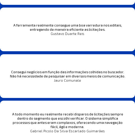
A ferramenta realmente consegue uma boa varredura nos editais,
entregando de maneira eficiente as licitações.
Gustavo Duarte Reis
Consegui negócios em função das informações colhidas no buscador.
Não há necessidade de pesquisar em diversos meios de comunicação.
Jauro Comunale
A todo momento eu realmente recebi disparos de licitações sempre
dentro do segmento que escolhi verificar. O sistema simplifica
processos que antes eram complexos, oferecendo uma navegação
fácil, ágil e moderna.
Gabriel Picolo Da Silva Escarlado Guimarães