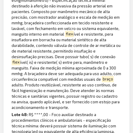
esfigmomanômetro) - especificação técnica mínima:
destinado à aferição não invasiva da pressão arterial em
pacientes. Composto por manômetro mecânico de alta
precisão, com mostrador analógico e escala de medição em
mmhg, braçadeira confeccionada em tecido resistente e
lavável, com fechamento em velcro ou sistema equivalente,
manguito interno em material
flex
ível e resistente, pera
insufladora em borracha ou material sintético de alta
durabilidade, contendo válvula de controle de ar metálica ou
de material resistente, permitindo insuflação e
desinsuflação precisas. Deve possuir tubo( s) de conexão
flex
ível( is) e resistente( s) entre pera, manômetro e
manguito. Faixa de medição mínima aproximada de 0 a 300
mmhg. A braçadeira deve ser adequada para uso adulto, com
circunferência compatível com medidas usuais de
braço
adulto. Produto reutilizável, resistente ao uso contínuo, de
fácil higienização e manutenção. Deve atender às normas
técnicas e sanitárias vigentes, possuir registro ou cadastro
na anvisa, quando aplicável, e ser fornecido com estojo para
acondicionamento e transporte.
Lote 48:
R$ ****,00 - Foco auxiliar destinado a
procedimentos clínicos e ambulatoriais - especificação
técnica mínima: deverá possuir sistema de iluminação com
tecnologia led ou equivalente de alta eficiência luminosa,