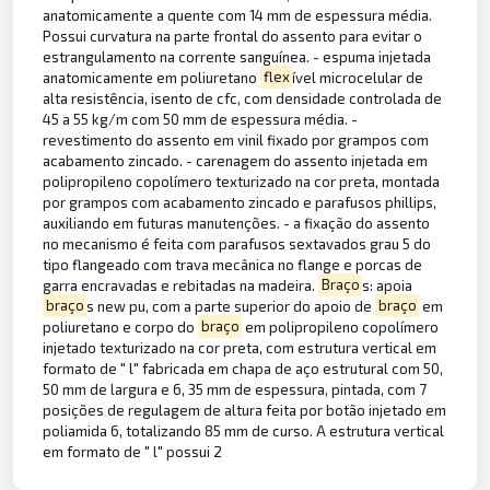
anatomicamente a quente com 14 mm de espessura média.
Possui curvatura na parte frontal do assento para evitar o
estrangulamento na corrente sanguínea. - espuma injetada
anatomicamente em poliuretano
flex
ível microcelular de
alta resistência, isento de cfc, com densidade controlada de
45 a 55 kg/m com 50 mm de espessura média. -
revestimento do assento em vinil fixado por grampos com
acabamento zincado. - carenagem do assento injetada em
polipropileno copolímero texturizado na cor preta, montada
por grampos com acabamento zincado e parafusos phillips,
auxiliando em futuras manutenções. - a fixação do assento
no mecanismo é feita com parafusos sextavados grau 5 do
tipo flangeado com trava mecânica no flange e porcas de
garra encravadas e rebitadas na madeira.
Braço
s: apoia
braço
s new pu, com a parte superior do apoio de
braço
em
poliuretano e corpo do
braço
em polipropileno copolímero
injetado texturizado na cor preta, com estrutura vertical em
formato de " l" fabricada em chapa de aço estrutural com 50,
50 mm de largura e 6, 35 mm de espessura, pintada, com 7
posições de regulagem de altura feita por botão injetado em
poliamida 6, totalizando 85 mm de curso. A estrutura vertical
em formato de " l" possui 2