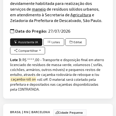
devidamente habilitada para realização dos
serviços de
manejo
de resíduos sólidos urbanos,
em atendimento à Secretaria de
Agricultura
e
Zeladoria da Prefeitura de Descalvado, São Paulo.
Data do Pregão:
27/07/2026
Assistente IA
Lotes
Edital
Compartilhar
Lote 3:
R$ ****,00 - Transporte e disposição final em aterro
licenciado de resíduos de massa verde, volumosos ( sofás,
colchões, armários, outros móveis) e pequenos restos de
entulho, através de caçamba rodoviária de reboque e/ou
caçamba roll on
roll off. O material será coletado pela
prefeitura e depositados nas caçambas disponibilizadas
pela CONTRATADA.
BRASIL | RN | BARCELONA
Cidade Pequena