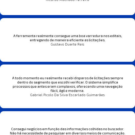
A ferramenta realmente consegue uma boa varredura nos editais,
entregando de maneira eficiente as licitações.
Gustavo Duarte Reis
A todo momento eu realmente recebi disparos de licitações sempre
dentro do segmento que escolhi verificar. O sistema simplifica
processos que antes eram complexos, oferecendo uma navegação
fácil, ágil e moderna.
Gabriel Picolo Da Silva Escarlado Guimarães
Consegui negócios em função das informações colhidas no buscador.
Não há necessidade de pesquisar em diversos meios de comunicação.