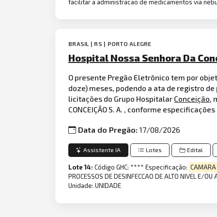
facilitar a administracao de medicamentos via neb
BRASIL | RS | PORTO ALEGRE
Hospital Nossa Senhora Da Conc
O presente Pregão Eletrônico tem por obje
doze) meses, podendo a ata de registro de 
licitações do Grupo Hospitalar
Conceição
, 
CONCEIÇÃO S. A. , conforme especificações
Data do Pregão:
17/08/2026
Assistente IA
Lotes
Edital
Lote 14:
Código GHC: **** Especificação:
CAMARA
PROCESSOS DE DESINFECCAO DE ALTO NIVEL E/OU A
Unidade: UNIDADE