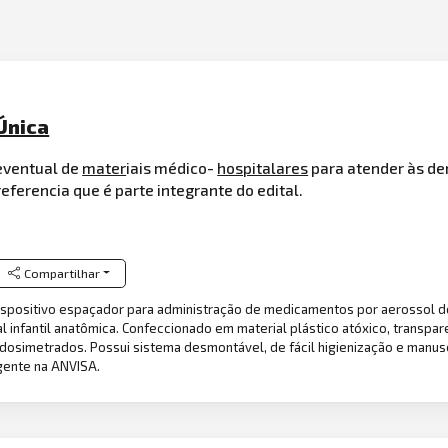
Única
 eventual de
mater
iais médico-
hospitalares
para atender às de
ferencia que é parte integrante do edital.
Compartilhar
spositivo espaçador para administração de medicamentos por aerossol dos
 infantil anatômica. Confeccionado em material plástico atóxico, transpar
osimetrados. Possui sistema desmontável, de fácil higienização e manusei
igente na ANVISA.