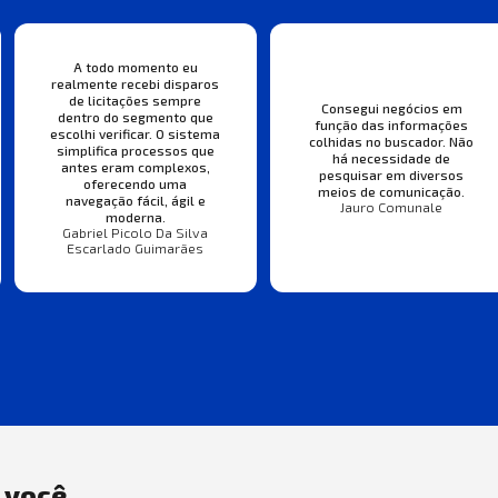
A todo momento eu
realmente recebi disparos
de licitações sempre
Consegui negócios em
dentro do segmento que
função das informações
escolhi verificar. O sistema
colhidas no buscador. Não
simplifica processos que
há necessidade de
antes eram complexos,
pesquisar em diversos
oferecendo uma
meios de comunicação.
navegação fácil, ágil e
Jauro Comunale
moderna.
Gabriel Picolo Da Silva
Escarlado Guimarães
a você