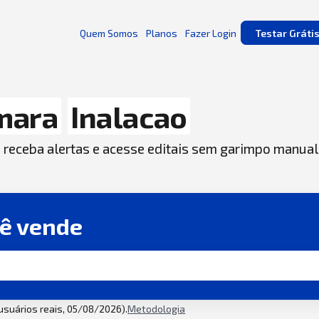
Quem Somos
Planos
Fazer Login
Testar Gráti
mara
Inalacao
, receba alertas e acesse editais sem garimpo manual
cê vende
 usuários reais, 05/08/2026).
Metodologia