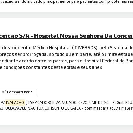
ulizacao, sendo indicado principalmente para pacientes com problemas res
eicao S/A - Hospital Nossa Senhora Da Concei
to
Instrumental
Médico Hospitalar ( DIVERSOS), pelo Sistema de 
preços ser prorrogada, no todo ou em parte, até o limite esta
mediante acordo entre as partes, para o Hospital Federal de B
 e condições constantes deste edital e seus anex
Compartilhar
P/
INALACAO
( ESPACADOR) BIVALVULADO, C/VOLUME DE 145- 250ml, REUT
UTOCLAVAVEL, NAO TOXICO, ISENTO DE LATEX - com mascara adulta maleav