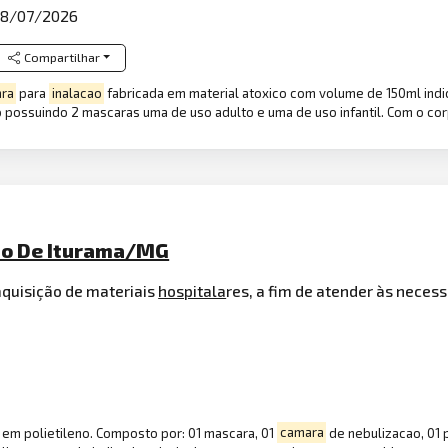
8/07/2026
Compartilhar
ra
para
inalacao
fabricada em material atoxico com volume de 150ml ind
o possuindo 2 mascaras uma de uso adulto e uma de uso infantil. Com o cor
pio De Iturama/MG
aquisição de materiais
hospitala
res, a fim de atender às neces
o em polietileno. Composto por: 01 mascara, 01
camara
de nebulizacao, 01 