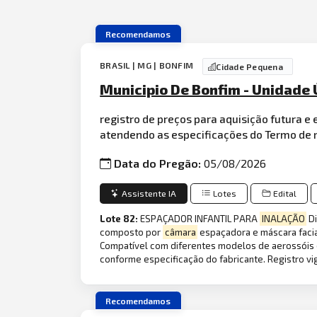
Recomendamos
BRASIL | MG | BONFIM
Cidade Pequena
Municipio De Bonfim - Unidade 
registro de preços para aquisição futura e
atendendo as especificações do Termo de re
Data do Pregão:
05/08/2026
Assistente IA
Lotes
Edital
Lote 82:
ESPAÇADOR INFANTIL PARA
INALAÇÃO
Di
composto por
câmara
espaçadora e máscara facial
Compatível com diferentes modelos de aerossóis d
conforme especificação do fabricante. Registro v
Recomendamos