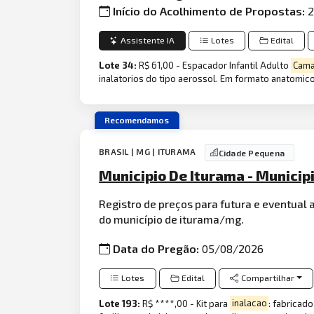
Início do Acolhimento de Propostas:
2
Assistente IA
Lotes
Edital
Lote 34:
R$ 61,00 - Espacador Infantil Adulto
Cama
inalatorios do tipo aerossol. Em formato anatomic
Recomendamos
BRASIL | MG | ITURAMA
Cidade Pequena
Municipio De Iturama - Munici
Registro de preços para futura e eventual 
do município de iturama/mg.
Data do Pregão:
05/08/2026
Lotes
Edital
Compartilhar
Lote 193:
R$ ****,00 - Kit para
inalacao
: fabricad