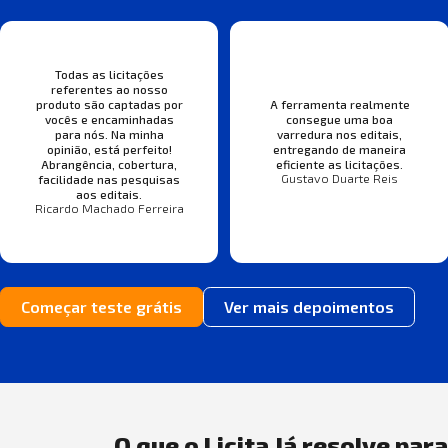
Todas as licitações
referentes ao nosso
produto são captadas por
A ferramenta realmente
vocês e encaminhadas
consegue uma boa
para nós. Na minha
varredura nos editais,
opinião, está perfeito!
entregando de maneira
Abrangência, cobertura,
eficiente as licitações.
Gustavo Duarte Reis
facilidade nas pesquisas
aos editais.
Ricardo Machado Ferreira
Começar teste grátis
Ver mais depoimentos
O que o Licita Já resolve par