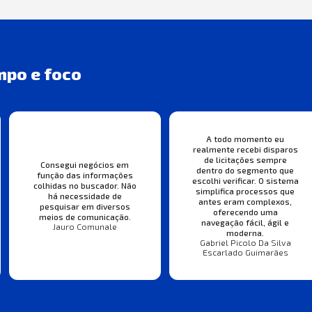
mpo e foco
A todo momento eu
realmente recebi disparos
de licitações sempre
Consegui negócios em
dentro do segmento que
função das informações
escolhi verificar. O sistema
colhidas no buscador. Não
simplifica processos que
há necessidade de
antes eram complexos,
pesquisar em diversos
oferecendo uma
meios de comunicação.
navegação fácil, ágil e
Jauro Comunale
moderna.
Gabriel Picolo Da Silva
Escarlado Guimarães