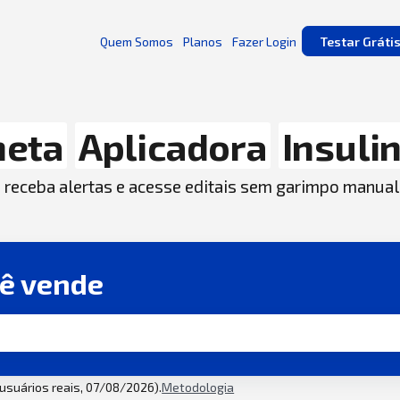
Quem Somos
Planos
Fazer Login
Testar Gráti
neta
Aplicadora
Insuli
, receba alertas e acesse editais sem garimpo manual
cê vende
2 usuários reais, 07/08/2026).
Metodologia