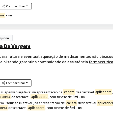
Compartilhar
lina
- un
equena
na Da Vargem
para futura e eventual aquisição de
medic
amentos não básicos
, visando garantir a continuidade da assistência
farmacêutic
Compartilhar
l, suspensao injetavel na apresentacao de
caneta
descartavel
aplicadora
caneta
descartavel
aplicadora
, com tubete de 3ml - un
u/ml, solucao injetavel , na apresentacao de
caneta
descartavel
aplicador
aneta
descartavel
aplicadora
, com tubete de 3ml - un