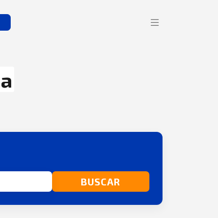
s
na
BUSCAR