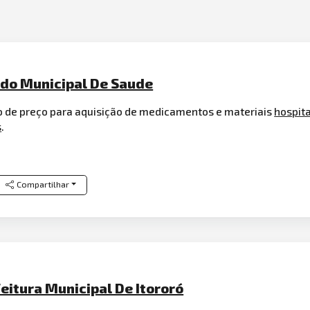
ndo Municipal De Saude
ro de preço para aquisição de medicamentos e materiais
hospit
s
.
Compartilhar
eitura Municipal De Itororó