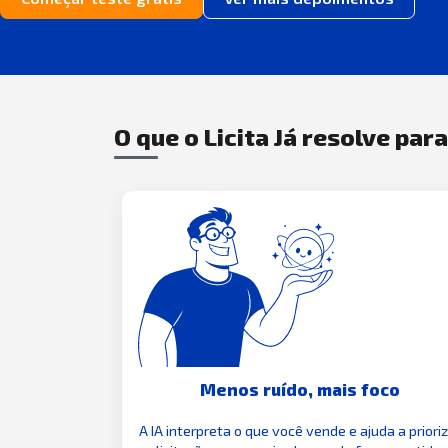
O que o Licita Já resolve par
Menos ruído, mais foco
A IA interpreta o que você vende e ajuda a priori