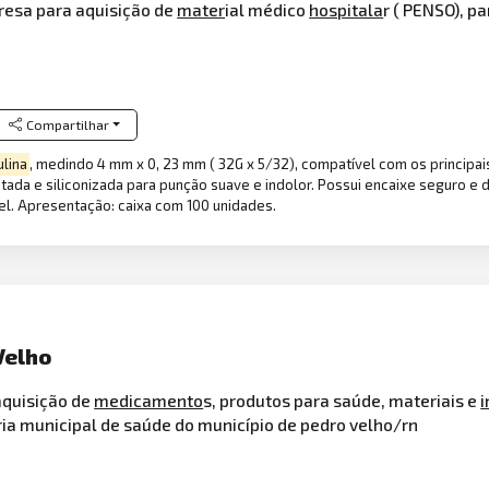
resa para aquisição de
mater
ial médico
hospitala
r ( PENSO), p
Compartilhar
ulina
, medindo 4 mm x 0, 23 mm ( 32G x 5/32), compatível com os princip
etada e siliconizada para punção suave e indolor. Possui encaixe seguro e
vel. Apresentação: caixa com 100 unidades.
Velho
aquisição de
medicamento
s, produtos para saúde, materiais e
ia municipal de saúde do município de pedro velho/rn