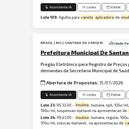
Assistente IA
Lotes
Edital
Lote 109:
Agulha para
caneta
aplicadora
de
insu
BRASIL | MG | SANTANA DA VARGEM
Cidade P
Prefeitura Municipal De Santa
Pregão Eletrônico para Registro de Preços 
demandas da Secretaria Municipal de Saúde
Abertura de Propostas:
31/07/2026
Assistente IA
Lotes
Edital
Lote 23:
R$ 33,00 -
Insulina
, humana, nph, 100u/m
100u/ml, suspensao injetavel na apresentacao de
Lote 24:
R$ 41,00 -
Insulina
, humana, regular, 100
100u/ml, solucao injetavel , na apresentacao de
c