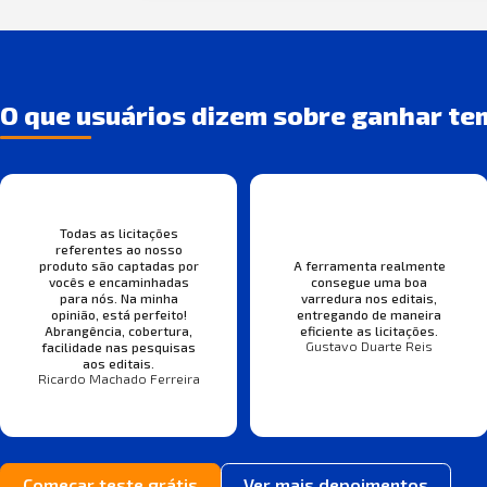
O que usuários dizem sobre ganhar te
Todas as licitações
referentes ao nosso
produto são captadas por
A ferramenta realmente
vocês e encaminhadas
consegue uma boa
para nós. Na minha
varredura nos editais,
opinião, está perfeito!
entregando de maneira
Abrangência, cobertura,
eficiente as licitações.
Gustavo Duarte Reis
facilidade nas pesquisas
aos editais.
Ricardo Machado Ferreira
Começar teste grátis
Ver mais depoimentos