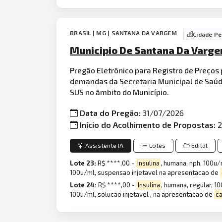
BRASIL | MG | SANTANA DA VARGEM
Cidade P
Municipio De Santana Da Varge
Pregão Eletrônico para Registro de Preços
demandas da Secretaria Municipal de Saúde
SUS no âmbito do Município.
Data do Pregão:
31/07/2026
Início do Acolhimento de Propostas:
2
Assistente IA
Lotes
Edital
Lote 23:
R$ ****,00 -
Insulina
, humana, nph, 100u
100u/ml, suspensao injetavel na apresentacao de
Lote 24:
R$ ****,00 -
Insulina
, humana, regular, 1
100u/ml, solucao injetavel , na apresentacao de
c