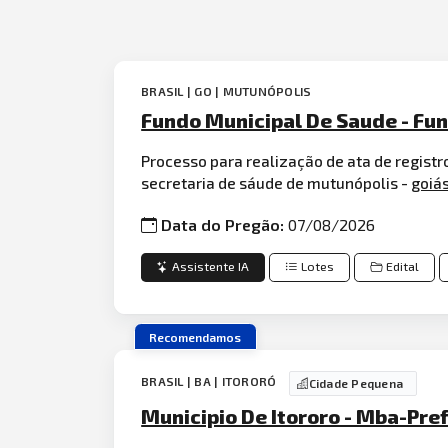
BRASIL | GO | MUTUNÓPOLIS
Fundo Municipal De Saude - Fu
Processo para realização de ata de regist
secretaria de sáude de mutunópolis -
goiá
Data do Pregão:
07/08/2026
Assistente IA
Lotes
Edital
Recomendamos
BRASIL | BA | ITORORÓ
Cidade Pequena
Municipio De Itororo - Mba-Pref