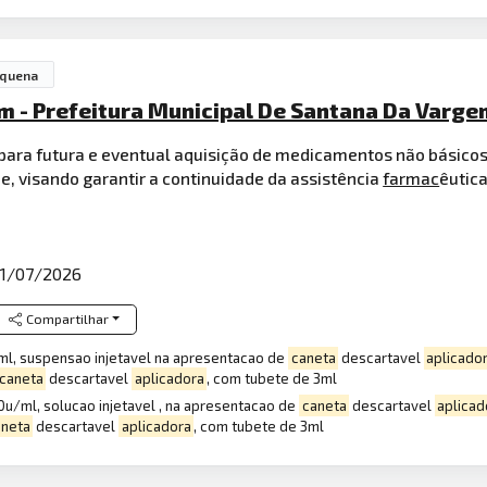
equena
m - Prefeitura Municipal De Santana Da Varge
 para futura e eventual aquisição de medicamentos não básico
, visando garantir a continuidade da assistência
farmac
êutic
1/07/2026
Compartilhar
/ml, suspensao injetavel na apresentacao de
caneta
descartavel
aplicado
caneta
descartavel
aplicadora
, com tubete de 3ml
00u/ml, solucao injetavel , na apresentacao de
caneta
descartavel
aplicad
aneta
descartavel
aplicadora
, com tubete de 3ml