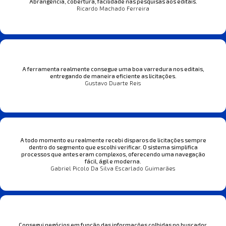
Abrangência, cobertura, facilidade nas pesquisas aos editais.
Ricardo Machado Ferreira
A ferramenta realmente consegue uma boa varredura nos editais,
entregando de maneira eficiente as licitações.
Gustavo Duarte Reis
A todo momento eu realmente recebi disparos de licitações sempre
dentro do segmento que escolhi verificar. O sistema simplifica
processos que antes eram complexos, oferecendo uma navegação
fácil, ágil e moderna.
Gabriel Picolo Da Silva Escarlado Guimarães
Consegui negócios em função das informações colhidas no buscador.