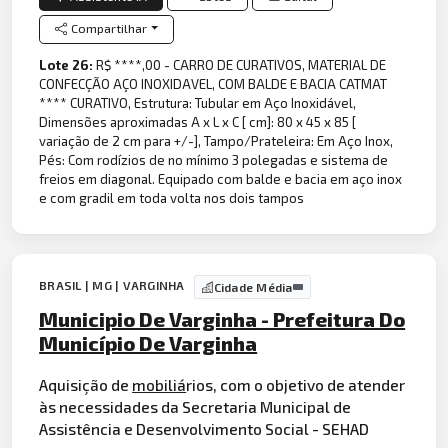
Compartilhar
Lote 26:
R$ ****,00 - CARRO DE CURATIVOS, MATERIAL DE
CONFECÇÃO AÇO INOXIDAVEL, COM BALDE E BACIA CATMAT
**** CURATIVO, Estrutura: Tubular em Aço Inoxidável,
Dimensões aproximadas A x L x C [ cm]: 80 x 45 x 85 [
variação de 2 cm para +/-], Tampo/Prateleira: Em Aço Inox,
Pés: Com rodízios de no mínimo 3 polegadas e sistema de
freios em diagonal. Equipado com balde e bacia em aço inox
e com gradil em toda volta nos dois tampos
BRASIL | MG | VARGINHA
Cidade Média
Municipio De Varginha - Prefeitura Do
Município De Varginha
Aquisição de
mobiliá
rios, com o objetivo de atender
às necessidades da Secretaria Municipal de
Assistência e Desenvolvimento Social - SEHAD