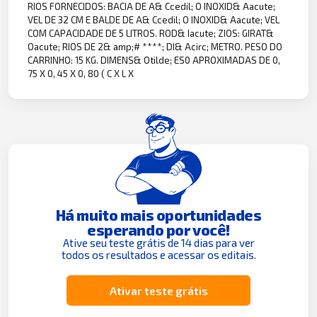
RIOS FORNECIDOS: BACIA DE A& Ccedil; O INOXID& Aacute;
VEL DE 32 CM E BALDE DE A& Ccedil; O INOXID& Aacute; VEL
COM CAPACIDADE DE 5 LITROS. ROD& Iacute; ZIOS: GIRAT&
Oacute; RIOS DE 2& amp;# ****; DI& Acirc; METRO. PESO DO
CARRINHO: 15 KG. DIMENS& Otilde; ES0 APROXIMADAS DE 0,
75 X 0, 45 X 0, 80 ( C X L X
Há muito mais oportunidades
esperando por você!
Ative seu teste grátis de 14 dias para ver
todos os resultados e acessar os editais.
Ativar teste grátis