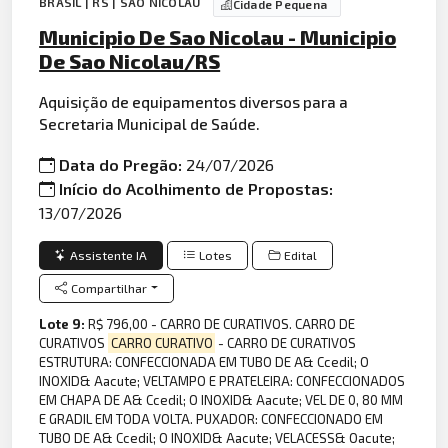
BRASIL | RS | SÃO NICOLAU
Cidade Pequena
Municipio De Sao Nicolau - Municipio
De Sao Nicolau/RS
Aquisição de equipamentos diversos para a
Secretaria Municipal de Saúde.
Data do Pregão:
24/07/2026
Início do Acolhimento de Propostas:
13/07/2026
Assistente IA
Lotes
Edital
Compartilhar
Lote 9:
R$ 796,00 - CARRO DE CURATIVOS. CARRO DE
CURATIVOS
CARRO CURATIVO
- CARRO DE CURATIVOS
ESTRUTURA: CONFECCIONADA EM TUBO DE A& Ccedil; O
INOXID& Aacute; VELTAMPO E PRATELEIRA: CONFECCIONADOS
EM CHAPA DE A& Ccedil; O INOXID& Aacute; VEL DE 0, 80 MM
E GRADIL EM TODA VOLTA. PUXADOR: CONFECCIONADO EM
TUBO DE A& Ccedil; O INOXID& Aacute; VELACESS& Oacute;