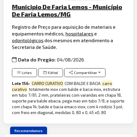
Municipio De Faria Lemos - Município
De Faria Lemos/MG
Registro de Preço para aquisição de materiais e
equipamentos médicos,
hospitalares
e
odontológicos
dos mesmos em atendimento a
Secretaria de Saúde.
Data do Pregão:
04/08/2026
Lotes
Edital
Compartilhar
Lote 156:
CARRO CURATIVO
COM BALDE E BACIA
carro
curativo
totalmente inox com balde e bacia inox, estrutura
em tubo 7/81, 2 mm, prateleiras com varandas em chapa 18,
suporte para balde ebacia, pega mao em tubo 7/8, e suporte
com chapa 14, balde e bacia emaco inox, com 4 rodizio 3 pol.
com freio em diagonal, medidas 0, 80 x 0, 45 x0, 80
Recomendamos