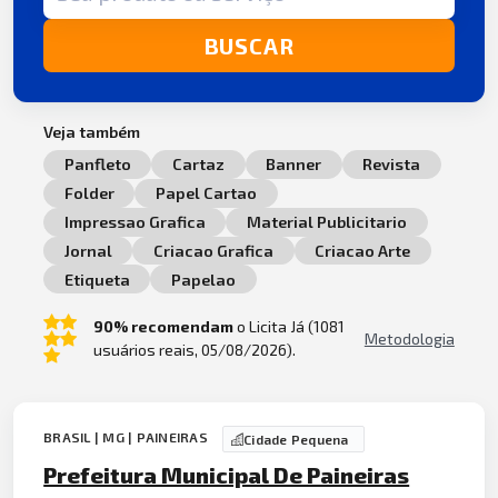
BUSCAR
Veja também
Panfleto
Cartaz
Banner
Revista
Folder
Papel Cartao
Impressao Grafica
Material Publicitario
Jornal
Criacao Grafica
Criacao Arte
Etiqueta
Papelao
90% recomendam
o Licita Já (1081
Metodologia
usuários reais, 05/08/2026).
BRASIL | MG | PAINEIRAS
Cidade Pequena
Prefeitura Municipal De Paineiras