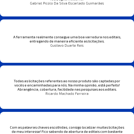
Gabriel Picolo Da Silva Escarlado Guimarães
A ferramenta realmente consegue uma boa varredura nos editais,
entregando de maneira eficiente as licitações.
Gustavo Duarte Reis
Todas as licitações referentes ao nosso produto são captadas por
vocês e encaminhadas para nós. Na minha opinião, está perfeito!
Abrangência, cobertura, facilidade nas pesquisas aos editais.
Ricardo Machado Ferreira
Com as palavras chaves escolhidas, consigo localizar muitas licitações
de meu interesse! Fico sabendo de abertura de editais com bastante