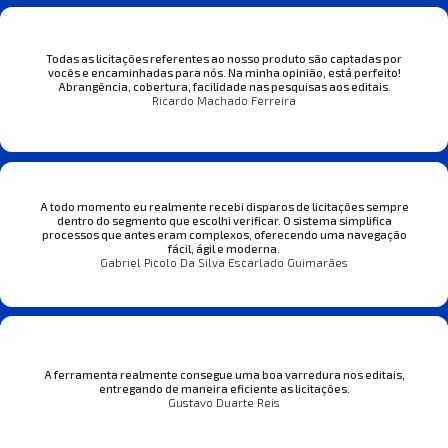
Todas as licitações referentes ao nosso produto são captadas por
vocês e encaminhadas para nós. Na minha opinião, está perfeito!
Abrangência, cobertura, facilidade nas pesquisas aos editais.
Ricardo Machado Ferreira
A todo momento eu realmente recebi disparos de licitações sempre
dentro do segmento que escolhi verificar. O sistema simplifica
processos que antes eram complexos, oferecendo uma navegação
fácil, ágil e moderna.
Gabriel Picolo Da Silva Escarlado Guimarães
A ferramenta realmente consegue uma boa varredura nos editais,
entregando de maneira eficiente as licitações.
Gustavo Duarte Reis