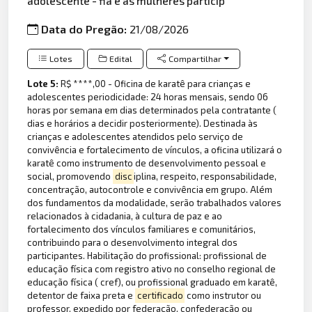
adolescente - fia e às mulheres particip
Data do Pregão:
21/08/2026
Lotes
Edital
Compartilhar
Lote 5:
R$ ****,00 - Oficina de karatê para crianças e
adolescentes periodicidade: 24 horas mensais, sendo 06
horas por semana em dias determinados pela contratante (
dias e horários a decidir posteriormente). Destinada às
crianças e adolescentes atendidos pelo serviço de
convivência e fortalecimento de vínculos, a oficina utilizará o
karatê como instrumento de desenvolvimento pessoal e
social, promovendo
disc
iplina, respeito, responsabilidade,
concentração, autocontrole e convivência em grupo. Além
dos fundamentos da modalidade, serão trabalhados valores
relacionados à cidadania, à cultura de paz e ao
fortalecimento dos vínculos familiares e comunitários,
contribuindo para o desenvolvimento integral dos
participantes. Habilitação do profissional: profissional de
educação física com registro ativo no conselho regional de
educação física ( cref), ou profissional graduado em karatê,
detentor de faixa preta e
certificado
como instrutor ou
professor, expedido por federação, confederação ou